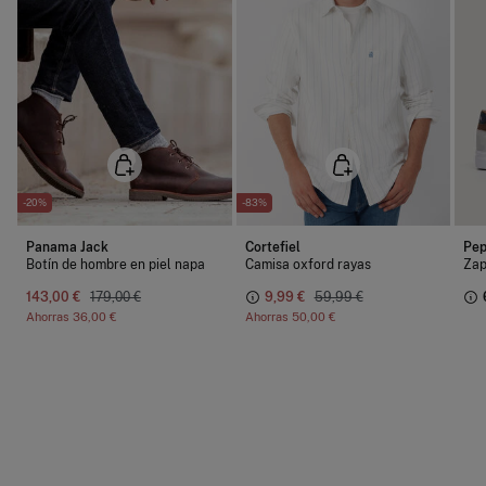
abonar los gastos de aduana correspondientes, los cuales variarán en
función del peso del envío.
-20%
-83%
Panama Jack
Cortefiel
Pep
Botín de hombre en piel napa
Camisa oxford rayas
Zap
143,00 €
179,00 €
9,99 €
59,99 €
Ahorras
36,00 €
Ahorras
50,00 €