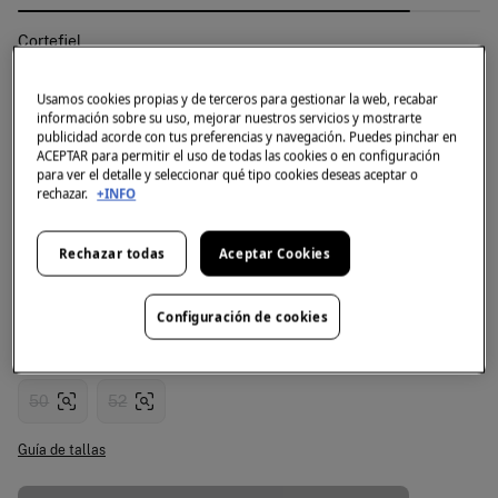
Cortefiel
Pantalón vaquero slim fit
4.2
(52)
Usamos cookies propias y de terceros para gestionar la web, recabar
información sobre su uso, mejorar nuestros servicios y mostrarte
publicidad acorde con tus preferencias y navegación. Puedes pinchar en
15,99 €
ACEPTAR para permitir el uso de todas las cookies o en configuración
59,99 €
Ahorras
44,00 €
73
para ver el detalle y seleccionar qué tipo cookies deseas aceptar o
rechazar.
+INFO
Color:
Azul marino
Rechazar todas
Aceptar Cookies
Talla:
Configuración de cookies
38
40
42
44
46
48
50
52
Guía de tallas