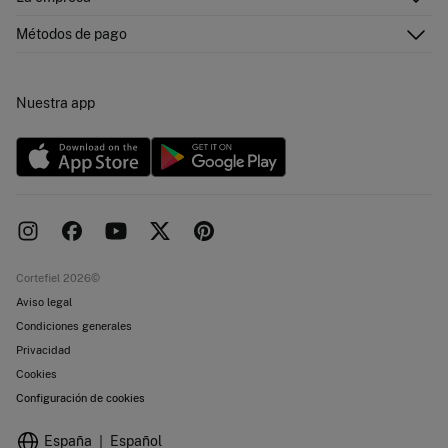
Tarjeta regalo online
¡Únete!
Envíos
¿Quiénes somos?
Tarjeta abono
Métodos de pago
Cambios, devoluciones y desistimiento
Franquicias
Promociones vigentes
Pressroom
Concursos y sorteos
Trabaja con nosotros
Nuestra app
Localiza tu tienda
Nuevas tiendas
Objetivos desarrollo sostenibilidad
Cortefiel 2026©
Aviso legal
Condiciones generales
Privacidad
Cookies
Configuración de cookies
España
Español