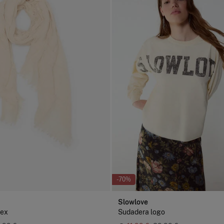
Días labo
abonar lo
función d
-70%
Slowlove
rex
Sudadera logo