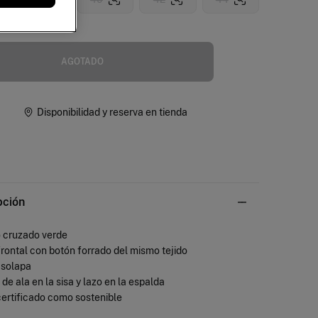
AGOTADO
Disponibilidad y reserva en tienda
pción
 cruzado verde
 frontal con botón forrado del mismo tejido
 solapa
e de ala en la sisa y lazo en la espalda
 certificado como sostenible