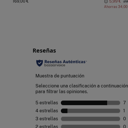
169,00 €
5,99 €
39
Ahorras
34,00