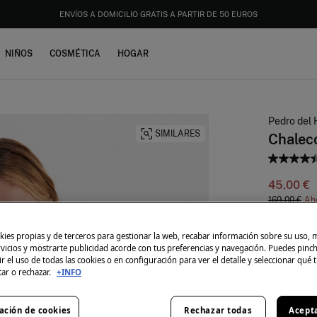
DESCARGA TU APP Y CONSIGUE UN 10% EXTRA DE DESCUENTO. CÓDIGO: APP10
NIÑOS
COSMÉTICA
HOGAR
Pedro del 
SIMILARES
Chalec
45,00 €
169,00 €
Ah
Color:
Ver
ies propias y de terceros para gestionar la web, recabar información sobre su uso, 
rvicios y mostrarte publicidad acorde con tus preferencias y navegación. Puedes pin
r el uso de todas las cookies o en configuración para ver el detalle y seleccionar qué 
tar o rechazar.
+INFO
Talla:
ación de cookies
Rechazar todas
Acept
36