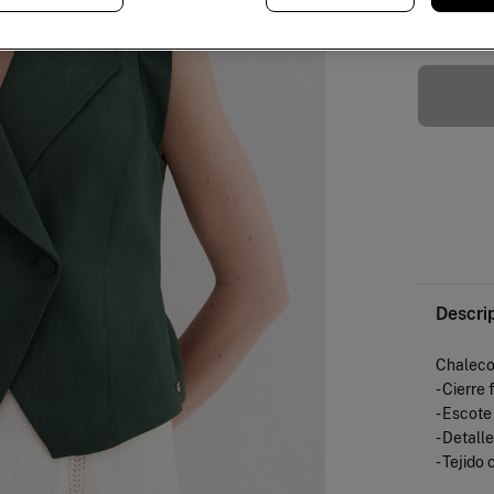
Descri
Chaleco
- Cierre
- Escote
- Detall
- Tejido