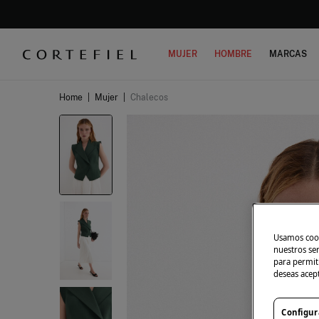
MUJER
HOMBRE
MARCAS
Home
|
Mujer
|
Chalecos
Usamos cook
nuestros se
para permiti
deseas acep
Configur