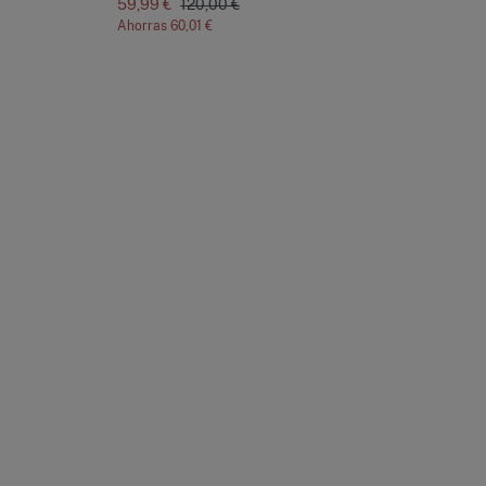
59,99 €
120,00 €
11,
Ahorras
60,01 €
Ah