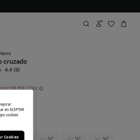
Hierro
o cruzado
4.4
(9)
orras
124,00 €
73
de
mejorar
char en ACEPTAR
tipo cookies
ar Cookies
38
40
42
44