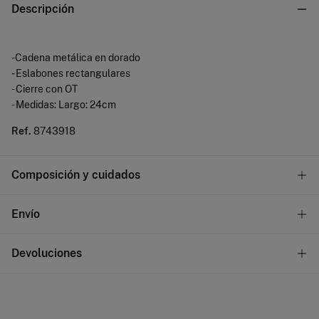
Descripción
-Cadena metálica en dorado
- Eslabones rectangulares
- Cierre con OT
- Medidas: Largo: 24cm
Ref.
8743918
Composición y cuidados
Composición
Envío
97%
hierro
,
3%
latón
¡GRATIS!
Envío a tienda
Devoluciones
Cuidados
3 - 5 días.
* Islas Canarias, Ceuta y Melilla excluídas.
No lavar
Dispones de
un mes
para realizar tu devolución a través de
cualquiera de los siguientes métodos:
No secar en secadora
Standard