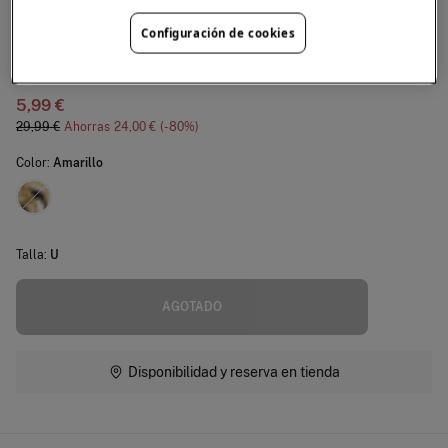
Cortefiel
Configuración de cookies
Collar corto cadena
4.5
(11)
5,99 €
29,99 €
Ahorras
24,00 €
80
Color:
Amarillo
Talla:
U
AGOTADO
Disponibilidad y reserva en tienda