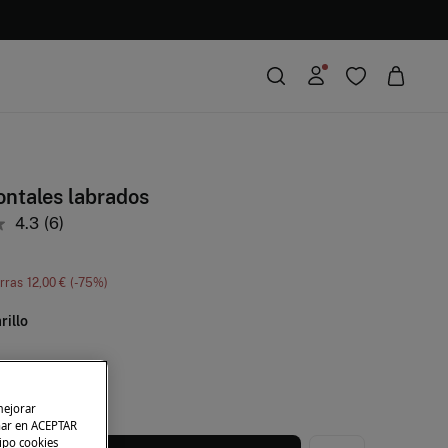
ontales labrados
4.3
(6)
rras
12,00 €
75
illo
mejorar
char en ACEPTAR
tipo cookies