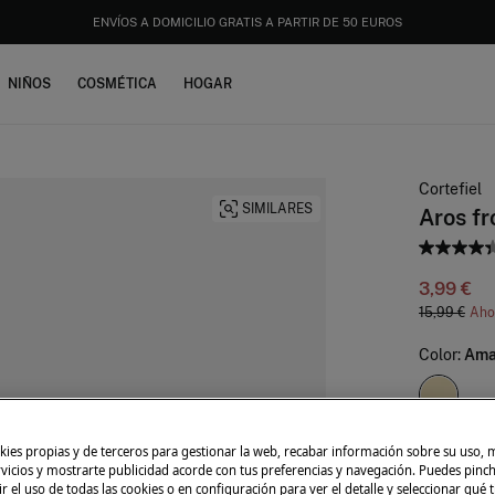
DESCARGA TU APP Y CONSIGUE UN 10% EXTRA DE DESCUENTO. CÓDIGO: APP10
NIÑOS
COSMÉTICA
HOGAR
Cortefiel
SIMILARES
Aros fr
3,99 €
15,99 €
Aho
Color:
Amar
ies propias y de terceros para gestionar la web, recabar información sobre su uso, 
Talla:
U
rvicios y mostrarte publicidad acorde con tus preferencias y navegación. Puedes pin
r el uso de todas las cookies o en configuración para ver el detalle y seleccionar qué 