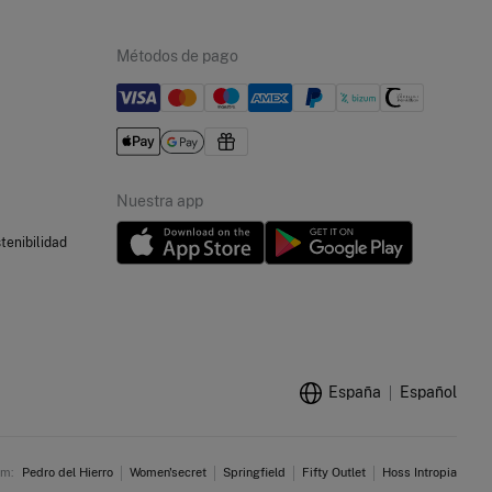
Métodos de pago
Nuestra app
tenibilidad
España
Español
m:
Pedro del Hierro
Women'secret
Springfield
Fifty Outlet
Hoss Intropia