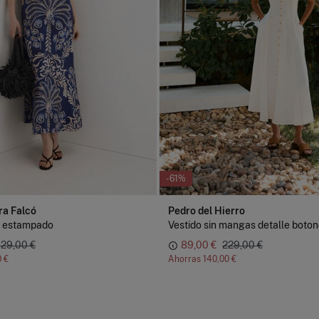
-61%
ra Falcó
Pedro del Hierro
o estampado
Vestido sin mangas detalle boto
29,00 €
89,00 €
229,00 €
0 €
Ahorras
140,00 €