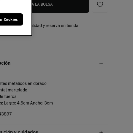
AÑADIR A LA BOLSA
ar Cookies
Disponibilidad y reserva en tienda
pción
ntes metálicos en dorado
ontal martelado
 de tuerca
as: Largo: 4,5cm Ancho: 3cm
43897
ición y cuidados