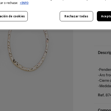
tar o rechazar.
+INFO
ación de cookies
Rechazar todas
Acept
Descri
-Pendie
- Aro fr
- Cierre
- Medid
Ref.
87
Compos