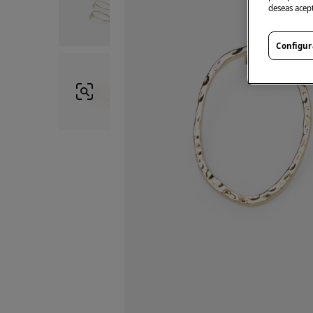
deseas acep
Configur