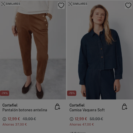
SIMILARES
SIMILARES
-74%
-78%
Cortefiel
Cortefiel
Pantalón botones antelina
Camisa Vaquera Soft
12,99 €
49,99 €
12,99 €
59,99 €
Ahorras
37,00 €
Ahorras
47,00 €