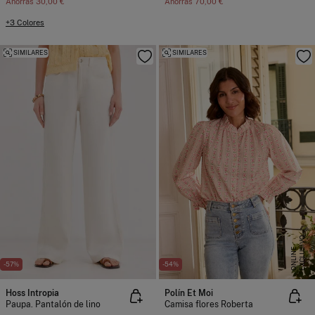
Ahorras
30,00 €
Ahorras
70,00 €
+3 Colores
SIMILARES
SIMILARES
E
X
C
L
U
I
V
O
O
N
L
I
N
S
E
-57%
-54%
Hoss Intropia
Polín Et Moi
Paupa. Pantalón de lino
Camisa flores Roberta