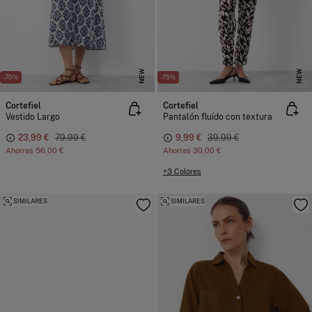
NEW
NEW
-70%
-75%
Cortefiel
Cortefiel
Vestido Largo
Pantalón fluído con textura
23,99 €
79,99 €
9,99 €
39,99 €
Ahorras
56,00 €
Ahorras
30,00 €
+3 Colores
SIMILARES
SIMILARES