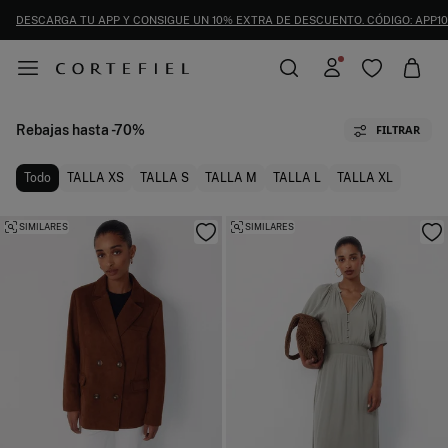
DESCARGA TU APP Y CONSIGUE UN 10% EXTRA DE DESCUENTO. CÓDIGO: APP10
Rebajas hasta -70%
FILTRAR
Todo
TALLA XS
TALLA S
TALLA M
TALLA L
TALLA XL
SIMILARES
SIMILARES