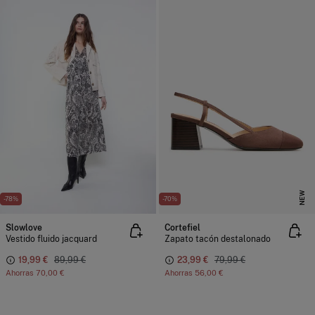
NEW
-78%
-70%
Slowlove
Cortefiel
Vestido fluido jacquard
Zapato tacón destalonado
19,99 €
89,99 €
23,99 €
79,99 €
Ahorras
70,00 €
Ahorras
56,00 €