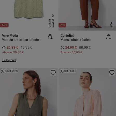
E
X
C
L
U
I
V
O
O
N
L
I
N
S
E
NEW
-58%
-72%
Vero Moda
Cortefiel
Vestido corto con calados
Mono solapa rústico
20,99 €
49,99 €
24,99 €
89,99 €
Ahorras
29,00 €
Ahorras
65,00 €
+2 Colores
SIMILARES
SIMILARES