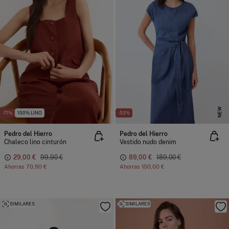
NEW
-71%
100% LINO
-53%
Pedro del Hierro
Pedro del Hierro
Chaleco lino cinturón
Vestido nudo denim
29,00 €
99,90 €
89,00 €
189,00 €
Ahorras
70,90 €
Ahorras
100,00 €
SIMILARES
SIMILARES