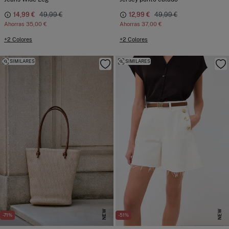
14,99 €
49,99 €
12,99 €
49,99 €
Ahorras
35,00 €
Ahorras
37,00 €
+2 Colores
+2 Colores
SIMILARES
SIMILARES
NEW
NEW
-71%
-51%