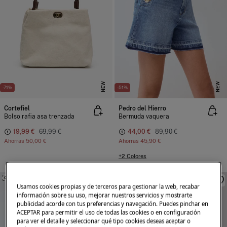
NEW
NEW
-71%
-51%
Cortefiel
Pedro del Hierro
Bolso rafia asa trenzada
Bermuda vaquera
19,99 €
69,99 €
44,00 €
89,90 €
Ahorras
50,00 €
Ahorras
45,90 €
+2 Colores
SIMILARES
SIMILARES
Usamos cookies propias y de terceros para gestionar la web, recabar
información sobre su uso, mejorar nuestros servicios y mostrarte
publicidad acorde con tus preferencias y navegación. Puedes pinchar en
ACEPTAR para permitir el uso de todas las cookies o en configuración
para ver el detalle y seleccionar qué tipo cookies deseas aceptar o