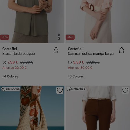
NEW
-73%
-75%
Cortefiel
Cortefiel
Blusa fluida pliegue
Camisa rústica manga larga
7,99 €
29,99 €
9,99 €
39,99 €
Ahorras
22,00 €
Ahorras
30,00 €
+4 Colores
+3 Colores
SIMILARES
SIMILARES