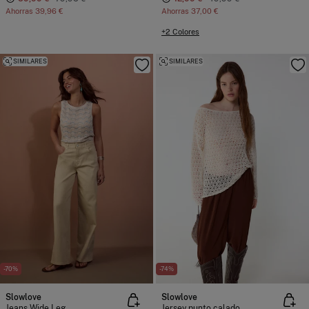
Ahorras
39,96 €
Ahorras
37,00 €
+2 Colores
SIMILARES
SIMILARES
-70%
-74%
Slowlove
Slowlove
Jeans Wide Leg
Jersey punto calado