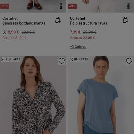
NEW
NEW
-70%
-73%
Cortefiel
Cortefiel
Camiseta bordado manga
Polo estructura rayas
8,99 €
29,99 €
7,99 €
29,99 €
Ahorras
21,00 €
Ahorras
22,00 €
+2 Colores
SIMILARES
SIMILARES