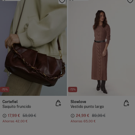
-70%
-72%
Cortefiel
Slowlove
Saquito fruncido
Vestido punto largo
17,99 €
59,99 €
24,99 €
89,99 €
Ahorras
42,00 €
Ahorras
65,00 €