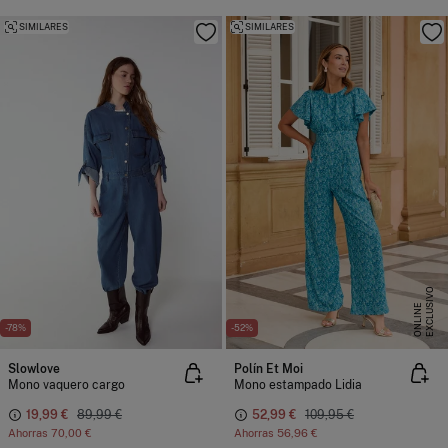
SIMILARES
SIMILARES
E
X
C
L
U
I
V
O
O
N
L
I
N
S
E
-78%
-52%
Slowlove
Polín Et Moi
Mono vaquero cargo
Mono estampado Lidia
19,99 €
89,99 €
52,99 €
109,95 €
Ahorras
70,00 €
Ahorras
56,96 €