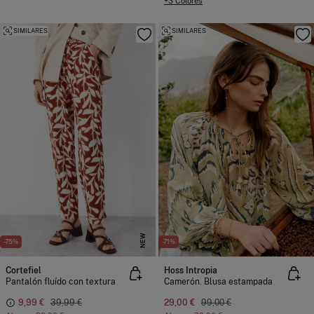
+3 Colores
SIMILARES
SIMILARES
NEW
-75%
-71%
Cortefiel
Hoss Intropia
Pantalón fluído con textura
Camerón. Blusa estampada
9,99 €
39,99 €
29,00 €
99,00 €