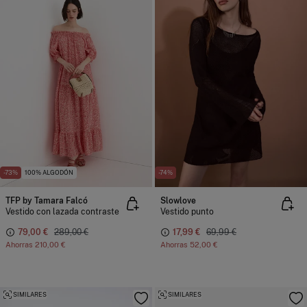
-73%
100% ALGODÓN
-74%
TFP by Tamara Falcó
Slowlove
Vestido con lazada contraste
Vestido punto
79,00 €
289,00 €
17,99 €
69,99 €
Ahorras
210,00 €
Ahorras
52,00 €
SIMILARES
SIMILARES