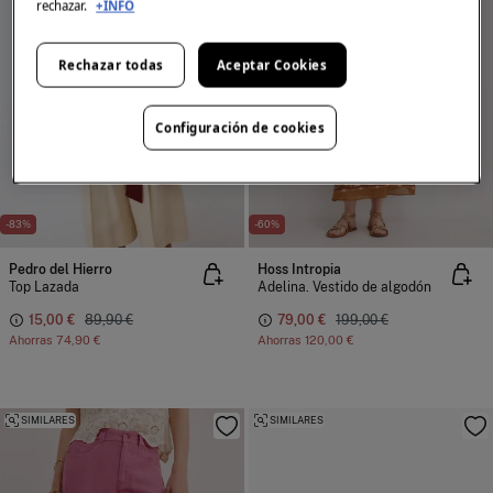
rechazar.
+INFO
Rechazar todas
Aceptar Cookies
Configuración de cookies
-83%
-60%
Pedro del Hierro
Hoss Intropia
Top Lazada
Adelina. Vestido de algodón
15,00 €
89,90 €
79,00 €
199,00 €
Ahorras
74,90 €
Ahorras
120,00 €
SIMILARES
SIMILARES