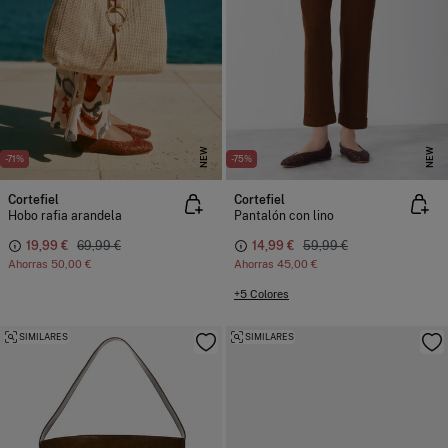
NEW
NEW
-71%
-75%
Cortefiel
Cortefiel
Hobo rafia arandela
Pantalón con lino
19,99 €
69,99 €
14,99 €
59,99 €
Ahorras
50,00 €
Ahorras
45,00 €
+5 Colores
SIMILARES
SIMILARES