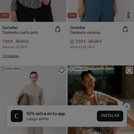
NEW
-73%
-73%
Cortefiel
Cortefiel
Camiseta cuello polo
Camiseta vainicas
7,99 €
29,99 €
7,99 €
29,99 €
Ahorras
22,00 €
Ahorras
22,00 €
+3 Colores
SIMILARES
SIMILARES
10% extra en tu app
INSTALAR
Código: APP10