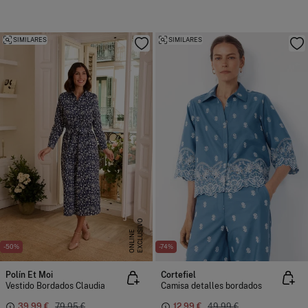
SIMILARES
SIMILARES
E
X
C
L
U
I
V
O
O
N
L
I
N
S
E
-50%
-74%
Polín Et Moi
Cortefiel
Vestido Bordados Claudia
Camisa detalles bordados
39,99 €
79,95 €
12,99 €
49,99 €