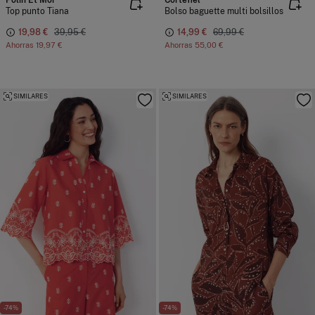
Polín Et Moi
Cortefiel
Top punto Tiana
Bolso baguette multi bolsillos
19,98 €
39,95 €
14,99 €
69,99 €
Ahorras
19,97 €
Ahorras
55,00 €
SIMILARES
SIMILARES
-74%
-74%