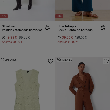
-78%
-70%
Slowlove
Hoss Intropia
Vestido estampado bordados pedrería
Pecks. Pantalón bordado
19,99 €
89,99 €
39,00 €
129,00 €
Ahorras
70,00 €
Ahorras
90,00 €
SIMILARES
SIMILARES