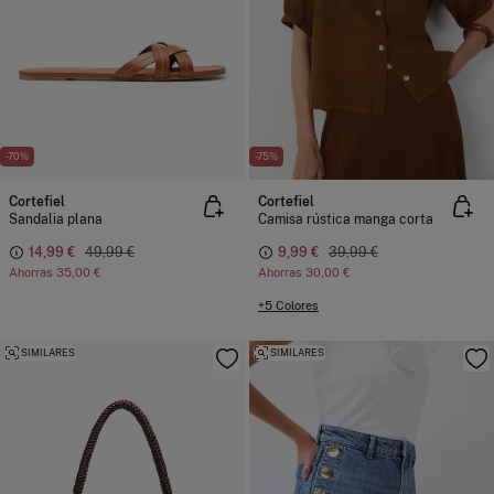
-70%
-75%
Cortefiel
Cortefiel
Sandalia plana
Camisa rústica manga corta
14,99 €
49,99 €
9,99 €
39,99 €
Ahorras
35,00 €
Ahorras
30,00 €
+5 Colores
SIMILARES
SIMILARES