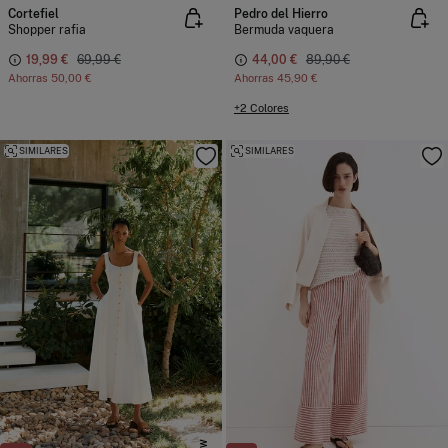
Cortefiel
Pedro del Hierro
Shopper rafia
Bermuda vaquera
19,99 €
69,99 €
44,00 €
89,90 €
Ahorras
50,00 €
Ahorras
45,90 €
+2 Colores
SIMILARES
SIMILARES