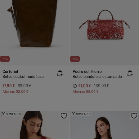
-74%
-70%
Cortefiel
Pedro del Hierro
Bolso bucket nudo lazo
Bolso bandolera estampado
17,99 €
69,99 €
41,00 €
139,00 €
Ahorras
52,00 €
Ahorras
98,00 €
SIMILARES
SIMILARES