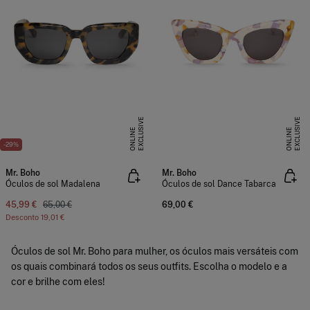
E
X
C
L
U
I
V
E
O
N
L
I
N
E
X
C
L
U
I
V
E
O
N
L
I
N
S
E
S
E
-29%
Mr. Boho
Mr. Boho
Óculos de sol Madalena
Óculos de sol Dance Tabarca
45,99 €
65,00 €
69,00 €
Desconto
19,01 €
Óculos de sol Mr. Boho para mulher, os óculos mais versáteis com
os quais combinará todos os seus outfits. Escolha o modelo e a
cor e brilhe com eles!