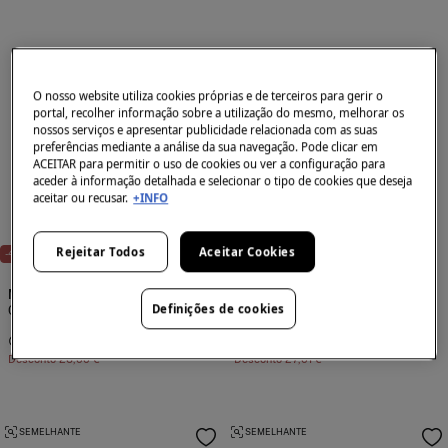
O nosso website utiliza cookies próprias e de terceiros para gerir o
portal, recolher informação sobre a utilização do mesmo, melhorar os
nossos serviços e apresentar publicidade relacionada com as suas
preferências mediante a análise da sua navegação. Pode clicar em
ACEITAR para permitir o uso de cookies ou ver a configuração para
aceder à informação detalhada e selecionar o tipo de cookies que deseja
aceitar ou recusar.
+INFO
E
X
C
L
U
I
V
E
O
N
L
I
N
E
X
C
L
U
I
V
E
O
N
L
I
N
S
E
S
E
Rejeitar Todos
Aceitar Cookies
-40%
-39%
Mr. Boho
Mr. Boho
Definições de cookies
Óculos de sol Black Seongsu
Óculos de sol Treat - frelard
39,00 €
65,00 €
41,99 €
69,00 €
Desconto
26,00 €
Desconto
27,01 €
SEMELHANTE
SEMELHANTE