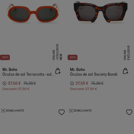
E
X
C
L
S
I
V
E
O
N
L
I
N
E
X
C
L
U
I
V
E
O
N
L
I
N
U
E
S
E
NEW
-50%
-50%
Mr. Boho
Mr. Boho
Óculos de sol Terracotta - solarte
Óculos de sol Society Bondi
37,50 €
75,00 €
37,50 €
75,00 €
Desconto
37,50 €
Desconto
37,50 €
SEMELHANTE
SEMELHANTE