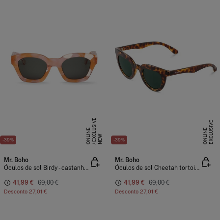
E
X
C
L
S
I
V
E
O
N
L
I
N
E
X
C
L
U
I
V
E
O
N
L
I
N
U
E
S
E
NEW
-39%
-39%
Mr. Boho
Mr. Boho
Óculos de sol Birdy - castanho-avermelhado
Óculos de sol Cheetah tortoise - hayes - com lentes clássicas
41,99 €
69,00 €
41,99 €
69,00 €
Desconto
27,01 €
Desconto
27,01 €