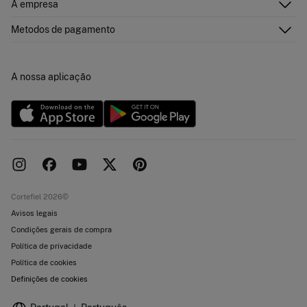
A empresa
Perguntas frequentes
Cartão Presente Online
Junte-se
Envíos
Quem somos?
Cartão de pagamento
Metodos de pagamento
Trocas, devoluções e desistência
Franchising
Promoções atuais em vigor
Imprensa
Concursos e sorteios
Trabalha connosco
A nossa aplicação
Livro de Reclamações online
Lojas
Cortefiel 2026©
Avisos legais
Condições gerais de compra
Política de privacidade
Política de cookies
Definições de cookies