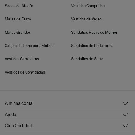
Sacos de Alcofa
Vestidos Compridos
Malas de Festa
Vestidos de Verão
Malas Grandes
Sandálias Rasas de Mulher
Calças de Linho para Mulher
Sandálias de Plataforma
Vestidos Camiseiros
Sandálias de Salto
Vestidos de Convidadas
A minha conta
Iniciar sessão
Ajuda
Registar-me
Atenção ao cliente
Club Cortefiel
Direções de envio
Envie-nos um e-mail
Historial de pedidos
Descubra