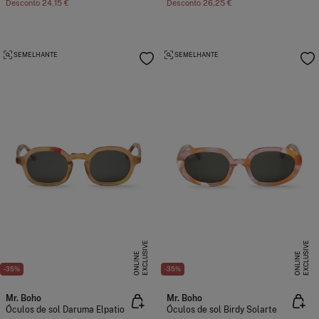
Desconto
24,15 €
Desconto
26,25 €
SEMELHANTE
SEMELHANTE
E
X
C
L
U
I
V
E
O
N
L
I
N
E
X
C
L
U
I
V
E
O
N
L
I
N
S
E
S
E
-35%
-35%
Mr. Boho
Mr. Boho
Óculos de sol Daruma Elpatio
Óculos de sol Birdy Solarte