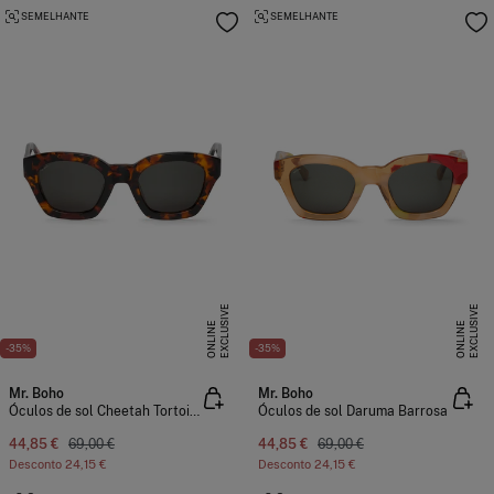
SEMELHANTE
SEMELHANTE
E
X
C
L
U
I
V
E
O
N
L
I
N
E
X
C
L
U
I
V
E
O
N
L
I
N
S
E
S
E
-35%
-35%
Mr. Boho
Mr. Boho
Óculos de sol Cheetah Tortoise barrosos
Óculos de sol Daruma Barrosa
44,85 €
69,00 €
44,85 €
69,00 €
Desconto
24,15 €
Desconto
24,15 €