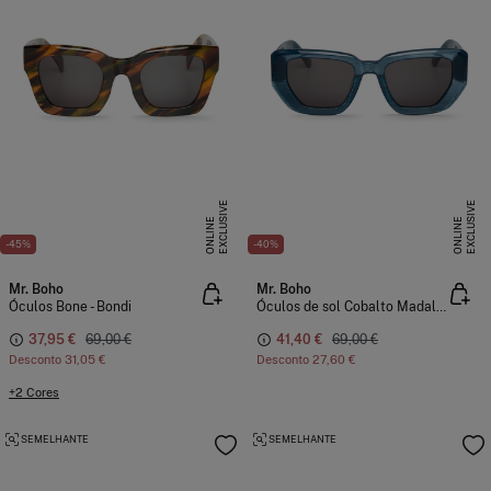
E
X
C
L
U
I
V
E
O
N
L
I
N
E
X
C
L
U
I
V
E
O
N
L
I
N
S
E
S
E
-45%
-40%
Mr. Boho
Mr. Boho
Óculos Bone - Bondi
Óculos de sol Cobalto Madalena
37,95 €
69,00 €
41,40 €
69,00 €
Desconto
31,05 €
Desconto
27,60 €
+2 Cores
SEMELHANTE
SEMELHANTE