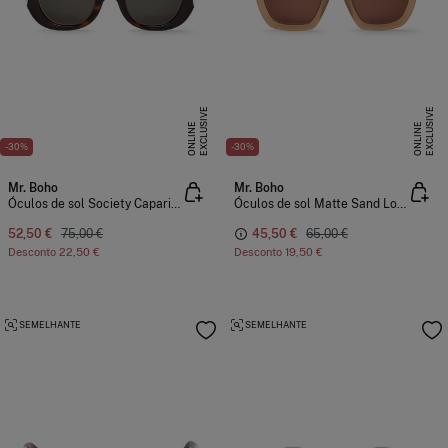
E
X
C
L
U
I
V
E
O
N
L
I
N
E
X
C
L
U
I
V
E
O
N
L
I
N
S
E
S
E
-30%
-30%
Mr. Boho
Mr. Boho
Óculos de sol Society Caparica
Óculos de sol Matte Sand Logan
52,50 €
75,00 €
45,50 €
65,00 €
Desconto
22,50 €
Desconto
19,50 €
SEMELHANTE
SEMELHANTE