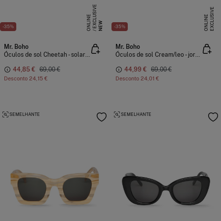
E
X
C
L
S
I
V
E
O
N
L
I
N
E
X
C
L
U
I
V
E
O
N
L
I
N
U
E
S
E
NEW
-35%
-35%
Mr. Boho
Mr. Boho
Óculos de sol Cheetah - solarte
Óculos de sol Cream/leo - jordaan
44,85 €
69,00 €
44,99 €
69,00 €
Desconto
24,15 €
Desconto
24,01 €
SEMELHANTE
SEMELHANTE