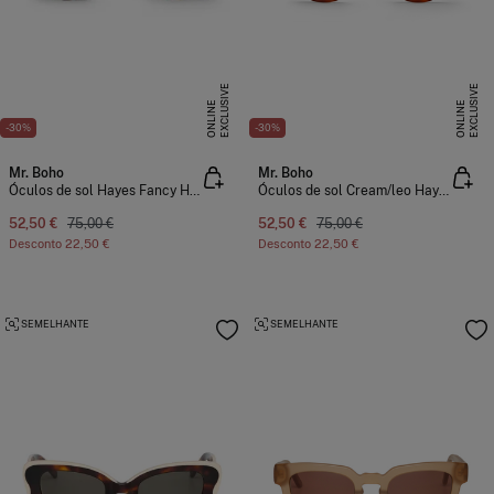
E
X
C
L
U
I
V
E
O
N
L
I
N
E
X
C
L
U
I
V
E
O
N
L
I
N
S
E
S
E
-30%
-30%
Mr. Boho
Mr. Boho
Óculos de sol Hayes Fancy Hayes With Classical Lenses
Óculos de sol Cream/leo Hayes
52,50 €
75,00 €
52,50 €
75,00 €
Desconto
22,50 €
Desconto
22,50 €
SEMELHANTE
SEMELHANTE