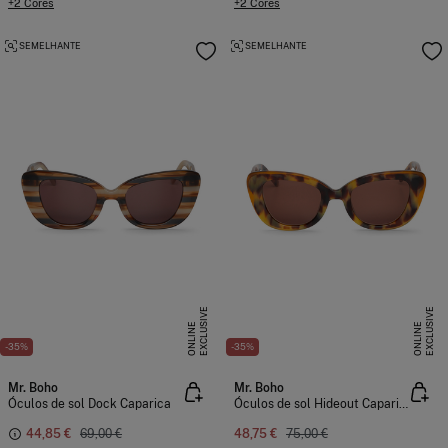
+2 Cores
+2 Cores
SEMELHANTE
SEMELHANTE
E
X
C
L
U
I
V
E
O
N
L
I
N
E
X
C
L
U
I
V
E
O
N
L
I
N
S
E
S
E
-35%
-35%
Mr. Boho
Mr. Boho
Óculos de sol Dock Caparica
Óculos de sol Hideout Caparica
44,85 €
69,00 €
48,75 €
75,00 €