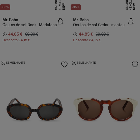
E
X
C
L
S
I
V
E
O
N
L
I
N
E
X
C
L
S
I
V
E
O
N
L
I
N
U
E
U
E
NEW
NEW
-35%
-35%
Mr. Boho
Mr. Boho
Óculos de sol Dock - Madalena
Óculos de sol Cedar - montauk - com lentes clássicas
44,85 €
69,00 €
44,85 €
69,00 €
Desconto
24,15 €
Desconto
24,15 €
SEMELHANTE
SEMELHANTE