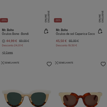
E
X
C
L
U
I
V
E
O
N
L
I
N
E
X
C
L
U
I
V
E
O
N
L
I
N
S
E
S
E
-35%
-30%
Mr. Boho
Mr. Boho
Óculos Bone - Bondi
Óculos de sol Caparica Coco
44,99 €
69,00 €
45,50 €
65,00 €
Desconto
24,01 €
Desconto
19,50 €
+2 Cores
SEMELHANTE
SEMELHANTE