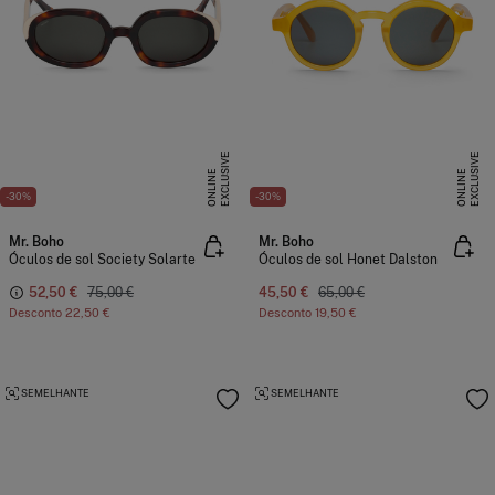
E
X
C
L
U
I
V
E
O
N
L
I
N
E
X
C
L
U
I
V
E
O
N
L
I
N
S
E
S
E
-30%
-30%
Mr. Boho
Mr. Boho
Óculos de sol Society Solarte
Óculos de sol Honet Dalston
52,50 €
75,00 €
45,50 €
65,00 €
Desconto
22,50 €
Desconto
19,50 €
SEMELHANTE
SEMELHANTE