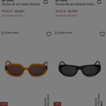
Mr. Boho
Mr. Boho
Óculos de sol Cedar Solarte
Óculos de sol Hammok Solarte
44,85 €
69,00 €
48,75 €
75,00 €
Desconto
24,15 €
Desconto
26,25 €
SEMELHANTE
SEMELHANTE
E
X
C
L
S
I
V
E
O
N
L
I
N
E
X
C
L
U
I
V
E
O
N
L
I
N
S
E
U
E
NEW
-35%
-35%