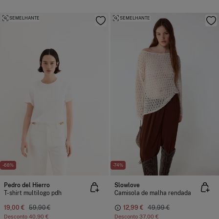
SEMELHANTE
SEMELHANTE
-68%
-74%
Pedro del Hierro
Slowlove
T-shirt multilogo pdh
Camisola de malha rendada
19,00 €
59,90 €
12,99 €
49,99 €
Desconto
40,90 €
Desconto
37,00 €