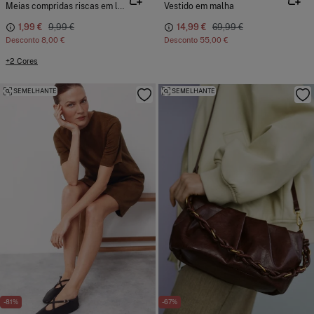
Meias compridas riscas em lurex
Vestido em malha
1,99 €
9,99 €
14,99 €
69,99 €
Desconto
8,00 €
Desconto
55,00 €
+2 Cores
SEMELHANTE
SEMELHANTE
-81%
-67%