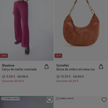
-83%
-67%
Slowlove
Cortefiel
Calça de malha canelada
Bolsa de ombro em meia lua
9,99 €
59,99 €
19,99 €
59,99 €
Desconto
50,00 €
Desconto
40,00 €
SEMELHANTE
SEMELHANTE