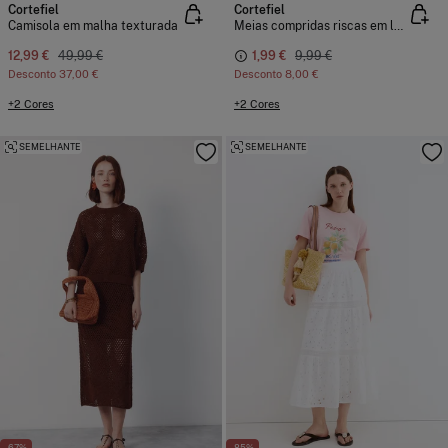
Cortefiel
Cortefiel
Camisola em malha texturada
Meias compridas riscas em lurex
12,99 €
49,99 €
1,99 €
9,99 €
Desconto
37,00 €
Desconto
8,00 €
+2 Cores
+2 Cores
SEMELHANTE
SEMELHANTE
-67%
-85%