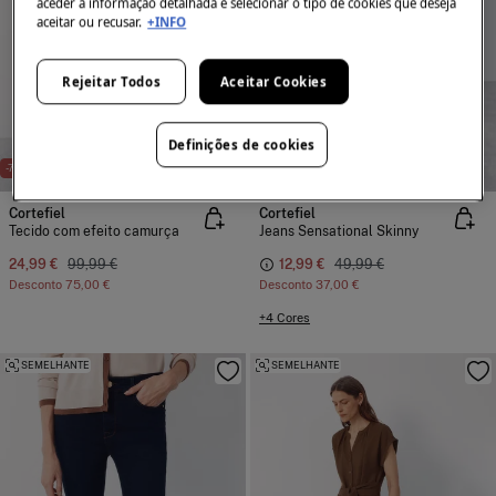
aceder à informação detalhada e selecionar o tipo de cookies que deseja
aceitar ou recusar.
+INFO
Rejeitar Todos
Aceitar Cookies
Definições de cookies
-75%
-74%
EFEITO MODELADOR
Cortefiel
Cortefiel
Tecido com efeito camurça
Jeans Sensational Skinny
24,99 €
99,99 €
12,99 €
49,99 €
Desconto
75,00 €
Desconto
37,00 €
+4 Cores
SEMELHANTE
SEMELHANTE