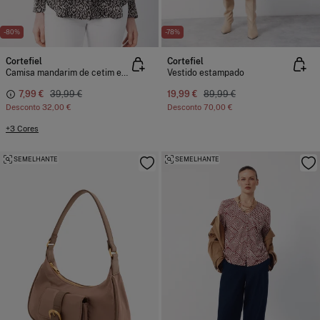
-80%
-78%
Cortefiel
Cortefiel
Camisa mandarim de cetim estampada
Vestido estampado
7,99 €
39,99 €
19,99 €
89,99 €
Desconto
32,00 €
Desconto
70,00 €
+3 Cores
SEMELHANTE
SEMELHANTE