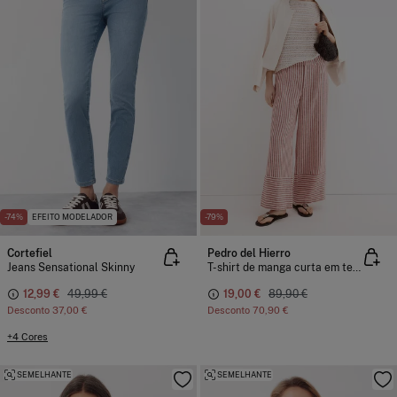
-74%
EFEITO MODELADOR
-79%
Cortefiel
Pedro del Hierro
Jeans Sensational Skinny
T-shirt de manga curta em tecido perfurado
12,99 €
49,99 €
19,00 €
89,90 €
Desconto
37,00 €
Desconto
70,90 €
+4 Cores
SEMELHANTE
SEMELHANTE