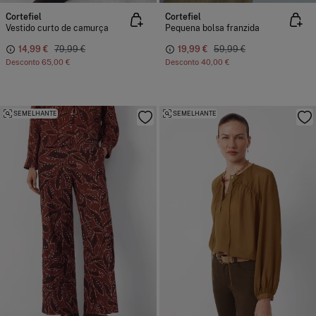
Cortefiel
Cortefiel
Vestido curto de camurça
Pequena bolsa franzida
14,99 €
79,99 €
19,99 €
59,99 €
Desconto
65,00 €
Desconto
40,00 €
SEMELHANTE
SEMELHANTE