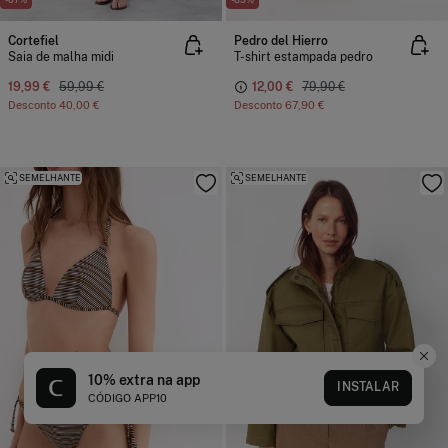
Cortefiel
Pedro del Hierro
Saia de malha midi
T-shirt estampada pedro
19,99 €
59,99 €
12,00 €
79,90 €
Desconto
40,00 €
Desconto
67,90 €
SEMELHANTE
SEMELHANTE
10% extra na app
INSTALAR
CÓDIGO APP10