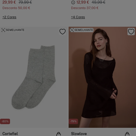
29,99 €
79,99 €
12,99 €
49,99 €
Desconto
50,00 €
Desconto
37,00 €
+2 Cores
+4 Cores
SEMELHANTE
SEMELHANTE
-80%
-79%
Cortefiel
Slowlove