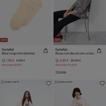
-80%
-80%
Cortefiel
Cortefiel
Meia longa mini bolinhas
Blusa com decote em v e botões.
1,99 €
9,99 €
5,99 €
29,99 €
Desconto
8,00 €
Desconto
24,00 €
+5 Cores
SEMELHANTE
SEMELHANTE