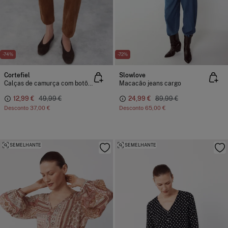
-74%
-72%
Cortefiel
Slowlove
Calças de camurça com botões
Macacão jeans cargo
12,99 €
49,99 €
24,99 €
89,99 €
Desconto
37,00 €
Desconto
65,00 €
SEMELHANTE
SEMELHANTE