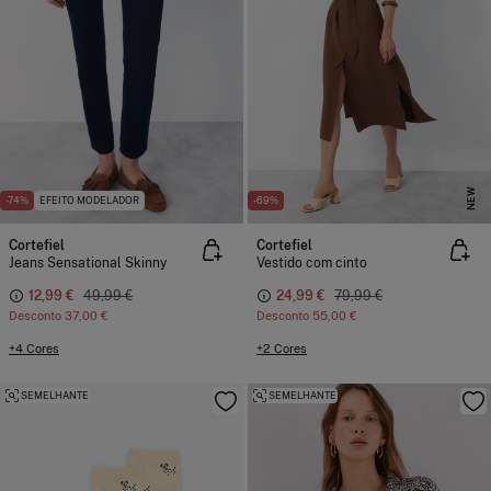
NEW
-74%
EFEITO MODELADOR
-69%
Cortefiel
Cortefiel
Jeans Sensational Skinny
Vestido com cinto
12,99 €
49,99 €
24,99 €
79,99 €
Desconto
37,00 €
Desconto
55,00 €
+4 Cores
+2 Cores
SEMELHANTE
SEMELHANTE