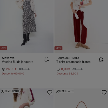
-72%
-86%
Slowlove
Pedro del Hierro
Vestido fluido jacquard
T-shirt estampado frontal
24,99 €
89,99 €
11,00 €
79,90 €
Desconto
65,00 €
Desconto
68,90 €
SEMELHANTE
SEMELHANTE