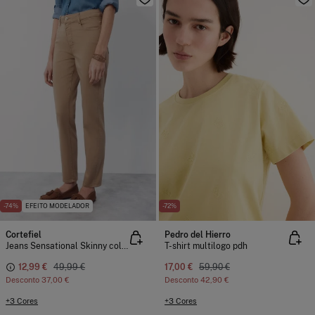
-74%
EFEITO MODELADOR
-72%
Cortefiel
Pedro del Hierro
Jeans Sensational Skinny color
T-shirt multilogo pdh
12,99 €
49,99 €
17,00 €
59,90 €
Desconto
37,00 €
Desconto
42,90 €
+3 Cores
+3 Cores