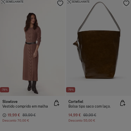
SEMELHANTE
SEMELHANTE
-78%
-79%
Slowlove
Cortefiel
Vestido comprido em malha
Bolsa tipo saco com laço.
19,99 €
89,99 €
14,99 €
69,99 €
Desconto
70,00 €
Desconto
55,00 €