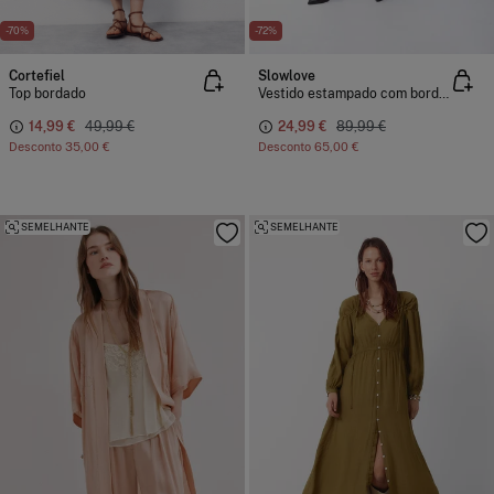
-70%
-72%
Cortefiel
Slowlove
Top bordado
Vestido estampado com bordados e pedraria
14,99 €
49,99 €
24,99 €
89,99 €
Desconto
35,00 €
Desconto
65,00 €
SEMELHANTE
SEMELHANTE