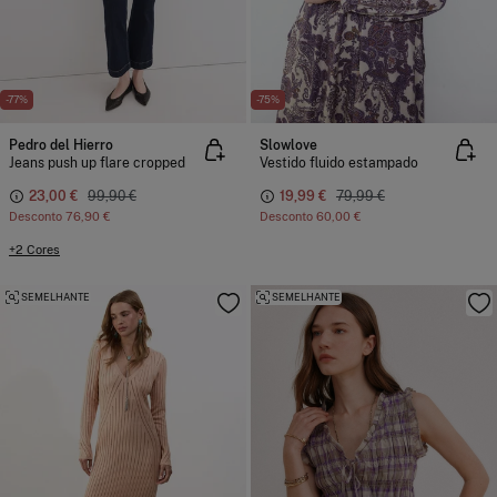
-77%
-75%
Pedro del Hierro
Slowlove
Jeans push up flare cropped
Vestido fluido estampado
23,00 €
99,90 €
19,99 €
79,99 €
Desconto
76,90 €
Desconto
60,00 €
+2 Cores
SEMELHANTE
SEMELHANTE