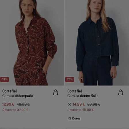
-74%
-75%
Cortefiel
Cortefiel
Camisa estampada
Camisa denim Soft
12,99 €
49,99 €
14,99 €
59,99 €
Desconto
37,00 €
Desconto
45,00 €
+3 Cores