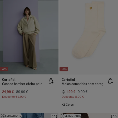
-72%
-80%
Cortefiel
Cortefiel
Casaco bomber efeito pele
Meias compridas com corações em lurex
24,99 €
89,99 €
1,99 €
9,99 €
Desconto
65,00 €
Desconto
8,00 €
+2 Cores
SEMELHANTE
SEMELHANTE