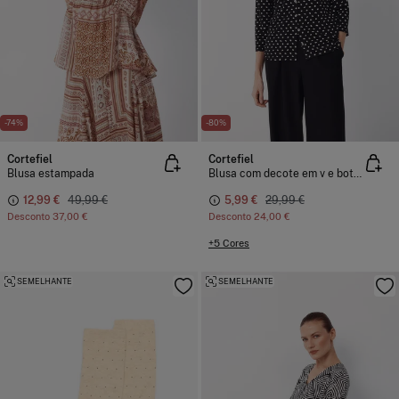
-74%
-80%
Cortefiel
Cortefiel
Blusa estampada
Blusa com decote em v e botões.
12,99 €
49,99 €
5,99 €
29,99 €
Desconto
37,00 €
Desconto
24,00 €
+5 Cores
SEMELHANTE
SEMELHANTE