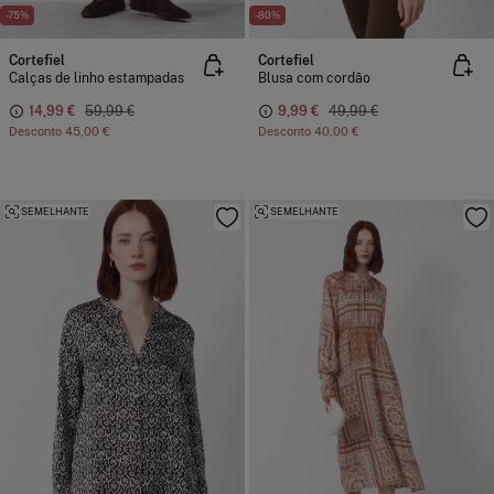
-75%
-80%
Cortefiel
Cortefiel
Calças de linho estampadas
Blusa com cordão
14,99 €
59,99 €
9,99 €
49,99 €
Desconto
45,00 €
Desconto
40,00 €
SEMELHANTE
SEMELHANTE