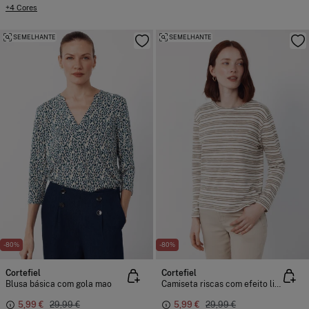
+4 Cores
SEMELHANTE
SEMELHANTE
-80%
-80%
Cortefiel
Cortefiel
Blusa básica com gola mao
Camiseta riscas com efeito linho
5,99 €
29,99 €
5,99 €
29,99 €