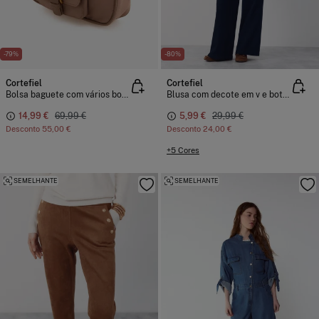
-79%
-80%
Cortefiel
Cortefiel
Bolsa baguete com vários bolsos
Blusa com decote em v e botões.
14,99 €
69,99 €
5,99 €
29,99 €
Desconto
55,00 €
Desconto
24,00 €
+5 Cores
SEMELHANTE
SEMELHANTE