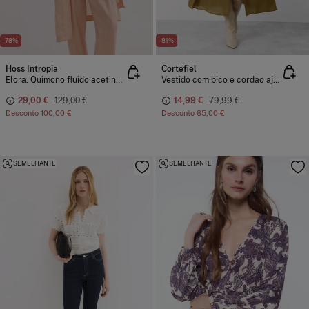
-78%
-81%
Hoss Intropia
Cortefiel
Elora. Quimono fluido acetinado
Vestido com bico e cordão ajustável
29,00 €
129,00 €
14,99 €
79,99 €
Desconto
100,00 €
Desconto
65,00 €
SEMELHANTE
SEMELHANTE