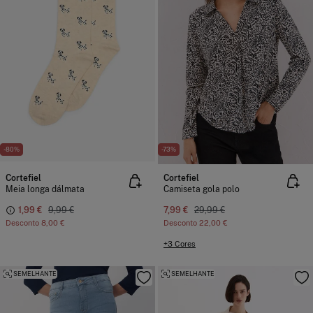
-80%
-73%
Cortefiel
Cortefiel
Meia longa dálmata
Camiseta gola polo
1,99 €
9,99 €
7,99 €
29,99 €
Desconto
8,00 €
Desconto
22,00 €
+3 Cores
SEMELHANTE
SEMELHANTE