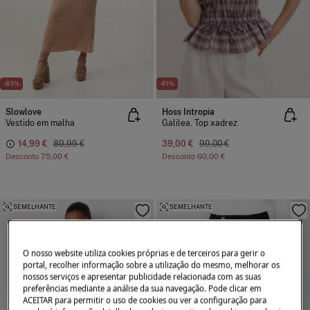
-83%
-61%
Slowlove
Hoss Intropia
Vestido em malha
Galilea. Top xadrez
14,99 €
89,99 €
39,00 €
99,00 €
Desconto
75,00 €
Desconto
60,00 €
SEMELHANTE
SEMELHANTE
O nosso website utiliza cookies próprias e de terceiros para gerir o
portal, recolher informação sobre a utilização do mesmo, melhorar os
nossos serviços e apresentar publicidade relacionada com as suas
preferências mediante a análise da sua navegação. Pode clicar em
ACEITAR para permitir o uso de cookies ou ver a configuração para