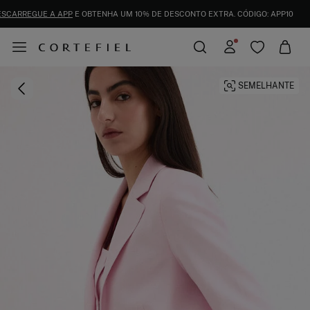
ENVIOS GRÁTIS PARA A LOJA E AO DOMICÍLIO A PARTIR DE 50€
DESCARREGUE A APP
E OBTENHA UM 10% DE DESCONTO EXTRA. CÓDIGO: APP1
SEMELHANTE