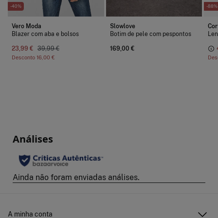
-40%
-88%
Vero Moda
Slowlove
Cor
Blazer com aba e bolsos
Botim de pele com pespontos
Len
23,99 €
39,99 €
169,00 €
Desconto
16,00 €
Des
A minha conta