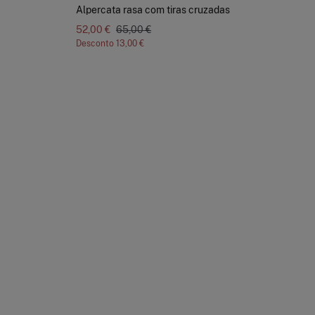
Alpercata rasa com tiras cruzadas
Tê
52,00 €
65,00 €
Desconto
13,00 €
De