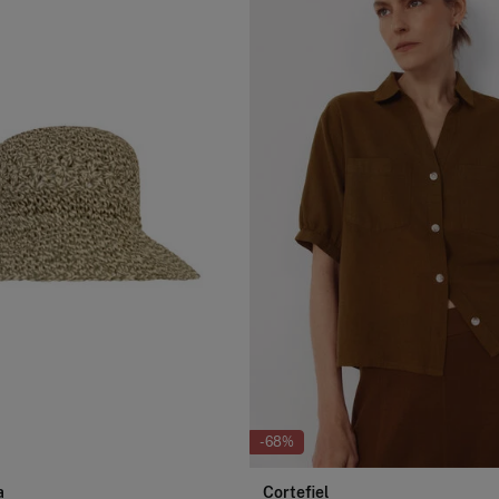
-68%
a
Cortefiel