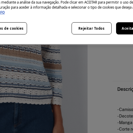
s mediante a análise da sua navegação. Pode clicar em ACEITAR para permitir o uso d
uração para aceder à informação detalhada e selecionar o tipo de cookies que deseja 
NFO
Guía de ta
es de cookies
Rejeitar Todos
Aceit
Descri
- Camiso
- Decote
- Manga
- Corte r