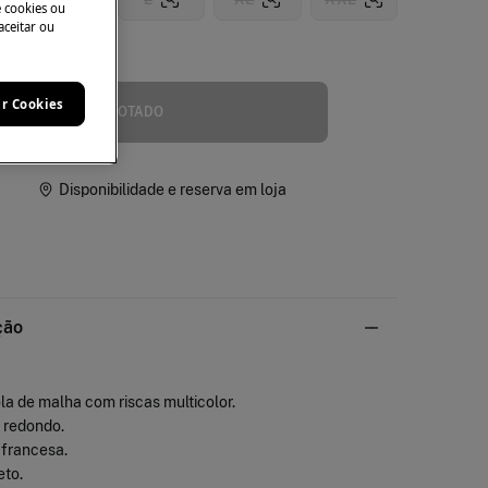
e cookies ou
aceitar ou
manho
ar Cookies
ESGOTADO
Disponibilidade e reserva em loja
ção
la de malha com riscas multicolor.
 redondo.
 francesa.
eto.