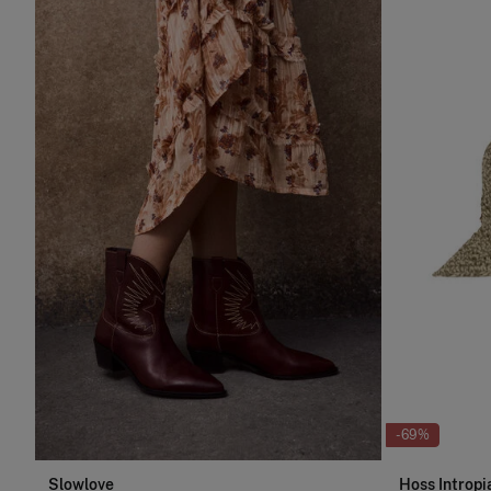
-69%
Slowlove
Hoss Intropi