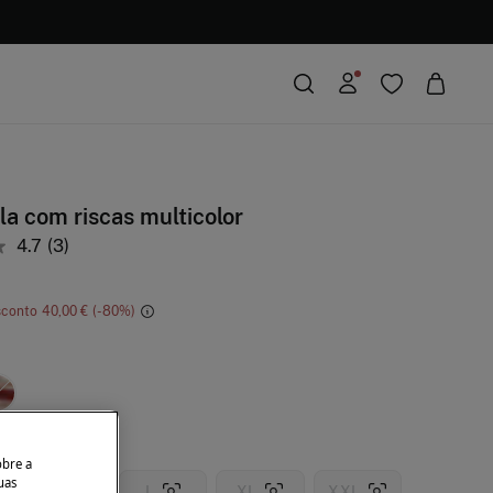
a com riscas multicolor
4.7
(3)
sconto
40,00 €
80
obre a
uas
M
L
XL
XXL