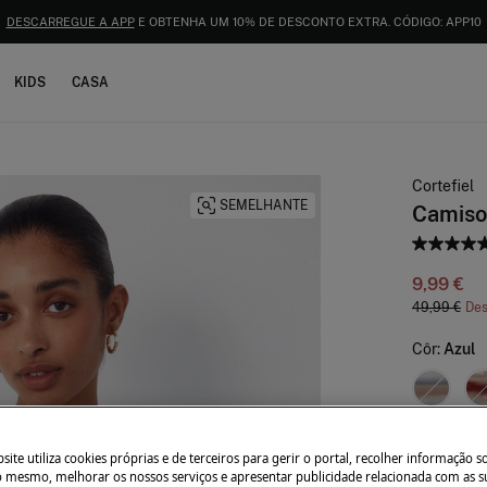
ENVIOS GRÁTIS PARA A LOJA E AO DOMICÍLIO A PARTIR DE 50€
KIDS
CASA
Cortefiel
SEMELHANTE
Camisol
9,99 €
49,99 €
De
Côr:
Azul
Tamanho:
ite utiliza cookies próprias e de terceiros para gerir o portal, recolher informação s
do mesmo, melhorar os nossos serviços e apresentar publicidade relacionada com as s
S