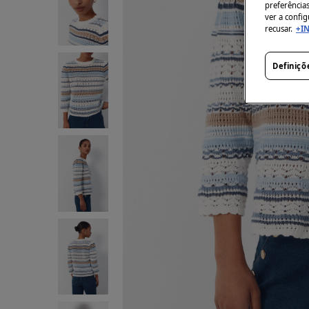
preferência
ver a config
recusar.
+I
Definiçõ