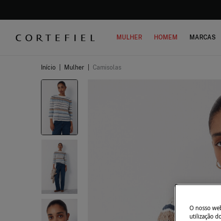
MULHER
HOMEM
MARCAS
Início
|
Mulher
|
Camisolas
O nosso webs
utilização 