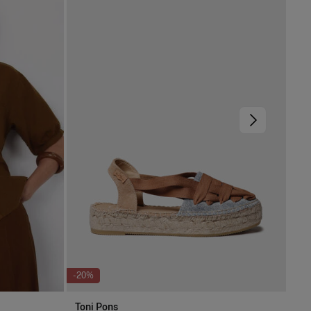
-20%
-4
Toni Pons
Pe