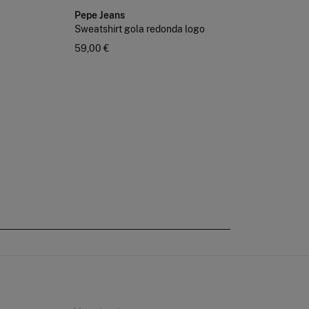
Pepe Jeans
Ca
Sweatshirt gola redonda logo
59,00 €
De