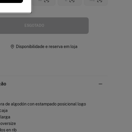
ESGOTADO
Disponibilidade e reserva em loja
ção
era de algodón con estampado posicional logo
 caja
 larga
a oversize
os en rib