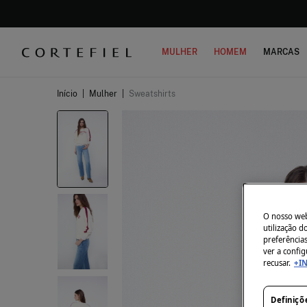
MULHER
HOMEM
MARCAS
Início
|
Mulher
|
Sweatshirts
O nosso webs
utilização 
preferência
ver a config
recusar.
+I
Definiçõ