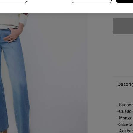
Descri
- Sudad
- Cuello
- Manga
- Siluet
- Acabad