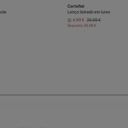
Cortefiel
ute
Lenço listrado em lurex
4,99 €
39,99 €
Desconto
35,00 €