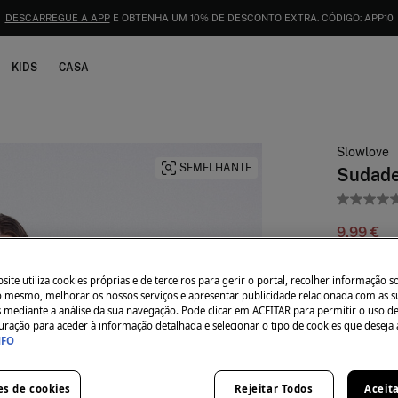
ENVIOS GRÁTIS PARA A LOJA E AO DOMICÍLIO A PARTIR DE 50€
KIDS
CASA
Slowlove
SEMELHANTE
Sudader
9,99 €
39,99 €
De
ite utiliza cookies próprias e de terceiros para gerir o portal, recolher informação s
Côr:
Branc
do mesmo, melhorar os nossos serviços e apresentar publicidade relacionada com as s
s mediante a análise da sua navegação. Pode clicar em ACEITAR para permitir o uso d
uração para aceder à informação detalhada e selecionar o tipo de cookies que deseja 
NFO
Tamanho:
es de cookies
Rejeitar Todos
Aceit
XS