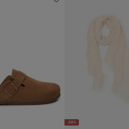
Rec
Pro
-88%