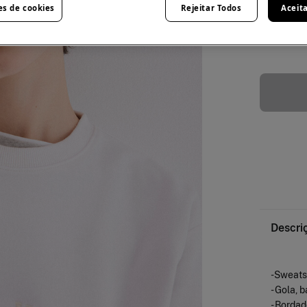
es de cookies
Rejeitar Todos
Aceit
XXL
Descri
-Sweats
- Gola, 
- Bordad