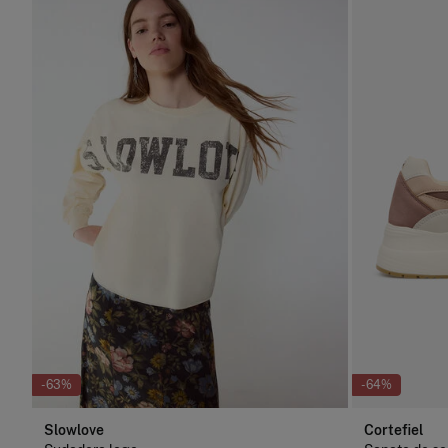
-63%
-64%
Slowlove
Cortefiel