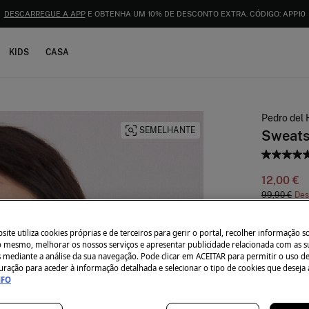
ENVIOS GRÁTIS PARA A LOJA E AO DOMICÍLIO A PARTIR DE 50€
KIDS
CASA
Pedro del 
SEMELHANTE
Sweats
12,00 €
99,90 €
Des
Côr:
Branc
ite utiliza cookies próprias e de terceiros para gerir o portal, recolher informação s
do mesmo, melhorar os nossos serviços e apresentar publicidade relacionada com as s
s mediante a análise da sua navegação. Pode clicar em ACEITAR para permitir o uso d
uração para aceder à informação detalhada e selecionar o tipo de cookies que deseja 
NFO
Tamanho:
XS