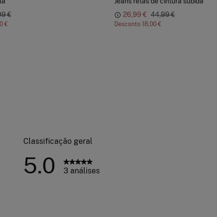
la
Jeans retas de cintura subida
99 €
26,99 €
44,99 €
0 €
Desconto
18,00 €