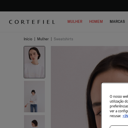
MULHER
HOMEM
MARCAS
Início
|
Mulher
|
Sweatshirts
O nosso webs
utilização 
preferência
ver a config
recusar.
+I