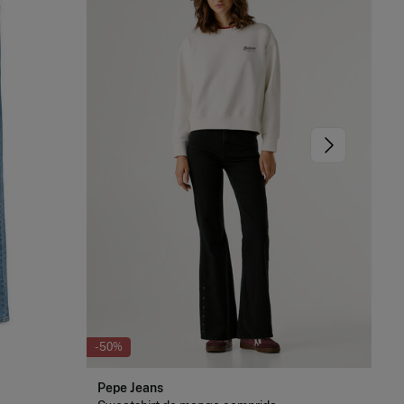
-50%
-22
Pepe Jeans
Ve