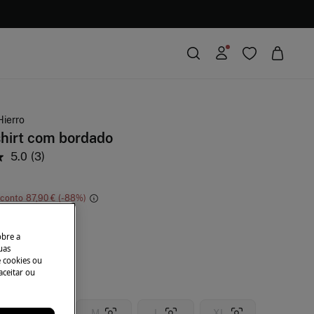
Hierro
hirt com bordado
5.0
(3)
conto
87,90 €
88
o
obre a
uas
e cookies ou
aceitar ou
S
M
L
XL