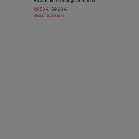
Sweatshirt de manga comprida
Jea
29,50 €
59,00 €
34
Desconto
29,50 €
De