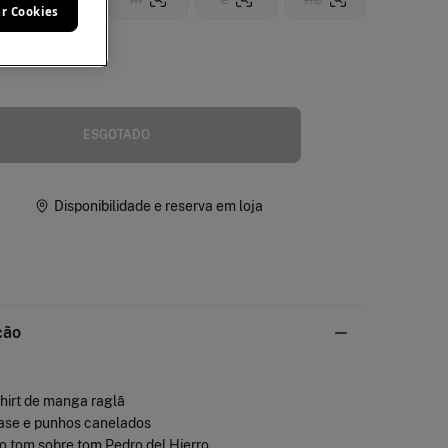
ar Cookies
ESGOTADO
Disponibilidade e reserva em loja
ção
hirt de manga raglã
base e punhos canelados
o tom sobre tom Pedro del Hierro