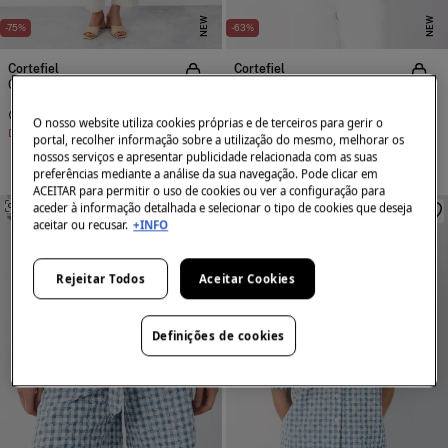
NEW
NEW
-75%
-63%
Cortefiel
Cortefiel
Calças xadrez vichy
Blusa vichy
14,99 €
59,99 €
14,99 €
39,99 €
O nosso website utiliza cookies próprias e de terceiros para gerir o
Desconto
45,00 €
Desconto
25,00 €
portal, recolher informação sobre a utilização do mesmo, melhorar os
nossos serviços e apresentar publicidade relacionada com as suas
preferências mediante a análise da sua navegação. Pode clicar em
ACEITAR para permitir o uso de cookies ou ver a configuração para
aceder à informação detalhada e selecionar o tipo de cookies que deseja
SEMELHANTE
SEMELHANTE
aceitar ou recusar.
+INFO
Rejeitar Todos
Aceitar Cookies
Definições de cookies