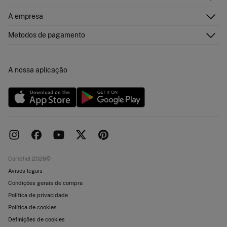
Envie-nos um e-mail
Historial de pedidos
Descubra
A empresa
Perguntas frequentes
Cartão Presente Online
Junte-se
Envíos
Quem somos?
Cartão de pagamento
Metodos de pagamento
Trocas, devoluções e desistência
Franchising
Promoções atuais em vigor
Imprensa
Concursos e sorteios
Trabalha connosco
A nossa aplicação
Livro de Reclamações online
Lojas
Cortefiel 2026©
Avisos legais
Condições gerais de compra
Política de privacidade
Política de cookies
Definições de cookies