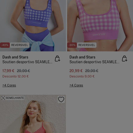
-40%
REVERSIVEL
-30%
REVERSIVEL
Dash and Stars
Dash and Stars
Soutien desportivo SEAMLESS COMFORT estampado vichy azul
Soutien desportivo SEAMLESS COMFORT estampado vichy rosa
17,99 €
29,99 €
20,99 €
29,99 €
Desconto
12,00 €
Desconto
9,00 €
+4 Cores
+4 Cores
SEMELHANTE