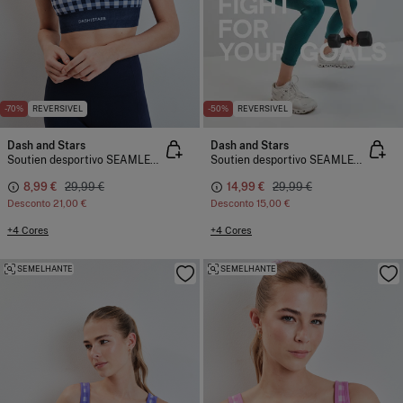
-70%
REVERSIVEL
-50%
REVERSIVEL
Dash and Stars
Dash and Stars
Soutien desportivo SEAMLESS COMFORT estampado vichy azul
Soutien desportivo SEAMLESS COMFORT estampado vichy azul
8,99 €
29,99 €
14,99 €
29,99 €
Desconto
21,00 €
Desconto
15,00 €
+4 Cores
+4 Cores
SEMELHANTE
SEMELHANTE