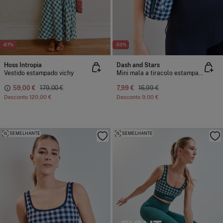
-67%
-53%
Hoss Intropia
Dash and Stars
Vestido estampado vichy
Mini mala a tiracolo estampado vichy azul
59,00 €
179,00 €
7,99 €
16,99 €
Desconto
120,00 €
Desconto
9,00 €
SEMELHANTE
SEMELHANTE