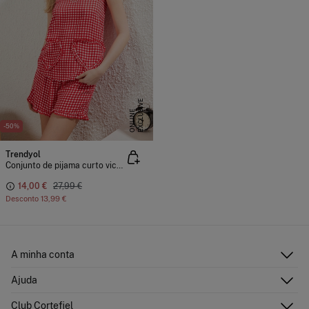
E
X
C
L
U
I
V
E
O
N
L
I
N
S
E
-50%
Trendyol
Conjunto de pijama curto vichy corações
14,00 €
27,99 €
Desconto
13,99 €
A minha conta
Iniciar sessão
Ajuda
Registar-me
Atenção ao cliente
Club Cortefiel
Direções de envio