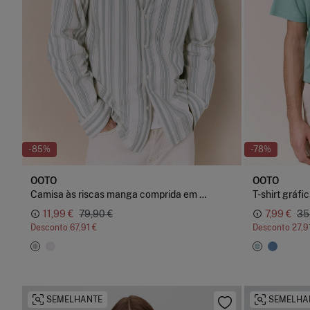
-85%
-78%
OOTO
OOTO
Camisa às riscas manga comprida em popelina
T-shirt gráfi
11,99 €
79,90 €
7,99 €
35
Desconto
67,91 €
Desconto
27,9
SEMELHANTE
SEMELHA