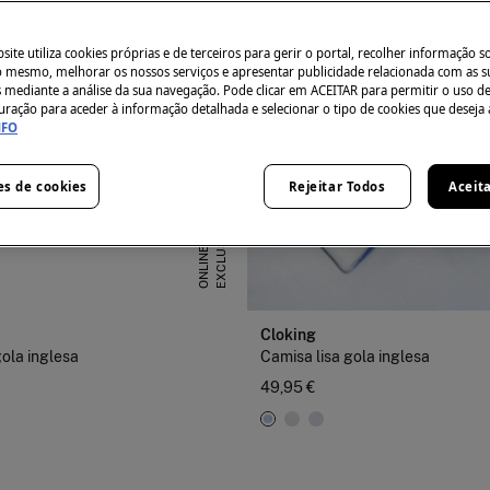
ite utiliza cookies próprias e de terceiros para gerir o portal, recolher informação s
do mesmo, melhorar os nossos serviços e apresentar publicidade relacionada com as s
s mediante a análise da sua navegação. Pode clicar em ACEITAR para permitir o uso d
uração para aceder à informação detalhada e selecionar o tipo de cookies que deseja 
NFO
es de cookies
Rejeitar Todos
Aceit
E
X
C
L
U
S
I
V
E
O
N
L
I
N
E
Cloking
gola inglesa
Camisa lisa gola inglesa
49,95 €