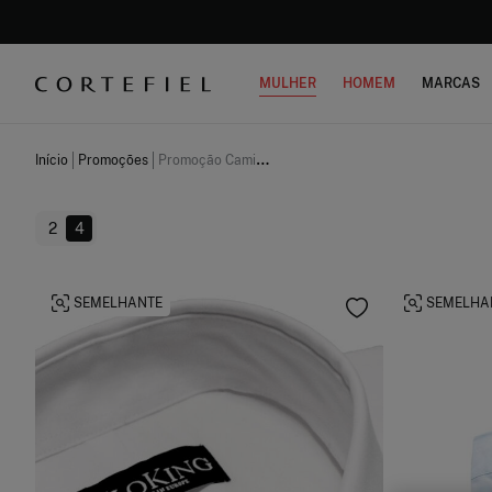
MULHER
HOMEM
MARCAS
Início
Promoções
Promoção Camisas Homem
2
4
SEMELHANTE
SEMELHA