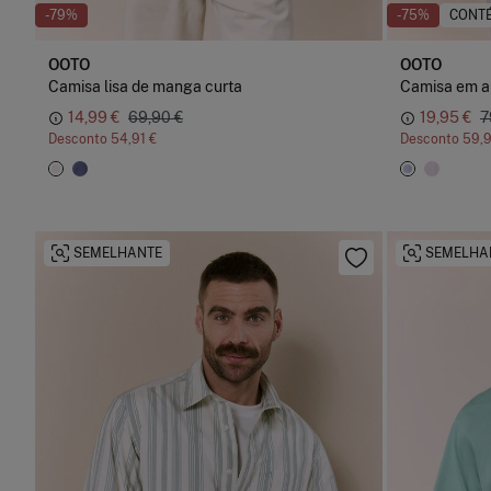
-79%
-75%
CONTÉ
OOTO
OOTO
Camisa lisa de manga curta
Camisa em al
14,99 €
69,90 €
19,95 €
7
Desconto
54,91 €
Desconto
59,9
SEMELHANTE
SEMELHA