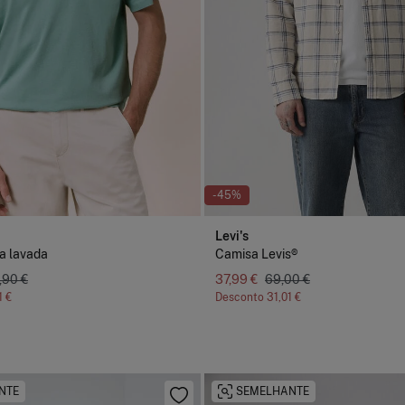
-45%
Levi's
ca lavada
Camisa Levis®
,90 €
37,99 €
69,00 €
1 €
Desconto
31,01 €
NTE
SEMELHANTE