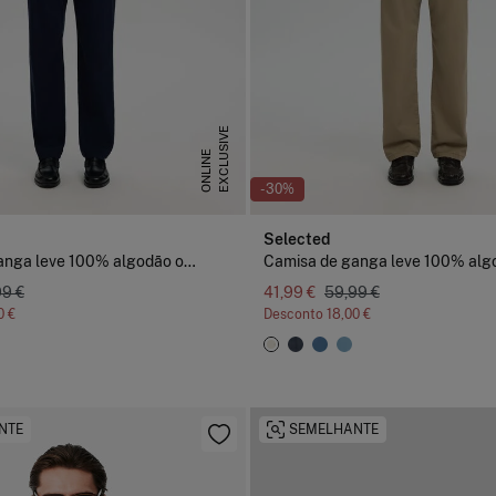
E
X
C
L
U
S
I
V
E
O
N
L
I
N
E
-30%
Selected
Camisa de ganga leve 100% algodão orgânico
99 €
41,99 €
59,99 €
0 €
Desconto
18,00 €
NTE
SEMELHANTE