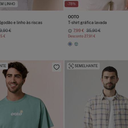
M LINHO
-78%
OOTO
godão e linho às riscas
T-shirt gráfica lavada
9,90 €
7,99 €
35,90 €
5 €
Desconto
27,91 €
NTE
SEMELHANTE