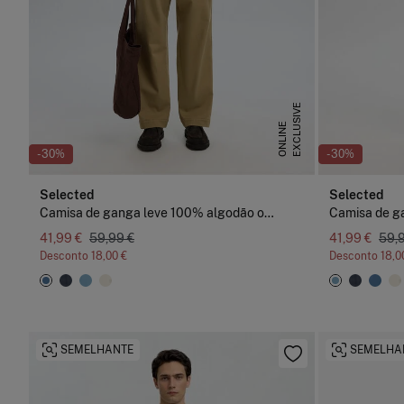
E
X
C
L
U
S
I
V
E
O
N
L
I
N
E
-30%
-30%
Selected
Selected
Camisa de ganga leve 100% algodão orgânico
41,99 €
59,99 €
41,99 €
59,
Desconto
18,00 €
Desconto
18,0
SEMELHANTE
SEMELHA