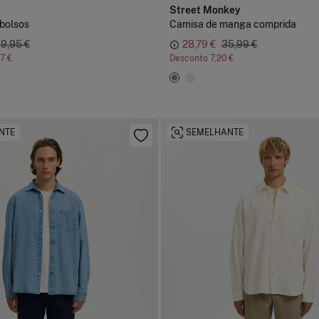
Street Monkey
bolsos
Camisa de manga comprida
9,95 €
28,79 €
35,99 €
7 €
Desconto
7,20 €
NTE
SEMELHANTE