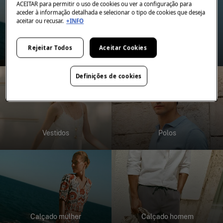
ACEITAR para permitir o uso de cookies ou ver a configuração para
aceder à informação detalhada e selecionar o tipo de cookies que deseja
aceitar ou recusar.
+INFO
Rejeitar Todos
Aceitar Cookies
Banho mulher
Banho homem
Definições de cookies
Vestidos
Polos
Calçado mulher
Calçado homem