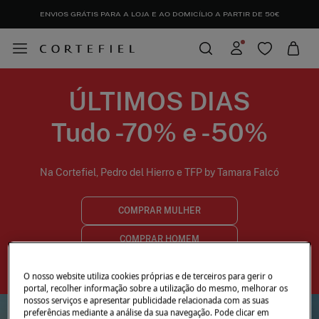
ENVIOS GRÁTIS PARA A LOJA E AO DOMICÍLIO A PARTIR DE 50€
ÚLTIMOS DIAS
Tudo -70% e -50%
Na Cortefiel, Pedro del Hierro e TFP by Tamara Falcó
COMPRAR MULHER
COMPRAR HOMEM
O nosso website utiliza cookies próprias e de terceiros para gerir o
portal, recolher informação sobre a utilização do mesmo, melhorar os
nossos serviços e apresentar publicidade relacionada com as suas
preferências mediante a análise da sua navegação. Pode clicar em