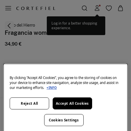
Log in for a better shopping
Pedro del Hierro
experience.
Fragancia woman neroli
34,90 €
By clicking “Accept All Cookies”, you agree to the storing of cookies on
SELECT SIZE
your device to enhance site navigation, analyze site usage, and assist in
our marketing efforts.
+INFO
Reject All
Accept All Cookies
Description
Un perfume inspirado en la naturaleza caracterizado por la
Cookies Settings
elegancia de la marca Pedro del Hierro. El femenino diseño de un