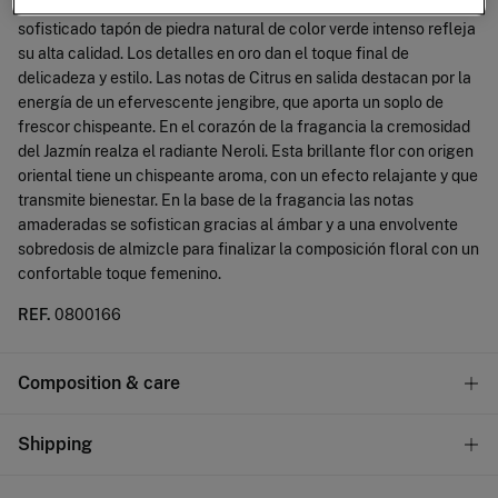
clásico frasco cilíndrico combinado con el toque artesanal de un
sofisticado tapón de piedra natural de color verde intenso refleja
su alta calidad. Los detalles en oro dan el toque final de
delicadeza y estilo. Las notas de Citrus en salida destacan por la
energía de un efervescente jengibre, que aporta un soplo de
frescor chispeante. En el corazón de la fragancia la cremosidad
del Jazmín realza el radiante Neroli. Esta brillante flor con origen
oriental tiene un chispeante aroma, con un efecto relajante y que
transmite bienestar. En la base de la fragancia las notas
amaderadas se sofistican gracias al ámbar y a una envolvente
sobredosis de almizcle para finalizar la composición floral con un
confortable toque femenino.
REF.
0800166
Composition & care
Composition
Shipping
80%
alcohol
,
12%
fragrance
,
8%
water
Standard