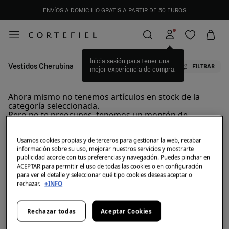
ENVÍOS A DOMICILIO GRATIS A PARTIR DE 50 EUROS
Inicia sesión para tener una
Vestidos Cherubina
FILTRAR
mejor experiencia de compra.
Ahora mismo no tenemos artículos en stock de la
categoría seleccionada.
Pero no te preocupes, tenemos un montón de
artículos que pueden ser tuyos.
Usamos cookies propias y de terceros para gestionar la web, recabar
Vestidos Cherubina
información sobre su uso, mejorar nuestros servicios y mostrarte
publicidad acorde con tus preferencias y navegación. Puedes pinchar en
ACEPTAR para permitir el uso de todas las cookies o en configuración
Vestidos de marca para mujer
para ver el detalle y seleccionar qué tipo cookies deseas aceptar o
rechazar.
+INFO
Vestidos Caroll
Vestidos Morgan
Vestidos Cuplé
Vestidos Polín et Moi
Rechazar todas
Aceptar Cookies