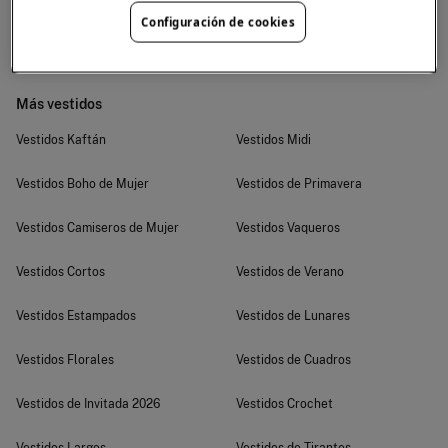
Vestidos Pedro Del Hierro de Mujer
Vestidos Panambi
Configuración de cookies
Vestidos Cherubina
Más vestidos
Vestidos Kaftán
Vestidos Midi
Vestidos Boho de Mujer
Vestidos de Primavera
Vestidos Camiseros de Mujer
Vestidos Vaqueros
Vestidos Cortos
Vestidos de Verano
Vestidos Estampados
Vestidos de Lunares
Vestidos Florales
Vestidos de Cuadros
Vestidos de Invitada 2026
Vestidos Crochet