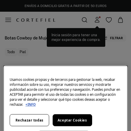
ENVÍOS A DOMICILIO GRATIS A PARTIR DE 50 EUROS
Inicia sesión para tener una
Botas Cowboy de Mujer
FILTRAR
mejor experiencia de compra.
Todo
Piel
Ahora mismo no tenemos artículos en stock de la
categoría seleccionada.
Usamos cookies propias y de terceros para gestionar la web, recabar
Pero no te preocupes, tenemos un montón de
información sobre su uso, mejorar nuestros servicios y mostrarte
artículos que pueden ser tuyos.
publicidad acorde con tus preferencias y navegación. Puedes pinchar en
ACEPTAR para permitir el uso de todas las cookies o en configuración
Botas Cowboy de Mujer Diseños exclusivos, novedades, icónicos y más
para ver el detalle y seleccionar qué tipo cookies deseas aceptar o
rechazar.
+INFO
Calzado de marca para mujer
Rechazar todas
Aceptar Cookies
Castañer de Mujer
Zapatos Maria Mare