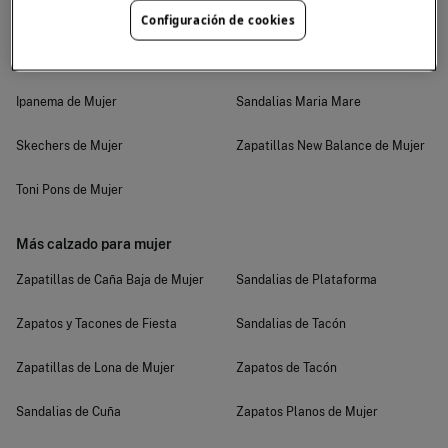
Geox de Mujer
Sandalias Lodi
Configuración de cookies
Havaianas - Chanclas de Mujer
Sandalias Alma en Pena
Ipanema de Mujer
Sandalias Maria Mare
Skechers de Mujer
Zapatillas New Balance de Mujer
Toni Pons de Mujer
Más calzado para mujer
Zapatillas de Caña Baja de Mujer
Sandalias de Plataforma
Zapatos y Tacones de Fiesta
Sandalias de Tacón
Zapatillas de Lona de Mujer
Zapatos de Tacón
Sandalias de Cuña
Zapatos Planos de Mujer