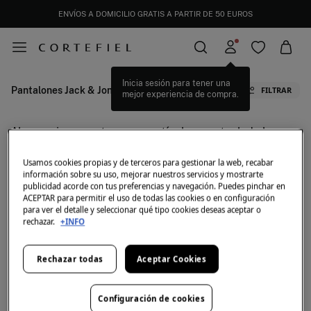
ENVÍOS A DOMICILIO GRATIS A PARTIR DE 50 EUROS
Inicia sesión para tener una
Pantalones Jack & Jones
FILTRAR
mejor experiencia de compra.
Ahora mismo no tenemos artículos en stock de la
categoría seleccionada.
Pero no te preocupes, tenemos un montón de
Usamos cookies propias y de terceros para gestionar la web, recabar
artículos que pueden ser tuyos.
información sobre su uso, mejorar nuestros servicios y mostrarte
publicidad acorde con tus preferencias y navegación. Puedes pinchar en
Pantalones Jack & Jones Una amplia gama de estilos y tonalidades.
ACEPTAR para permitir el uso de todas las cookies o en configuración
para ver el detalle y seleccionar qué tipo cookies deseas aceptar o
rechazar.
+INFO
Marcas de Pantalones de hombre Primavera Verano
Pantalones Dockers de Hombre
Pantalones Silbon de Hombre
Rechazar todas
Aceptar Cookies
Pantalones Chinos Dockers de Hombre
Pantalones Cortos Pedro Del Hierro
Configuración de cookies