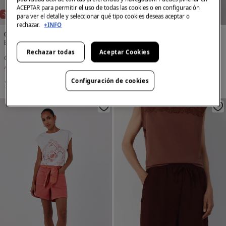
ACEPTAR para permitir el uso de todas las cookies o en configuración
NEW
NEW
-70%
-70%
para ver el detalle y seleccionar qué tipo cookies deseas aceptar o
rechazar.
+INFO
Cortefiel
Cortefiel
Bermuda fluida
Bermuda fluida
Rechazar todas
Aceptar Cookies
14,99 €
49,99 €
14,99 €
49,99 €
Ahorras
35,00 €
Ahorras
35,00 €
Configuración de cookies
+3 Colores
+3 Colores