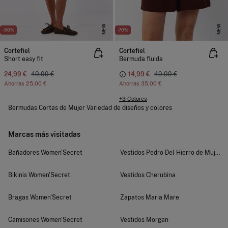
NEW
NEW
-50%
-70%
Cortefiel
Cortefiel
Short easy fit
Bermuda fluida
24,99 €
49,99 €
14,99 €
49,99 €
Ahorras
25,00 €
Ahorras
35,00 €
+3 Colores
Bermudas Cortas de Mujer Variedad de diseños y colores
Marcas más visitadas
Bañadores Women'Secret
Vestidos Pedro Del Hierro de Mujer
Bikinis Women'Secret
Vestidos Cherubina
Bragas Women'Secret
Zapatos Maria Mare
Camisones Women'Secret
Vestidos Morgan