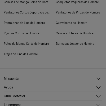
Camisas de Manga Corta de Hombre
Chaquetas Vaqueras de Hombre
Pantalones Cortos Deportivos de Hombre
Pantalones de Pinzas de Hombre
Pantalones de Lino de Hombre
Guayaberas de Hombre
Pijamas Cortos de Hombre
Camisas Poleras de Hombre
Polos de Manga Corta de Hombre
Bermudas Jogger de Hombre
Trajes de Lino de Hombre
Mi cuenta
Iniciar sesión
Ayuda
Registrarme
Atención al cliente
Club Cortefiel
Direcciones de envío
Envíanos un email
Historial de pedidos
Descúbrelo
La empresa
Preguntas frecuentes