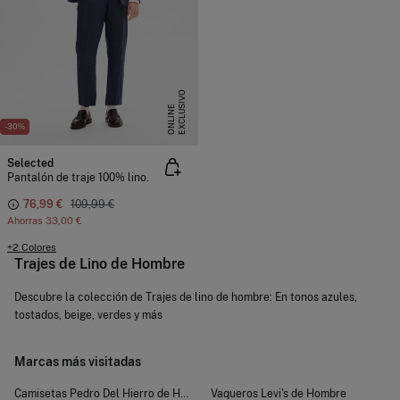
E
X
C
L
U
I
V
O
O
N
L
I
N
S
E
-30%
Selected
Pantalón de traje 100% lino.
76,99 €
109,99 €
Ahorras
33,00 €
+2 Colores
Trajes de Lino de Hombre
Descubre la colección de Trajes de lino de hombre: En tonos azules,
tostados, beige, verdes y más
Marcas más visitadas
Camisetas Pedro Del Hierro de Hombre
Vaqueros Levi's de Hombre