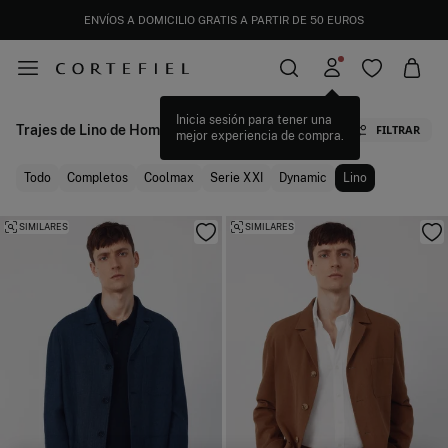
ENVÍOS A DOMICILIO GRATIS A PARTIR DE 50 EUROS
DESCARGA TU APP Y CONSIGUE UN 10% EXTRA DE DESCUENTO. CÓDIGO: APP10
Trajes de Lino de Hombre
FILTRAR
Todo
Completos
Coolmax
Serie XXI
Dynamic
Lino
SIMILARES
SIMILARES