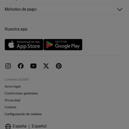
Tarjeta regalo online
¡Únete!
Envíos
¿Quiénes somos?
Tarjeta abono
Métodos de pago
Cambios, devoluciones y desistimiento
Franquicias
Promociones vigentes
Pressroom
Concursos y sorteos
Trabaja con nosotros
Nuestra app
Localiza tu tienda
Nuevas tiendas
Objetivos desarrollo sostenibilidad
Cortefiel 2026©
Aviso legal
Condiciones generales
Privacidad
Cookies
Configuración de cookies
España
Español