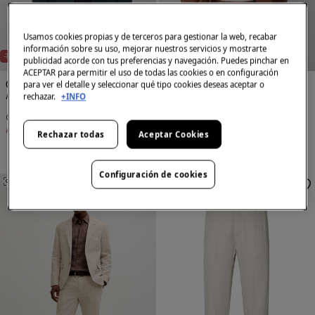
Usamos cookies propias y de terceros para gestionar la web, recabar
información sobre su uso, mejorar nuestros servicios y mostrarte
-76%
CONTIENE LINO
-76%
CONTIENE LINO
publicidad acorde con tus preferencias y navegación. Puedes pinchar en
ACEPTAR para permitir el uso de todas las cookies o en configuración
para ver el detalle y seleccionar qué tipo cookies deseas aceptar o
Cortefiel
Cortefiel
rechazar.
+INFO
Americana traje mezcla lino coordinada
Americana traje mezcla lino coordinada
39,99 €
169,00 €
39,99 €
169,00 €
Ahorras
129,01 €
Ahorras
129,01 €
Rechazar todas
Aceptar Cookies
Configuración de cookies
SIMILARES
SIMILARES