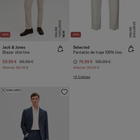
E
X
C
L
S
I
V
O
O
N
L
I
N
E
X
C
L
U
I
V
O
O
N
L
I
N
U
E
S
E
NEW
-40%
-30%
Jack & Jones
Selected
Blazer slim lino
Pantalón de traje 100% lino.
59,99 €
99,99 €
76,99 €
109,99 €
Ahorras
40,00 €
Ahorras
33,00 €
+2 Colores
SIMILARES