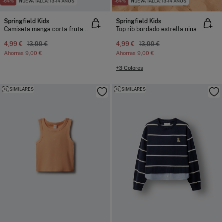
-64%
NUEVA TALLA: 13-14 AÑOS
-64%
NUEVA TALLA: 13-14 AÑOS
Springfield Kids
Springfield Kids
Camiseta manga corta frutas niña
Top rib bordado estrella niña
4,99 €
13,99 €
4,99 €
13,99 €
Ahorras
9,00 €
Ahorras
9,00 €
+3 Colores
SIMILARES
SIMILARES