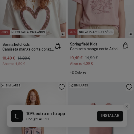
-30%
NUEVA TALLA: 13-14 AÑOS
-30%
NUEVA TALLA: 13-14 AÑOS
Springfield Kids
Springfield Kids
Camiseta manga corta Arbol flores niña
Camiseta manga corta corazon niña
10,49 €
14,99 €
10,49 €
14,99 €
Ahorras
4,50 €
Ahorras
4,50 €
+2 Colores
SIMILARES
SIMILARES
10% extra en tu app
INSTALAR
Código: APP10