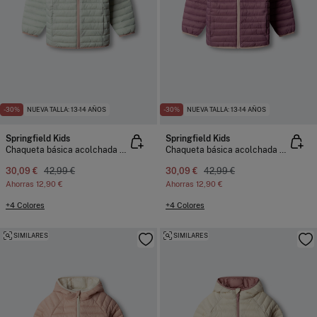
-30%
NUEVA TALLA: 13-14 AÑOS
-30%
NUEVA TALLA: 13-14 AÑOS
Springfield Kids
Springfield Kids
Chaqueta básica acolchada niña
Chaqueta básica acolchada niña
30,09 €
42,99 €
30,09 €
42,99 €
Ahorras
12,90 €
Ahorras
12,90 €
+4 Colores
+4 Colores
SIMILARES
SIMILARES