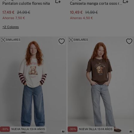
Pantalon culotte flores niña
Camiseta manga corta osos rayas niña
17,49 €
24,99 €
10,49 €
14,99 €
Ahorras
7,50 €
Ahorras
4,50 €
+2 Colores
SIMILARES
SIMILARES
-30%
NUEVA TALLA: 13-14 AÑOS
-30%
NUEVA TALLA: 13-14 AÑOS