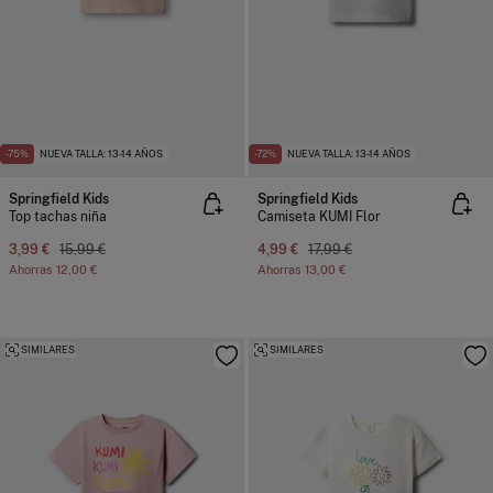
-75%
NUEVA TALLA: 13-14 AÑOS
-72%
NUEVA TALLA: 13-14 AÑOS
Springfield Kids
Springfield Kids
Top tachas niña
Camiseta KUMI Flor
3,99 €
15,99 €
4,99 €
17,99 €
Ahorras
12,00 €
Ahorras
13,00 €
SIMILARES
SIMILARES