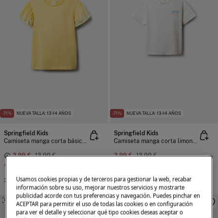
-71%
NUEVA TALLA: 13-14 AÑOS
-71%
NUEVA TALLA: 13-14 AÑOS
Springfield Kids
Springfield Kids
Camiseta manga corta básica volante estampado niña
Camiseta manga corta limonada niña
3,99 €
13,99 €
3,99 €
13,99 €
Ahorras
10,00 €
Ahorras
10,00 €
Usamos cookies propias y de terceros para gestionar la web, recabar
+3 Colores
información sobre su uso, mejorar nuestros servicios y mostrarte
publicidad acorde con tus preferencias y navegación. Puedes pinchar en
SIMILARES
SIMILARES
ACEPTAR para permitir el uso de todas las cookies o en configuración
para ver el detalle y seleccionar qué tipo cookies deseas aceptar o