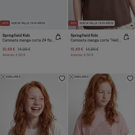
-30%
NUEVA TALLA: 13-14 AÑOS
-30%
NUEVA TALLA: 13-14 AÑOS
Springfield Kids
Springfield Kids
Camiseta manga corta 24 flores niña
Camiseta manga corta "Hello" niña
10,49 €
14,99 €
10,49 €
14,99 €
Ahorras
4,50 €
Ahorras
4,50 €
SIMILARES
SIMILARES