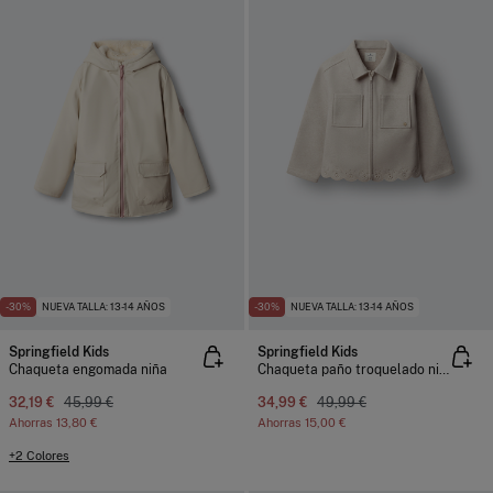
-30%
NUEVA TALLA: 13-14 AÑOS
-30%
NUEVA TALLA: 13-14 AÑOS
Springfield Kids
Springfield Kids
Chaqueta engomada niña
Chaqueta paño troquelado niña
32,19 €
45,99 €
34,99 €
49,99 €
Ahorras
13,80 €
Ahorras
15,00 €
+2 Colores