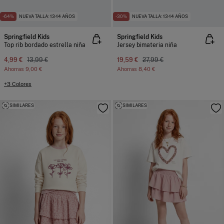
-64%
NUEVA TALLA: 13-14 AÑOS
-30%
NUEVA TALLA: 13-14 AÑOS
Springfield Kids
Springfield Kids
Top rib bordado estrella niña
Jersey bimateria niña
4,99 €
13,99 €
19,59 €
27,99 €
Ahorras
9,00 €
Ahorras
8,40 €
+3 Colores
SIMILARES
SIMILARES