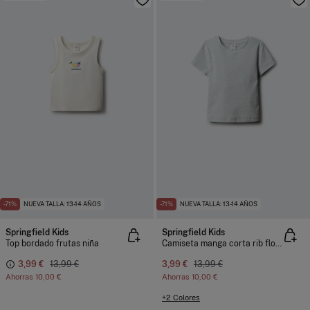
-71%
NUEVA TALLA: 13-14 AÑOS
-71%
NUEVA TALLA: 13-14 AÑOS
Springfield Kids
Springfield Kids
Top bordado frutas niña
Camiseta manga corta rib flores niña
3,99 €
13,99 €
3,99 €
13,99 €
Ahorras
10,00 €
Ahorras
10,00 €
+2 Colores