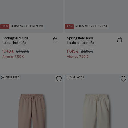
-30%
NUEVA TALLA: 13-14 AÑOS
-30%
NUEVA TALLA: 13-14 AÑOS
Springfield Kids
Springfield Kids
Falda ikat niña
Falda sellos niña
17,49 €
24,99 €
17,49 €
24,99 €
Ahorras
7,50 €
Ahorras
7,50 €
SIMILARES
SIMILARES