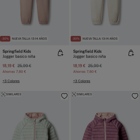
-30%
NUEVA TALLA: 13-14 AÑOS
-30%
NUEVA TALLA: 13-14 AÑOS
Springfield Kids
Springfield Kids
Jogger basico niña
Jogger basico niña
18,19 €
25,99 €
18,19 €
25,99 €
Ahorras
7,80 €
Ahorras
7,80 €
+3 Colores
+3 Colores
SIMILARES
SIMILARES