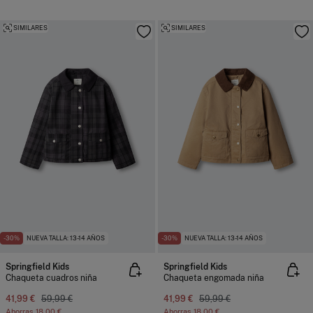
SIMILARES
SIMILARES
-30%
NUEVA TALLA: 13-14 AÑOS
-30%
NUEVA TALLA: 13-14 AÑOS
Springfield Kids
Springfield Kids
Chaqueta cuadros niña
Chaqueta engomada niña
41,99 €
59,99 €
41,99 €
59,99 €
Ahorras
18,00 €
Ahorras
18,00 €