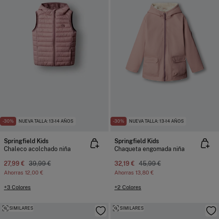
-30%
NUEVA TALLA: 13-14 AÑOS
-30%
NUEVA TALLA: 13-14 AÑOS
Springfield Kids
Springfield Kids
Chaleco acolchado niña
Chaqueta engomada niña
27,99 €
39,99 €
32,19 €
45,99 €
Ahorras
12,00 €
Ahorras
13,80 €
+3 Colores
+2 Colores
SIMILARES
SIMILARES