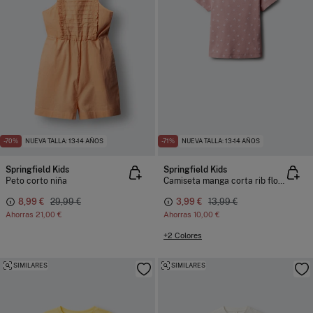
-70%
NUEVA TALLA: 13-14 AÑOS
-71%
NUEVA TALLA: 13-14 AÑOS
Springfield Kids
Springfield Kids
Peto corto niña
Camiseta manga corta rib flores niña
8,99 €
29,99 €
3,99 €
13,99 €
Ahorras
21,00 €
Ahorras
10,00 €
+2 Colores
SIMILARES
SIMILARES