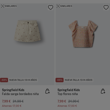
SIMILARES
SIMILARES
-68%
NUEVA TALLA: 13-14 AÑOS
-68%
NUEVA TALLA: 13-14 AÑOS
Springfield Kids
Springfield Kids
Falda sarga bordados niña
Top flores niña
7,99 €
24,99 €
7,99 €
24,99 €
Ahorras
17,00 €
Ahorras
17,00 €