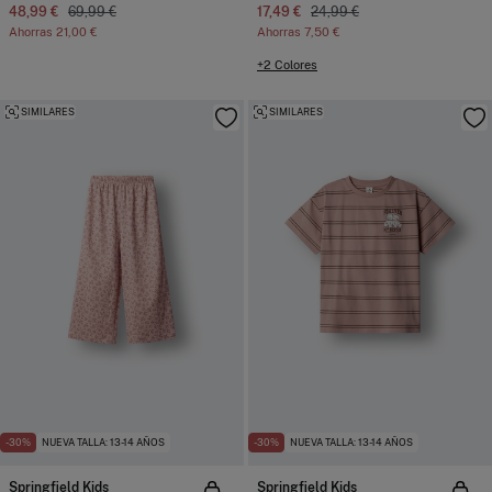
48,99 €
69,99 €
17,49 €
24,99 €
Ahorras
21,00 €
Ahorras
7,50 €
+2 Colores
SIMILARES
SIMILARES
-30%
NUEVA TALLA: 13-14 AÑOS
-30%
NUEVA TALLA: 13-14 AÑOS
Springfield Kids
Springfield Kids