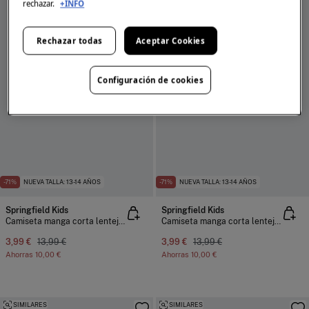
rechazar.
+INFO
Rechazar todas
Aceptar Cookies
Configuración de cookies
-71%
NUEVA TALLA: 13-14 AÑOS
-71%
NUEVA TALLA: 13-14 AÑOS
Springfield Kids
Springfield Kids
Camiseta manga corta lentejuelas limón niña
Camiseta manga corta lentejuelas concha niña
3,99 €
13,99 €
3,99 €
13,99 €
Ahorras
10,00 €
Ahorras
10,00 €
SIMILARES
SIMILARES