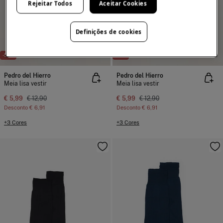
Rejeitar Todos
Aceitar Cookies
Definições de cookies
-54%
-54%
Pedro del Hierro
Pedro del Hierro
Meia lisa vestir
Meia lisa vestir
€ 5,99
€ 12,90
€ 5,99
€ 12,90
Desconto
€ 6,91
Desconto
€ 6,91
+3 Cores
+3 Cores