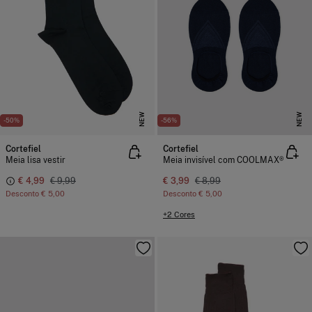
NEW
NEW
-50%
-56%
Cortefiel
Cortefiel
Meia lisa vestir
Meia invisível com COOLMAX®
€ 4,99
€ 9,99
€ 3,99
€ 8,99
Desconto
€ 5,00
Desconto
€ 5,00
+2 Cores