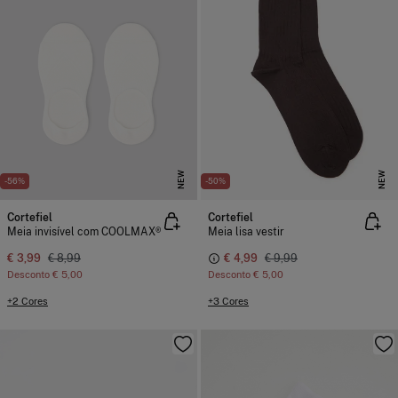
NEW
NEW
-56%
-50%
Cortefiel
Cortefiel
Meia invisível com COOLMAX®
Meia lisa vestir
€ 3,99
€ 8,99
€ 4,99
€ 9,99
Desconto
€ 5,00
Desconto
€ 5,00
+2 Cores
+3 Cores