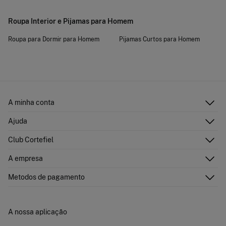
Roupa Interior e Pijamas para Homem
Roupa para Dormir para Homem
Pijamas Curtos para Homem
A minha conta
Iniciar sessão
Ajuda
Registar-me
Atenção ao cliente
Club Cortefiel
Direções de envio
Envie-nos um e-mail
Historial de pedidos
Descubra
A empresa
Perguntas frequentes
Cartão Presente Online
Junte-se
Envíos
Quem somos?
Cartão de pagamento
Metodos de pagamento
Trocas, devoluções e desistência
Franchising
Promoções atuais em vigor
Imprensa
Concursos e sorteios
Trabalha connosco
A nossa aplicação
Livro de Reclamações online
Lojas