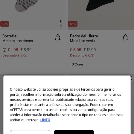
NEW
-78%
-54%
Cortefiel
Pedro del Hierro
Meia microrriscas
Meia lisa vestir
€ 1,99
€ 8,99
€ 5,99
€ 12,90
Desconto
€ 7,00
Desconto
€ 6,91
+3 Cores
O nosso website utiliza cookies próprias e de terceiros para gerir o
portal, recolher informação sobre a utilização do mesmo, melhorar os
nossos serviços e apresentar publicidade relacionada com as suas
preferências mediante a análise da sua navegação. Pode clicar em
ACEITAR para permitir o uso de cookies ou ver a configuração para
aceder à informação detalhada e selecionar o tipo de cookies que deseja
aceitar ou recusar.
+INFO