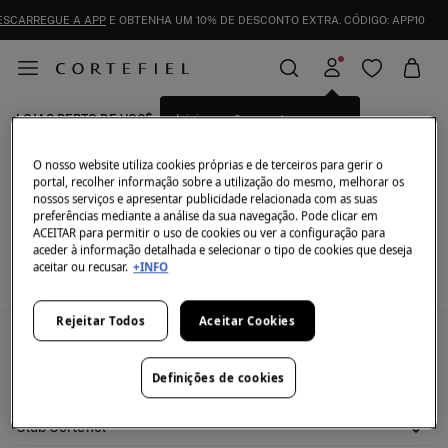
ESCARREGUE A APP
E OBTENHA UM 10% DE DESCONTO EXTRA. CÓDIGO: APP10
LOJAS PERTO DE VOCÊ
Inicia sessão para ter uma
melhor experiência de
compra.
O nosso website utiliza cookies próprias e de terceiros para gerir o
Código postal ou cidade
portal, recolher informação sobre a utilização do mesmo, melhorar os
nossos serviços e apresentar publicidade relacionada com as suas
preferências mediante a análise da sua navegação. Pode clicar em
ACEITAR para permitir o uso de cookies ou ver a configuração para
aceder à informação detalhada e selecionar o tipo de cookies que deseja
aceitar ou recusar.
+INFO
List
Map
Rejeitar Todos
Aceitar Cookies
A minha conta
Definições de cookies
Iniciar sessão
Ajuda
Registar-me
Atenção ao cliente
Club Cortefiel
Direções de envio
Envie-nos um e-mail