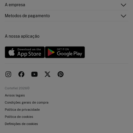
Historial de pedidos
Descubra
A empresa
Perguntas frequentes
Cartão Presente Online
Junte-se
Envíos
Quem somos?
Cartão de pagamento
Metodos de pagamento
Trocas, devoluções e desistência
Franchising
Promoções atuais em vigor
Imprensa
Concursos e sorteios
Trabalha connosco
A nossa aplicação
Livro de Reclamações online
Lojas
Cortefiel 2026©
Avisos legais
Condições gerais de compra
Política de privacidade
Política de cookies
Definições de cookies