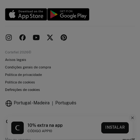
Livro de Reclamações online
Lojas
Cortefiel 2026©
Avisos legais
Condições gerais de compra
Política de privacidade
Política de cookies
Definições de cookies
Portugal - Madeira
Português
10% extra na app
INSTALAR
CÓDIGO APP10
Marcas Tendam
Mostrar