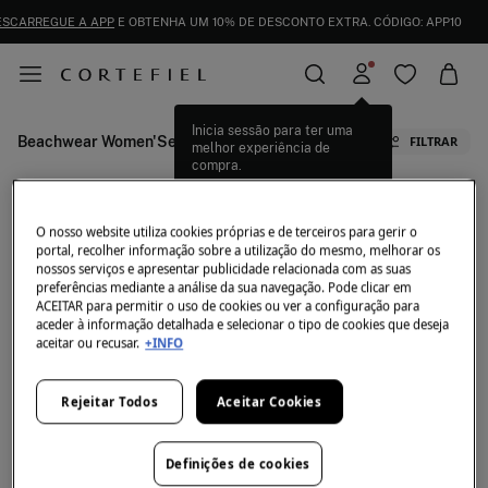
ESCARREGUE A APP
E OBTENHA UM 10% DE DESCONTO EXTRA. CÓDIGO: APP10
Inicia sessão para ter uma
Beachwear Women'Secret
FILTRAR
melhor experiência de
compra.
Neste momento não temos artigos em stock da
categoria selecionada.
O nosso website utiliza cookies próprias e de terceiros para gerir o
Mas não se preocupe, temos imensos artigos que
portal, recolher informação sobre a utilização do mesmo, melhorar os
podem ser seus.
nossos serviços e apresentar publicidade relacionada com as suas
preferências mediante a análise da sua navegação. Pode clicar em
ACEITAR para permitir o uso de cookies ou ver a configuração para
aceder à informação detalhada e selecionar o tipo de cookies que deseja
Marcas de Banho para Mulher
aceitar ou recusar.
+INFO
Fatos de Banho Women'Secret
Banho Women'Secret
Rejeitar Todos
Aceitar Cookies
Biquínis Women'Secret
Definições de cookies
Más ropa de baño de mujer