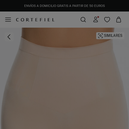
ENVÍOS A DOMICILIO GRATIS A PARTIR DE 50 EUROS
DESCARGA TU APP Y CONSIGUE UN 10% EXTRA DE DESCUENTO. CÓDIGO: APP10
SIMILARES