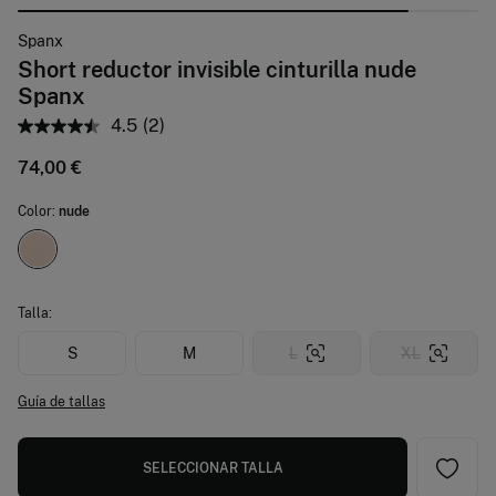
Spanx
Short reductor invisible cinturilla nude
Spanx
4.5
(2)
74,00 €
Color:
nude
Talla:
S
M
L
XL
Guía de tallas
SELECCIONAR TALLA