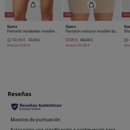
-30%
-35%
-30%
Spanx
Spanx
Sp
Pantalón moldeador invisible nude algodón supima
Pantalón reductor invisible Spanx
50,40 €
72,00 €
57,20 €
88,00 €
Ahorras
21,60 €
Ahorras
30,80 €
Aho