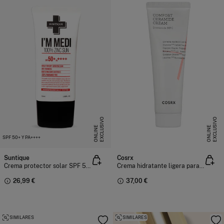
E
X
C
L
U
I
V
O
O
N
L
I
N
E
X
C
L
U
I
V
O
O
N
L
I
N
S
E
S
E
SPF 50+ Y PA++++
Suntique
Cosrx
Crema protector solar SPF 50+ y PA++++ I'm Medi 100% Zinc 50 ml
Crema hidratante ligera para pieles sensibles
26,99 €
37,00 €
SIMILARES
SIMILARES