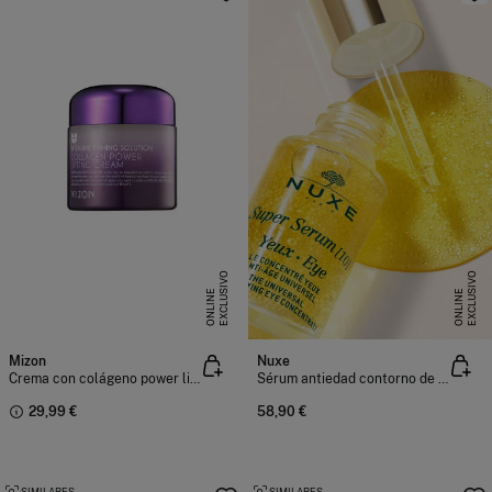
E
X
C
L
U
I
V
O
O
N
L
I
N
E
X
C
L
U
I
V
O
O
N
L
I
N
S
E
S
E
Mizon
Nuxe
Crema con colágeno power lifting
Sérum antiedad contorno de ojos
29,99 €
58,90 €
SIMILARES
SIMILARES