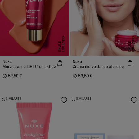
E
X
C
L
U
I
V
O
O
N
L
I
N
E
X
C
L
U
I
V
O
O
N
L
I
N
S
E
S
E
Nuxe
Nuxe
Merveillance LIFT Crema Glow
Crema merveillance aterciopelada efecto lifting 50ml
52,50 €
53,50 €
SIMILARES
SIMILARES