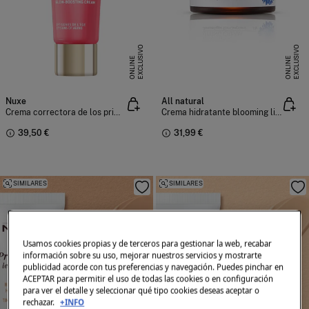
E
X
C
L
U
I
V
O
O
N
L
I
N
E
X
C
L
U
I
V
O
O
N
L
I
N
S
E
S
E
Nuxe
All natural
Crema correctora de los primeros signos de envejecimiento
Crema hidratante blooming lifting
39,50 €
31,99 €
SIMILARES
SIMILARES
Usamos cookies propias y de terceros para gestionar la web, recabar
información sobre su uso, mejorar nuestros servicios y mostrarte
publicidad acorde con tus preferencias y navegación. Puedes pinchar en
ACEPTAR para permitir el uso de todas las cookies o en configuración
para ver el detalle y seleccionar qué tipo cookies deseas aceptar o
rechazar.
+INFO