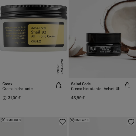
E
X
C
L
U
I
V
O
O
N
L
I
N
S
E
Cosrx
Salad Code
Crema hidratante
Crema hidratante - Velvet Ultra Rich
31,00 €
45,99 €
SIMILARES
SIMILARES