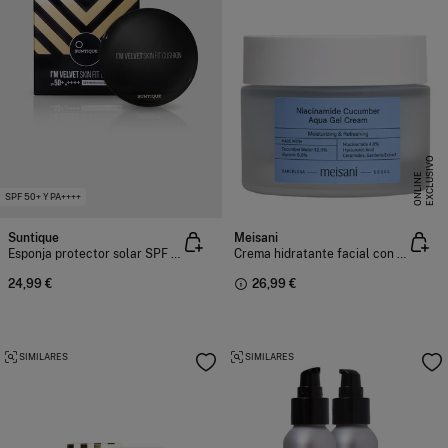
E
X
C
L
U
I
V
O
O
N
L
I
N
S
E
SPF 50+ Y PA++++
Suntique
Meisani
Esponja protector solar SPF 50+ y PA++++ I'm Velvet Skin Fit 12 gr
Crema hidratante facial con textura de gel
24,99 €
26,99 €
SIMILARES
SIMILARES