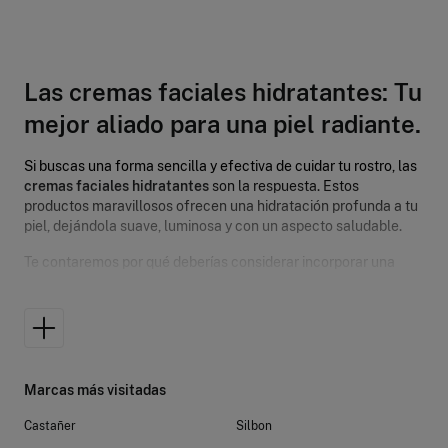
Las cremas faciales hidratantes: Tu
mejor aliado para una piel radiante.
Si buscas una forma sencilla y efectiva de cuidar tu rostro, las
cremas faciales hidratantes
son la respuesta. Estos
productos maravillosos ofrecen una hidratación profunda a tu
piel, dejándola suave, luminosa y con un aspecto saludable.
Te contaremos por qué deberías considerar incorporar una
crema hidratante para la cara
en tu rutina diaria y te
presentaremos algunas opciones destacadas. Prepárate para
deslumbrar con una piel radiante.
Hidratación intensa para tu piel
Marcas más visitadas
Nuestra piel está expuesta a diario a agresiones externas,
como la contaminación, el sol y el estrés, que pueden provocar
Castañer
Silbon
sequedad y deshidratación. Las cremas faciales hidratantes