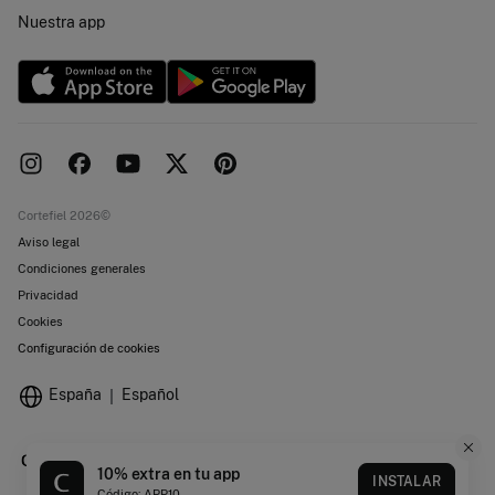
Concursos y sorteos
Trabaja con nosotros
Nuestra app
Localiza tu tienda
Nuevas tiendas
Objetivos desarrollo sostenibilidad
Cortefiel 2026©
Aviso legal
Condiciones generales
Privacidad
Cookies
Configuración de cookies
España
Español
10% extra en tu app
INSTALAR
Código: APP10