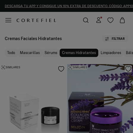
DESCARGA TU APP Y CONSIGUE UN 10% EXTRA DE DESCUENTO. CÓDIGO: APP10
Cremas Faciales Hidratantes
FILTRAR
Todo
Mascarillas
Sérums
Cremas Hidratantes
Limpiadores
Bál
SIMILARES
SIMILARES