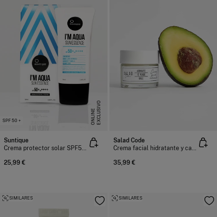
E
X
C
L
U
I
V
O
O
N
L
I
N
S
E
SPF 50 +
Suntique
Salad Code
Crema protector solar SPF50+ I'm Acqua Sun Essence 50 ml
Crema facial hidratante y calmante
25,99 €
35,99 €
SIMILARES
SIMILARES