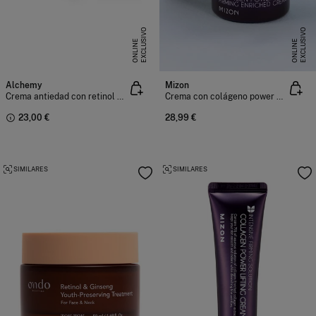
E
X
C
L
U
I
V
O
O
N
L
I
N
E
X
C
L
U
I
V
O
O
N
L
I
N
S
E
S
E
Alchemy
Mizon
Crema antiedad con retinol 50 ml
Crema con colágeno power firming
23,00 €
28,99 €
SIMILARES
SIMILARES