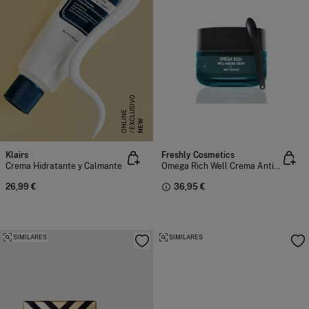
E
X
C
L
S
I
V
O
O
N
L
I
N
U
E
NEW
Klairs
Freshly Cosmetics
Crema Hidratante y Calmante
Omega Rich Well Crema Antiedad
26,99 €
36,95 €
SIMILARES
SIMILARES