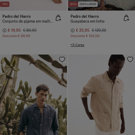
-78%
-80%
100% LINHO
Pedro del Hierro
Pedro del Hierro
Conjunto de pijama em malha e tecido
Guayabera em linho
€ 19,95
€ 89,90
€ 25,95
€ 129,00
Desconto
€ 69,95
Desconto
€ 103,05
+3 Cores