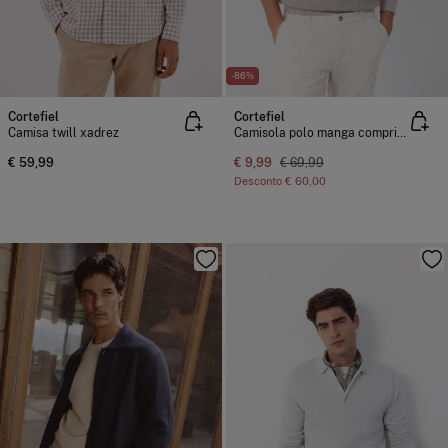
-86%
Cortefiel
Cortefiel
Camisa twill xadrez
Camisola polo manga comprida torçal
€ 59,99
€ 9,99
€ 69,99
Desconto
€ 60,00