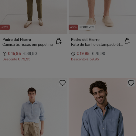
-82%
-75%
REPREVE®
Pedro del Hierro
Pedro del Hierro
Camisa às riscas em popelina
Fato de banho estampado étnico
€ 15,95
€ 89,90
€ 19,95
€ 79,90
Desconto
€ 73,95
Desconto
€ 59,95