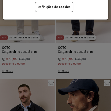
Definições de cookies
-79%
DISPONÍVEL BREVEMENTE
-79%
DISPONÍVEL BREVEMENTE
OOTO
OOTO
Calças chino casual slim
Calças chino casual slim
€ 15,95
€ 75,90
€ 15,95
€ 75,90
Desconto
€ 59,95
Desconto
€ 59,95
+3 Cores
+3 Cores