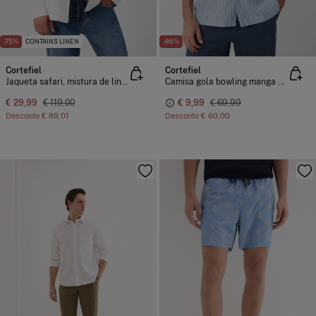
-75%
CONTAINS LINEN
-86%
Cortefiel
Cortefiel
Jaqueta safari, mistura de linho
Camisa gola bowling manga comprida
€ 29,99
€ 119,00
€ 9,99
€ 69,99
Desconto
€ 89,01
Desconto
€ 60,00