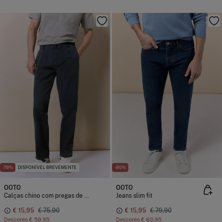
-79%
DISPONÍVEL BREVEMENTE
-80%
OOTO
OOTO
Calças chino com pregas de corte regular
Jeans slim fit
€ 15,95
€ 75,90
€ 15,95
€ 79,90
Desconto
€ 59,95
Desconto
€ 63,95