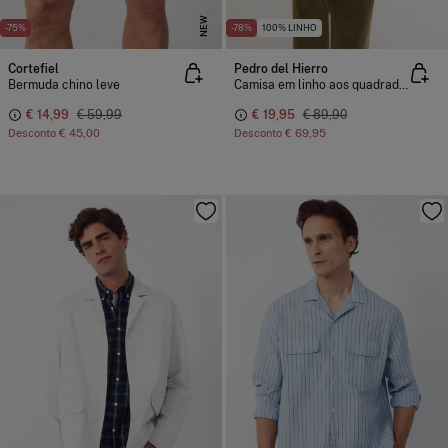
NEW
-75%
-78%
100% LINHO
Cortefiel
Pedro del Hierro
Bermuda chino leve
Camisa em linho aos quadrados
€ 14,99
€ 59,99
€ 19,95
€ 89,90
Desconto
€ 45,00
Desconto
€ 69,95