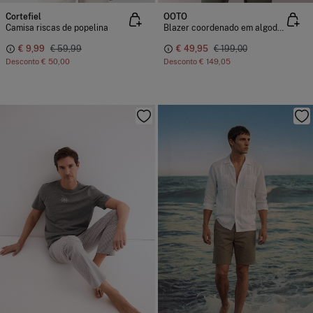
Cortefiel
OOTO
Camisa riscas de popelina
Blazer coordenado em algodão
€ 9,99
€ 59,99
€ 49,95
€ 199,00
Desconto
€ 50,00
Desconto
€ 149,05