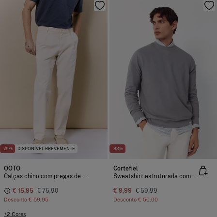
-79%
DISPONÍVEL BREVEMENTE
-83%
OOTO
Cortefiel
Calças chino com pregas de corte regular
Sweatshirt estruturada com gola caixa
€ 15,95
€ 75,90
€ 9,99
€ 59,99
Desconto
€ 59,95
Desconto
€ 50,00
+2 Cores