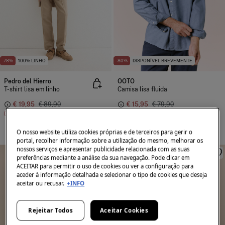
-78%
100% LINHO
-80%
DISPONÍVEL BREVEMENTE
Pedro del Hierro
OOTO
T-shirt lisa em linho
Camisa lisa fluida
€ 19,95
€ 89,90
€ 15,95
€ 79,90
Desconto
€ 69,95
Desconto
€ 63,95
+3 Cores
O nosso website utiliza cookies próprias e de terceiros para gerir o
portal, recolher informação sobre a utilização do mesmo, melhorar os
nossos serviços e apresentar publicidade relacionada com as suas
preferências mediante a análise da sua navegação. Pode clicar em
ACEITAR para permitir o uso de cookies ou ver a configuração para
aceder à informação detalhada e selecionar o tipo de cookies que deseja
aceitar ou recusar.
+INFO
Rejeitar Todos
Aceitar Cookies