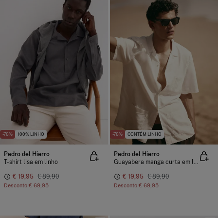
-78%
100% LINHO
-78%
CONTÉM LINHO
Pedro del Hierro
Pedro del Hierro
T-shirt lisa em linho
Guayabera manga curta em linho
€ 19,95
€ 89,90
€ 19,95
€ 89,90
Desconto
€ 69,95
Desconto
€ 69,95