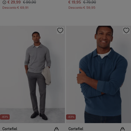
€ 29,99
€ 99,90
€ 19,95
€ 79,90
Desconto
€ 69,91
Desconto
€ 59,95
-83%
-83%
Cortefiel
Cortefiel