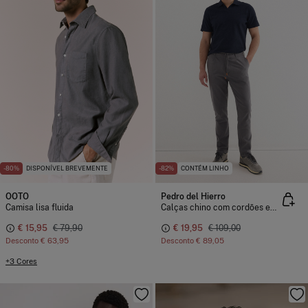
-80%
DISPONÍVEL BREVEMENTE
-82%
CONTÉM LINHO
OOTO
Pedro del Hierro
Camisa lisa fluida
Calças chino com cordões em algodão e linho
€ 15,95
€ 79,90
€ 19,95
€ 109,00
Desconto
€ 63,95
Desconto
€ 89,05
+3 Cores