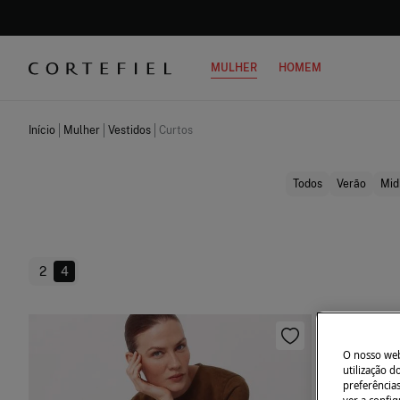
MULHER
HOMEM
Início
Mulher
Vestidos
Curtos
Todos
Verão
Mid
2
4
O nosso webs
utilização 
preferência