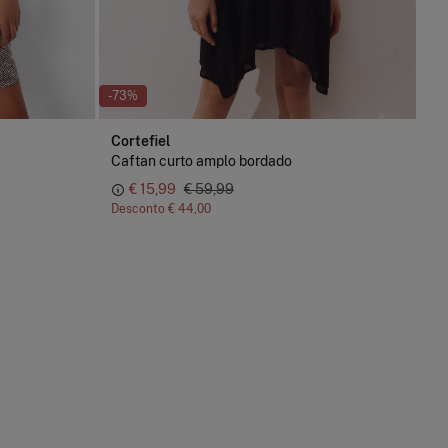
-73%
Cortefiel
Caftan curto amplo bordado
€ 15,99
€ 59,99
Desconto
€ 44,00