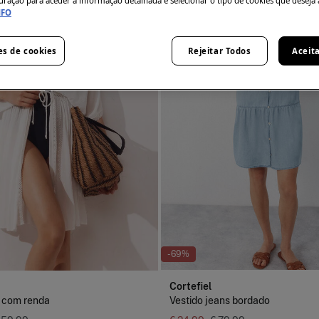
uração para aceder à informação detalhada e selecionar o tipo de cookies que deseja 
NFO
es de cookies
Rejeitar Todos
Aceit
-69%
Cortefiel
o com renda
Vestido jeans bordado