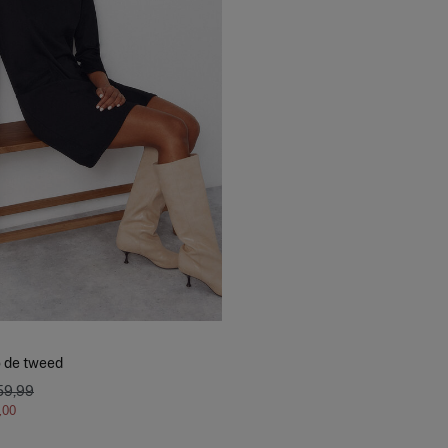
o de tweed
59,99
,00