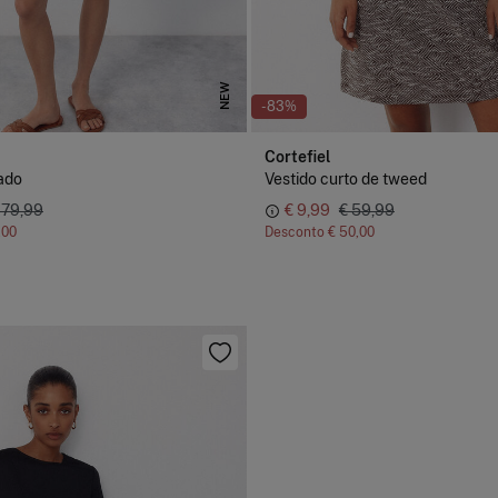
NEW
-83%
Cortefiel
ado
Vestido curto de tweed
 79,99
€ 9,99
€ 59,99
,00
Desconto
€ 50,00