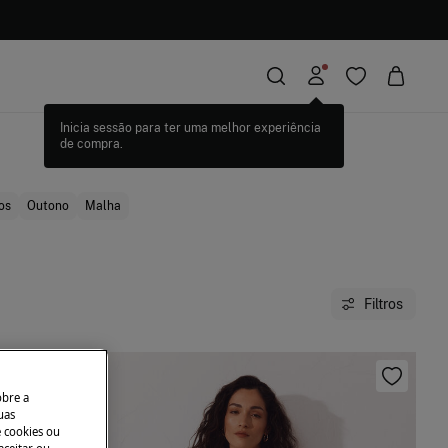
.
os
Outono
Malha
Filtros
obre a
uas
e cookies ou