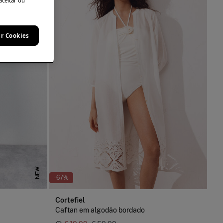
aceitar ou
ar Cookies
NEW
-67%
Cortefiel
Caftan em algodão bordado