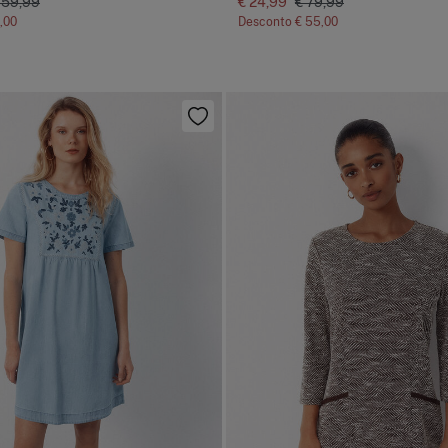
 59,99
€ 24,99
€ 79,99
,00
Desconto
€ 55,00