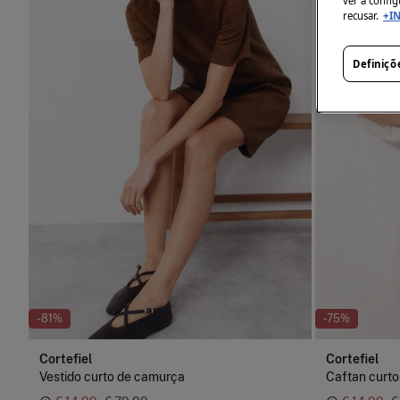
ver a config
recusar.
+I
Definiçõ
-81%
-75%
Cortefiel
Cortefiel
Vestido curto de camurça
Caftan curt