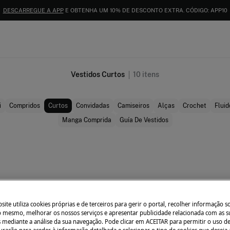
IDENTIFIQUE-SE COMO SÓCIO E APROVEITE TODAS AS VANTAGENS |
INICIAR SESIÓN
Vestidos Curtos
10
itens
i
Compridos
Curtos
Convidadas
Camiseiros
Alças
Crochet
Fluid
Manga Comprida
Guía De Vestidos
ite utiliza cookies próprias e de terceiros para gerir o portal, recolher informação s
do mesmo, melhorar os nossos serviços e apresentar publicidade relacionada com as s
s mediante a análise da sua navegação. Pode clicar em ACEITAR para permitir o uso d