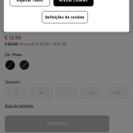
Rejeitar Todos
Aceitar Cookies
Cortefiel
Definições de cookies
Saia evasê com botões
4.4
(5)
€ 12,99
€ 59,99
Desconto
€ 47,00
78
Côr:
Preto
Tamanho:
S
M
L
XL
XXL
Guía de tamanho
ESGOTADO