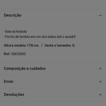
Descrição
-Saia achatada
-Fecho de botões em um dos lados até o quadril
Altura modelo: 178 cm. |
Veste o tamanho: S.
Ref.
5803200
Composição e cuidados
Composição
Envío
95%
poliéster
,
5%
elastano
¡GRÁTIS!
Entrega na loja
Devoluções
Cuidados
1- 2 dias úteis
Máxima temperatura de lavagem 30C. Processo suave
Tem
30 dias
para fazer a sua devolução através de qualquer dos
*Apenas disponivel para a loja: C.C.MADEIRA SHOPPING - Caminho de