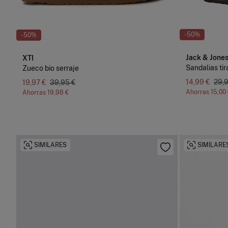
-50%
-50%
Jack & Jone
XTI
Sandalias tir
Zueco bio serraje
14,99 €
29,9
19,97 €
39,95 €
Ahorras
15,00
Ahorras
19,98 €
SIMILARES
SIMILARE