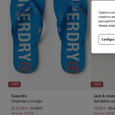
Usamos cook
nuestros se
para permiti
deseas acep
Configur
-50%
-50%
Superdry
Jack & Jone
Chanclas con logo
Sandalias se
12,49 €
24,99 €
19,99 €
39,
Ahorras
12,50 €
Ahorras
20,00