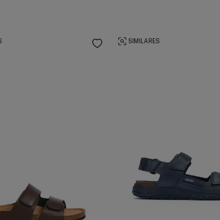
S
SIMILARES