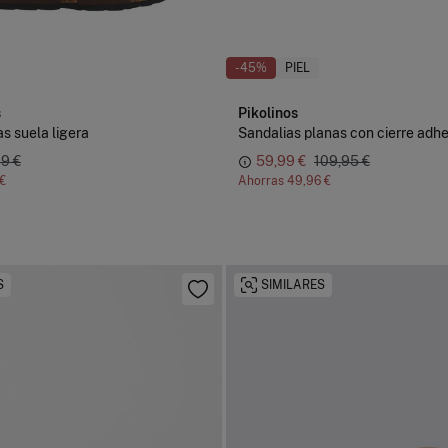
-45%
PIEL
s
Pikolinos
as suela ligera
Sandalias planas con cierre adh
9 €
59,99 €
109,95 €
 €
Ahorras
49,96 €
S
SIMILARES