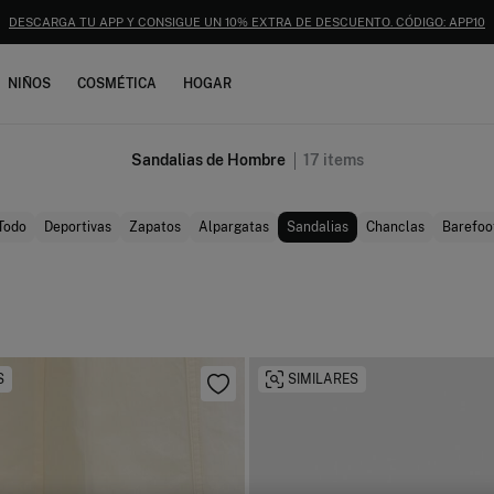
DESCARGA TU APP Y CONSIGUE UN 10% EXTRA DE DESCUENTO. CÓDIGO: APP10
NIÑOS
COSMÉTICA
HOGAR
Sandalias de Hombre
17
items
Todo
Deportivas
Zapatos
Alpargatas
Sandalias
Chanclas
Barefoo
S
SIMILARES