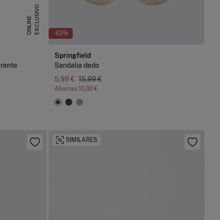
E
X
C
L
U
S
I
V
O
O
N
L
I
N
E
-63%
Springfield
erente
Sandalia dedo
5,99 €
15,99 €
Ahorras
10,00 €
SIMILARES