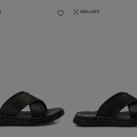
S
SIMILARES