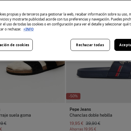
ies propias y de terceros para gestionar la web, recabar información sobre su uso, 
rvicios y mostrarte publicidad acorde con tus preferencias y navegación. Puedes pin
r el uso de todas las cookies o en configuración para ver el detalle y seleccionar qué 
tar o rechazar.
+INFO
ación de cookies
Rechazar todas
Acept
-50%
s
Pepe Jeans
rraje suela goma
Chanclas doble hebilla
99 €
19,95 €
39,90 €
 €
Ahorras
19,95 €