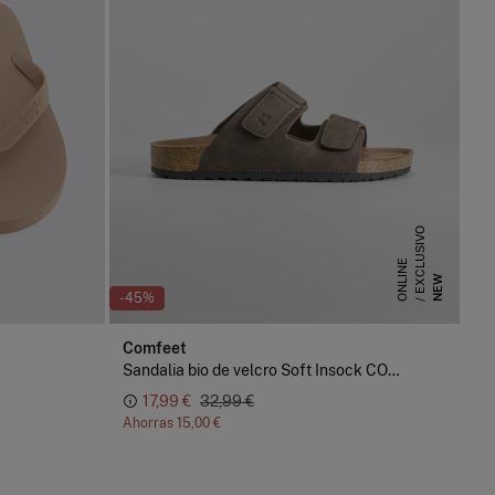
E
X
C
L
U
S
I
V
O
O
N
L
I
N
E
NEW
-45%
Comfeet
Sandalia bio de velcro Soft Insock COMFEET
17,99 €
32,99 €
Ahorras
15,00 €