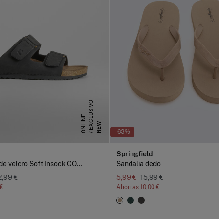
E
X
C
L
U
S
I
V
O
O
N
L
I
N
E
NEW
-63%
Springfield
Sandalia bio de velcro Soft Insock COMFEET
Sandalia dedo
2,99 €
5,99 €
15,99 €
 €
Ahorras
10,00 €