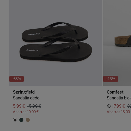
-63%
-45%
Springfield
Comfeet
Sandalia dedo
5,99 €
15,99 €
17,99 €
3
Ahorras
10,00 €
Ahorras
15,00