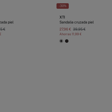
-30%
XTI
zada piel
Sandalia cruzada piel
5 €
27,96 €
39,95 €
€
Ahorras
11,99 €