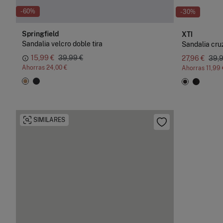
-60%
-30%
Springfield
XTI
Sandalia velcro doble tira
Sandalia cru
15,99 €
39,99 €
27,96 €
39,9
Ahorras
24,00 €
Ahorras
11,99 
SIMILARES