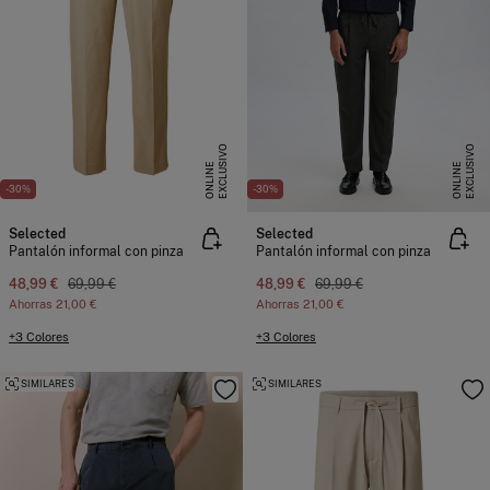
E
X
C
L
U
I
V
O
O
N
L
I
N
E
X
C
L
U
I
V
O
O
N
L
I
N
S
E
S
E
-30%
-30%
Selected
Selected
Pantalón informal con pinza
Pantalón informal con pinza
48,99 €
69,99 €
48,99 €
69,99 €
Ahorras
21,00 €
Ahorras
21,00 €
+3 Colores
+3 Colores
SIMILARES
SIMILARES