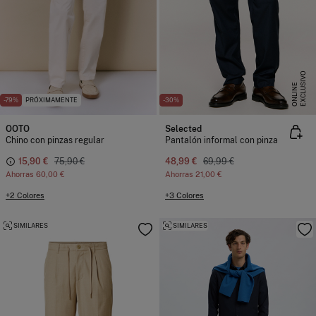
E
X
C
L
U
I
V
O
O
N
L
I
N
S
E
-79%
PRÓXIMAMENTE
-30%
OOTO
Selected
Chino con pinzas regular
Pantalón informal con pinza
15,90 €
75,90 €
48,99 €
69,99 €
Ahorras
60,00 €
Ahorras
21,00 €
+2 Colores
+3 Colores
SIMILARES
SIMILARES