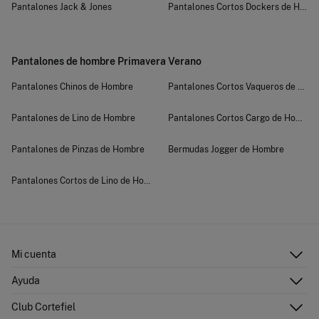
Pantalones Jack & Jones
Pantalones Cortos Dockers de Homb
Pantalones de hombre Primavera Verano
Pantalones Chinos de Hombre
Pantalones Cortos Vaqueros de Hom
Pantalones de Lino de Hombre
Pantalones Cortos Cargo de Hombre
Pantalones de Pinzas de Hombre
Bermudas Jogger de Hombre
Pantalones Cortos de Lino de Hombre
Mi cuenta
Iniciar sesión
Ayuda
Registrarme
Atención al cliente
Club Cortefiel
Direcciones de envío
Envíanos un email