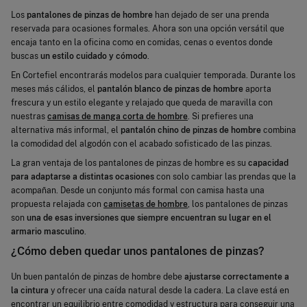
Los
pantalones de pinzas de hombre
han dejado de ser una prenda
reservada para ocasiones formales. Ahora son una opción versátil que
encaja tanto en la oficina como en comidas, cenas o eventos donde
buscas
un estilo cuidado y cómodo
.
En Cortefiel encontrarás modelos para cualquier temporada. Durante los
meses más cálidos, el
pantalón blanco de pinzas de hombre
aporta
frescura y un estilo elegante y relajado que queda de maravilla con
nuestras
camisas de manga corta de hombre
. Si prefieres una
alternativa más informal, el
pantalón chino de pinzas de hombre
combina
la comodidad del algodón con el acabado sofisticado de las pinzas.
La gran ventaja de los pantalones de pinzas de hombre es su
capacidad
para adaptarse a distintas ocasiones
con solo cambiar las prendas que la
acompañan. Desde un conjunto más formal con camisa hasta una
propuesta relajada con
camisetas de hombre
, los pantalones de pinzas
son
una de esas inversiones que siempre encuentran su lugar en el
armario masculino
.
¿Cómo deben quedar unos pantalones de pinzas?
Un buen pantalón de pinzas de hombre debe
ajustarse correctamente a
la cintura
y ofrecer una caída natural desde la cadera. La clave está en
encontrar un equilibrio entre comodidad y estructura para conseguir una