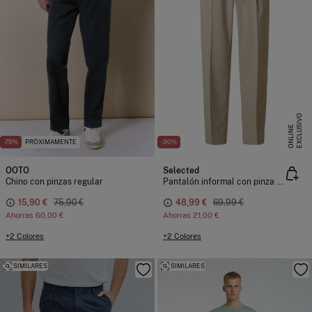
E
X
C
L
U
I
V
O
O
N
L
I
N
S
E
-79%
PRÓXIMAMENTE
-30%
OOTO
Selected
Chino con pinzas regular
Pantalón informal con pinza confeccionado con materiales reciclados
15,90 €
75,90 €
48,99 €
69,99 €
Ahorras
60,00 €
Ahorras
21,00 €
+2 Colores
+2 Colores
SIMILARES
SIMILARES