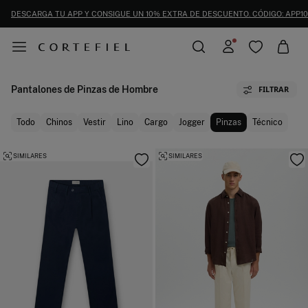
DESCARGA TU APP Y CONSIGUE UN 10% EXTRA DE DESCUENTO. CÓDIGO: APP10
Pantalones de Pinzas de Hombre
FILTRAR
Todo
Chinos
Vestir
Lino
Cargo
Jogger
Pinzas
Técnico
SIMILARES
SIMILARES