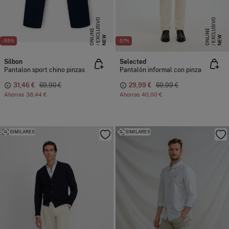
E
X
C
L
S
I
V
O
O
N
L
I
N
E
X
C
L
S
I
V
O
O
N
L
I
N
U
E
U
E
NEW
NEW
-55%
-57%
Silbon
Selected
Pantalon sport chino pinzas
Pantalón informal con pinza
31,46 €
69,90 €
29,99 €
69,99 €
Ahorras
38,44 €
Ahorras
40,00 €
SIMILARES
SIMILARES