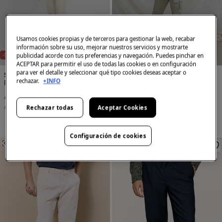
E
X
C
L
U
I
V
O
O
N
L
I
N
Usamos cookies propias y de terceros para gestionar la web, recabar
S
E
información sobre su uso, mejorar nuestros servicios y mostrarte
publicidad acorde con tus preferencias y navegación. Puedes pinchar en
-31%
-50%
ACEPTAR para permitir el uso de todas las cookies o en configuración
para ver el detalle y seleccionar qué tipo cookies deseas aceptar o
Silbon
Celopman
rechazar.
+INFO
Pantalón chino casual pinzas
Pantalón slim cargo con pinzas
47,99 €
69,90 €
19,99 €
39,99 €
Rechazar todas
Aceptar Cookies
Ahorras
21,91 €
Ahorras
20,00 €
Configuración de cookies
SIMILARES
SIMILARES