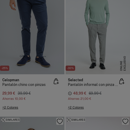
E
X
C
L
U
I
V
O
O
N
L
I
N
S
E
-25%
-30%
Celopman
Selected
Pantalón chino con pinzas
Pantalón informal con pinza confeccionado con materiales reciclados
29,99 €
39,99 €
48,99 €
69,99 €
Ahorras
10,00 €
Ahorras
21,00 €
+2 Colores
+2 Colores
SIMILARES
SIMILARES