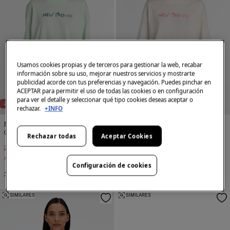
Usamos cookies propias y de terceros para gestionar la web, recabar
información sobre su uso, mejorar nuestros servicios y mostrarte
publicidad acorde con tus preferencias y navegación. Puedes pinchar en
ACEPTAR para permitir el uso de todas las cookies o en configuración
para ver el detalle y seleccionar qué tipo cookies deseas aceptar o
-20%
-20%
rechazar.
+INFO
New Balance
New Balance
Camiseta de manga corta
Camiseta de manga corta
Rechazar todas
Aceptar Cookies
28,00 €
35,00 €
28,00 €
35,00 €
Ahorras
7,00 €
Ahorras
7,00 €
Configuración de cookies
+2 Colores
+2 Colores
SIMILARES
SIMILARES