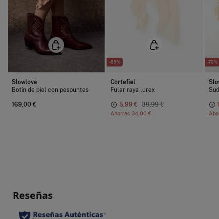
-85%
-70%
Slowlove
Cortefiel
Slo
Botín de piel con pespuntes
Fular raya lurex
Sud
169,00 €
5,99 €
39,99 €
Ahorras
34,00 €
Aho