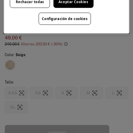
Rechazar todas
Aceptar Cookies
TFP by Tamara Falcó
Chaqueta de rayas
Configuración de cookies
4.5
(4)
49,00 €
249,00 €
Ahorras
200,00 €
80
Color:
Beige
Talla:
XXS
XS
S
M
L
XL