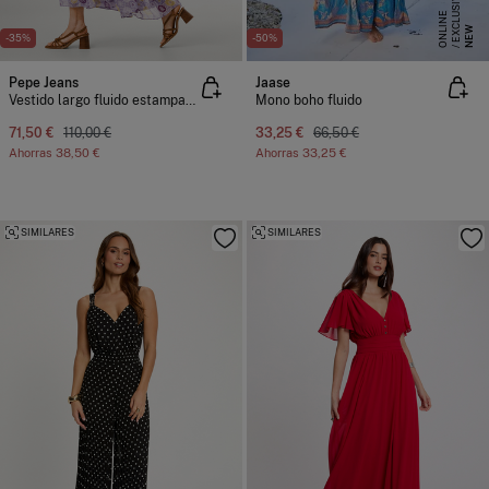
E
X
C
L
S
I
V
O
O
N
L
I
N
U
E
NEW
-35%
-50%
Pepe Jeans
Jaase
Vestido largo fluido estampado sin mangas.
Mono boho fluido
71,50 €
110,00 €
33,25 €
66,50 €
Ahorras
38,50 €
Ahorras
33,25 €
SIMILARES
SIMILARES