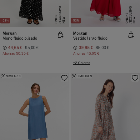
E
X
C
L
S
I
V
O
O
N
L
I
N
E
X
C
L
S
I
V
O
O
N
L
I
N
U
E
U
E
NEW
NEW
-53%
-53%
Morgan
Morgan
Mono fluido plisado
Vestido largo fluido
44,65 €
95,00 €
39,95 €
85,00 €
Ahorras
50,35 €
Ahorras
45,05 €
+2 Colores
SIMILARES
SIMILARES