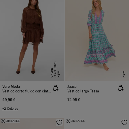
E
X
C
L
S
I
V
O
O
N
L
I
N
U
E
NEW
NEW
Vero Moda
Jaase
Vestido corto fluido con cintura drapeada
Vestido largo Tessa
49,99 €
74,95 €
+2 Colores
SIMILARES
SIMILARES