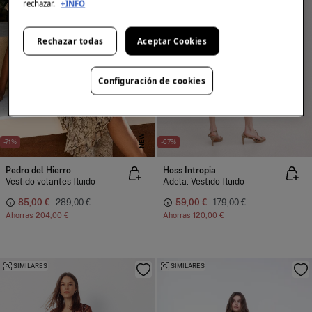
rechazar.
+INFO
Rechazar todas
Aceptar Cookies
Configuración de cookies
NEW
-71%
-67%
Pedro del Hierro
Hoss Intropia
Vestido volantes fluido
Adela. Vestido fluido
85,00 €
289,00 €
59,00 €
179,00 €
Ahorras
204,00 €
Ahorras
120,00 €
SIMILARES
SIMILARES