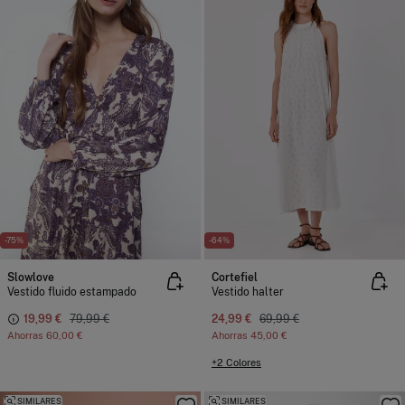
-75%
-64%
Slowlove
Cortefiel
Vestido fluido estampado
Vestido halter
19,99 €
79,99 €
24,99 €
69,99 €
Ahorras
60,00 €
Ahorras
45,00 €
+2 Colores
SIMILARES
SIMILARES