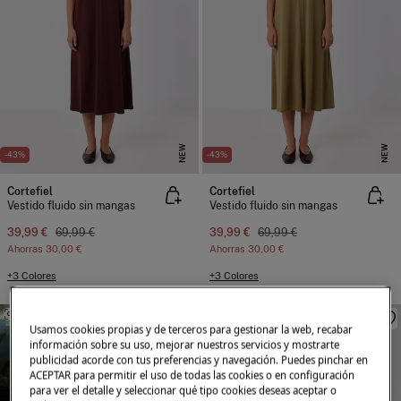
NEW
NEW
-43%
-43%
Cortefiel
Cortefiel
Vestido fluido sin mangas
Vestido fluido sin mangas
39,99 €
69,99 €
39,99 €
69,99 €
Ahorras
30,00 €
Ahorras
30,00 €
+3 Colores
+3 Colores
SIMILARES
SIMILARES
Usamos cookies propias y de terceros para gestionar la web, recabar
información sobre su uso, mejorar nuestros servicios y mostrarte
publicidad acorde con tus preferencias y navegación. Puedes pinchar en
ACEPTAR para permitir el uso de todas las cookies o en configuración
para ver el detalle y seleccionar qué tipo cookies deseas aceptar o