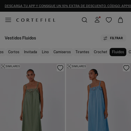
DESCARGA TU APP Y CONSIGUE UN 10% EXTRA DE DESCUENTO. CÓDIGO: APP10
Vestidos Fluidos
FILTRAR
os
Cortos
Invitada
Lino
Camiseros
Tirantes
Crochet
Fluidos
C
SIMILARES
SIMILARES