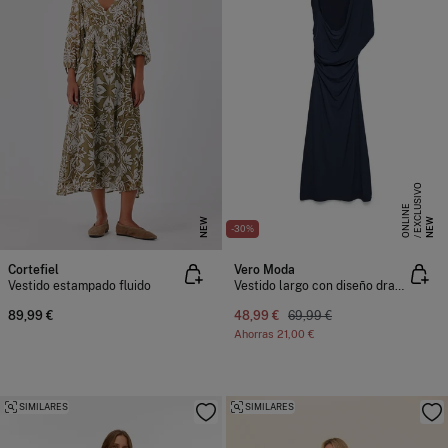
E
X
C
L
S
I
V
O
O
N
L
I
N
U
E
NEW
NEW
-30%
Cortefiel
Vero Moda
Vestido estampado fluido
Vestido largo con diseño drapeado
89,99 €
48,99 €
69,99 €
Ahorras
21,00 €
SIMILARES
SIMILARES