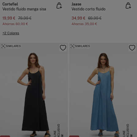
Cortefiel
Jaase
Vestido fluido manga sisa
Vestido corto fluido
19,99 €
79,99 €
34,99 €
69,99 €
Ahorras
60,00 €
Ahorras
35,00 €
+2 Colores
SIMILARES
SIMILARES
E
X
C
L
S
I
V
O
O
N
L
I
N
E
X
C
L
S
I
V
O
O
N
L
I
N
U
E
U
E