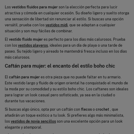
Los
vestidos fluidos para mujer
son la elección perfecta para lucir
atractiva y cómoda en cualquier ocasión. Su diseño ligero y suelto otorga
una sensación de libertad sin renunciar al estilo. Si buscas una opción
versátil, prueba con los
vestidos midi
, que se adaptan a cualquier
situación y son muy fáciles de combinar.
El
vestido fluido mujer
es perfecto para los días más calurosos. Prueba
con los
vestidos playeros
, ideales para un día de playa o una tarde de
paseo. Su tejido ligero y aireado te mantendrá fresca incluso en los días
más calurosos.
Caftán para mujer: el encanto del estilo boho chic
El
caftán para mujer
es otra pieza que no puede faltar en tu armario.
Este vestido largo y fluido de origen oriental ha conquistado el mundo de
la moda por su comodidad y su estilo boho chic. Los caftanes son ideales
para lograr un look casual pero sofisticado, ya sea en la ciudad o
durante tus vacaciones.
Si buscas algo único, opta por un caftán con
flecos
o
crochet
, que
añadirán un toque exótico a tu look. Si prefieres algo más minimalista,
los
vestidos de novia sencillos
son una excelente opción para un look
elegante y atemporal.