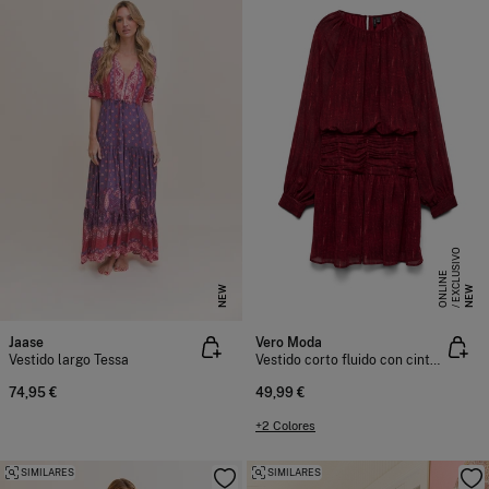
E
X
C
L
S
I
V
O
O
N
L
I
N
U
E
NEW
NEW
Jaase
Vero Moda
Vestido largo Tessa
Vestido corto fluido con cintura drapeada
74,95 €
49,99 €
+2 Colores
SIMILARES
SIMILARES