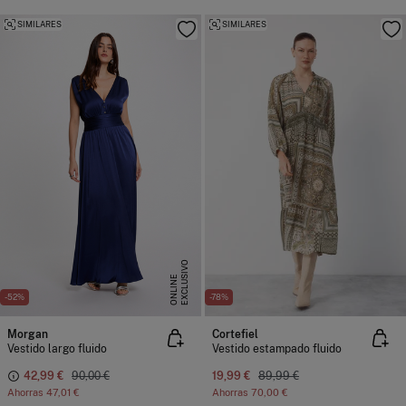
SIMILARES
SIMILARES
E
X
C
L
U
I
V
O
O
N
L
I
N
S
E
-52%
-78%
Morgan
Cortefiel
Vestido largo fluido
Vestido estampado fluido
42,99 €
90,00 €
19,99 €
89,99 €
Ahorras
47,01 €
Ahorras
70,00 €