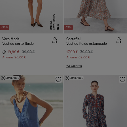
E
X
C
L
S
I
V
O
O
N
L
I
N
U
E
NEW
-50%
-78%
Vero Moda
Cortefiel
Vestido corto fluido
Vestido fluido estampado
19,99 €
39,99 €
17,99 €
79,99 €
Ahorras
20,00 €
Ahorras
62,00 €
+3 Colores
SIMILARES
SIMILARES