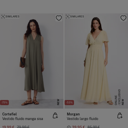
SIMILARES
SIMILARES
E
X
C
L
S
I
V
O
O
N
L
I
N
U
E
NEW
NEW
-75%
-53%
Cortefiel
Morgan
Vestido fluido manga sisa
Vestido largo fluido
19,99 €
79,99 €
39,95 €
85,00 €