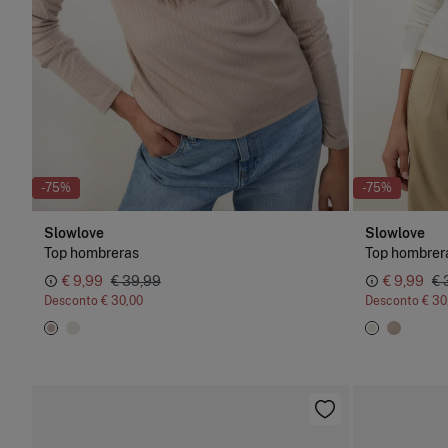
-75%
-75%
Slowlove
Slowlove
Top hombreras
Top hombrer
€ 9,99
€ 39,99
€ 9,99
€ 
Desconto
€ 30,00
Desconto
€ 30