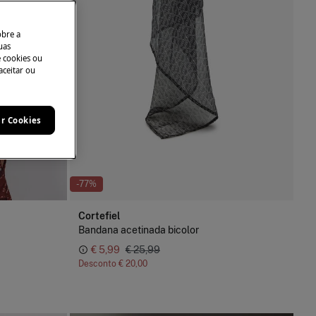
obre a
uas
e cookies ou
aceitar ou
ar Cookies
-77%
Cortefiel
Bandana acetinada bicolor
€ 5,99
€ 25,99
Desconto
€ 20,00