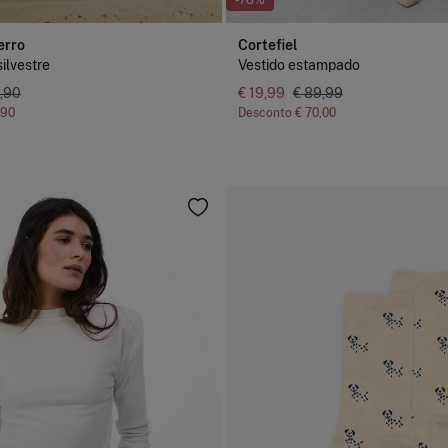
-78%
erro
Cortefiel
ilvestre
Vestido estampado
,90
€ 19,99
€ 89,99
,90
Desconto
€ 70,00