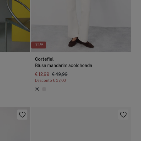
-74%
Cortefiel
Blusa mandarim acolchoada
€ 12,99
€ 49,99
Desconto
€ 37,00