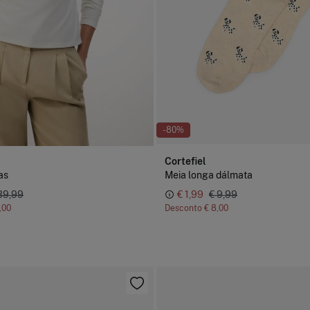
-80%
Cortefiel
as
Meia longa dálmata
39,99
€ 1,99
€ 9,99
,00
Desconto
€ 8,00