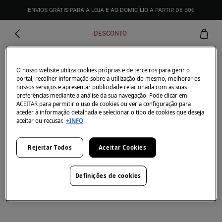
ENVIOS GRÁTIS PARA A LOJA E AO DOMICÍLIO A PARTIR DE 50€
DESCONTO
O nosso website utiliza cookies próprias e de terceiros para gerir o
portal, recolher informação sobre a utilização do mesmo, melhorar os
nossos serviços e apresentar publicidade relacionada com as suas
preferências mediante a análise da sua navegação. Pode clicar em
ACEITAR para permitir o uso de cookies ou ver a configuração para
aceder à informação detalhada e selecionar o tipo de cookies que deseja
aceitar ou recusar.
+INFO
Rejeitar Todos
Aceitar Cookies
Definições de cookies