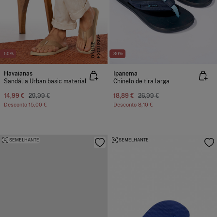
E
X
C
L
U
I
V
E
O
N
L
I
N
S
E
-50%
-30%
Havaianas
Ipanema
Sandália Urban basic material
Chinelo de tira larga
14,99 €
29,99 €
18,89 €
26,99 €
Desconto
15,00 €
Desconto
8,10 €
SEMELHANTE
SEMELHANTE