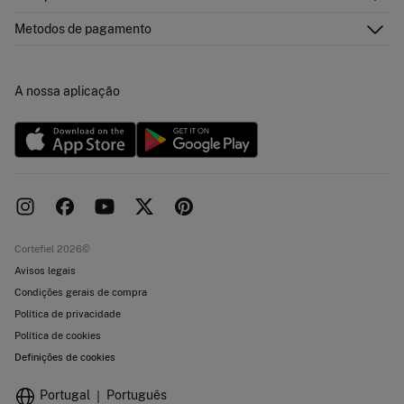
Cartão Presente Online
Junte-se
Envíos
Quem somos?
Cartão de pagamento
Metodos de pagamento
Trocas, devoluções e desistência
Franchising
Promoções atuais em vigor
Imprensa
Concursos e sorteios
Trabalha connosco
A nossa aplicação
Livro de Reclamações online
Lojas
Cortefiel 2026©
Avisos legais
Condições gerais de compra
Política de privacidade
Política de cookies
Definições de cookies
Portugal
Português