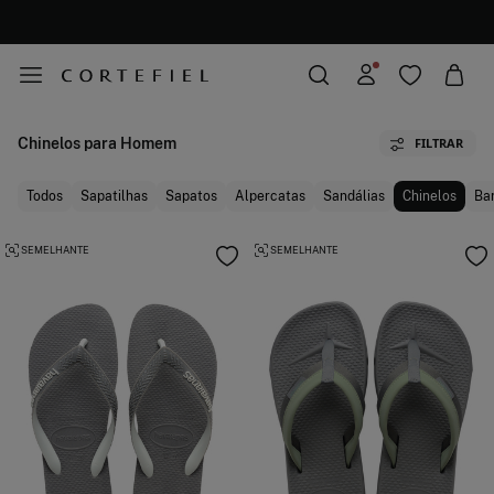
ENVIOS GRÁTIS PARA A LOJA E AO DOMICÍLIO A PARTIR DE 50€
Chinelos para Homem
FILTRAR
Todos
Sapatilhas
Sapatos
Alpercatas
Sandálias
Chinelos
Ba
SEMELHANTE
SEMELHANTE