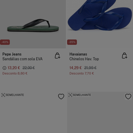
-40%
-35%
Pepe Jeans
Havaianas
Sandálias com sola EVA
Chinelos Hav. Top
13,20 €
22,00 €
14,29 €
21,99 €
Desconto
8,80 €
Desconto
7,70 €
SEMELHANTE
SEMELHANTE