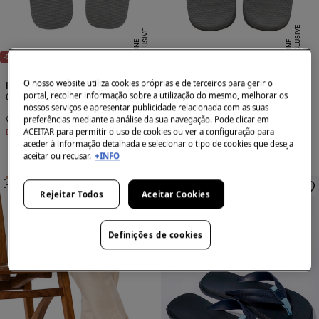
E
X
C
L
S
I
V
E
O
N
L
I
N
E
X
C
L
U
I
V
E
O
N
L
I
N
S
E
U
E
NEW
-52%
-41%
O nosso website utiliza cookies próprias e de terceiros para gerir o
Havaianas
Havaianas
portal, recolher informação sobre a utilização do mesmo, melhorar os
Chinelos Top mix
Chinelos Track Plus
nossos serviços e apresentar publicidade relacionada com as suas
11,99 €
24,99 €
19,99 €
33,99 €
preferências mediante a análise da sua navegação. Pode clicar em
ACEITAR para permitir o uso de cookies ou ver a configuração para
Desconto
13,00 €
Desconto
14,00 €
aceder à informação detalhada e selecionar o tipo de cookies que deseja
aceitar ou recusar.
+INFO
SEMELHANTE
SEMELHANTE
Rejeitar Todos
Aceitar Cookies
Definições de cookies