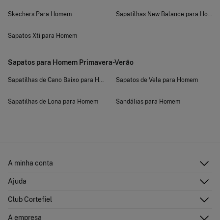
Skechers Para Homem
Sapatilhas New Balance para Home
Sapatos Xti para Homem
Sapatos para Homem Primavera-Verão
Sapatilhas de Cano Baixo para Homem
Sapatos de Vela para Homem
Sapatilhas de Lona para Homem
Sandálias para Homem
A minha conta
Iniciar sessão
Ajuda
Registar-me
Atenção ao cliente
Club Cortefiel
Direções de envio
Envie-nos um e-mail
Historial de pedidos
Descubra
A empresa
Perguntas frequentes