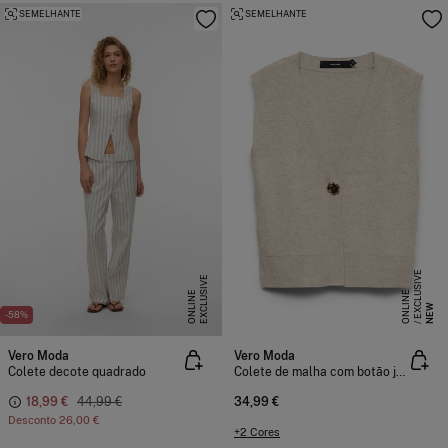
SEMELHANTE
SEMELHANTE
E
X
C
L
S
I
V
E
O
N
L
I
N
E
X
C
L
U
I
V
E
O
N
L
I
N
S
E
U
E
NEW
-58%
Vero Moda
Vero Moda
Colete decote quadrado
Colete de malha com botão joia
18,99 €
44,99 €
34,99 €
Desconto
26,00 €
+2 Cores