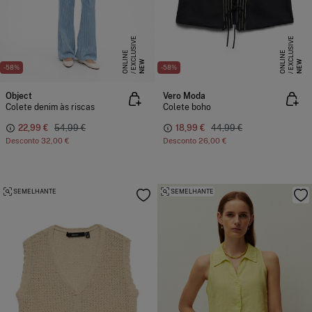
E
X
C
L
S
I
V
E
O
N
L
I
N
E
X
C
L
S
I
V
E
O
N
L
I
N
U
E
U
E
NEW
NEW
-58%
-58%
Object
Vero Moda
Colete denim às riscas
Colete boho
22,99 €
54,99 €
18,99 €
44,99 €
Desconto
32,00 €
Desconto
26,00 €
SEMELHANTE
SEMELHANTE