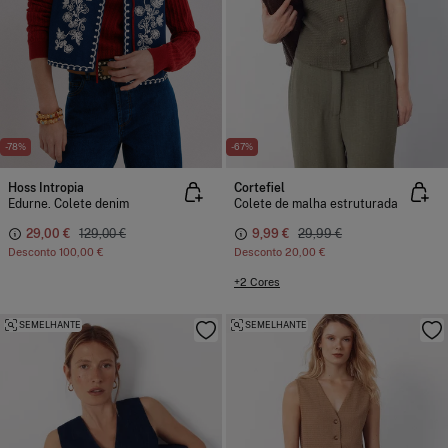
-78%
-67%
Hoss Intropia
Cortefiel
Edurne. Colete denim
Colete de malha estruturada
29,00 €
129,00 €
9,99 €
29,99 €
Desconto
100,00 €
Desconto
20,00 €
+2 Cores
SEMELHANTE
SEMELHANTE