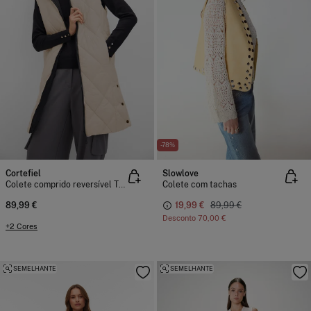
-78%
Cortefiel
Slowlove
Colete comprido reversível THERMOLITE®
Colete com tachas
89,99 €
19,99 €
89,99 €
Desconto
70,00 €
+2 Cores
SEMELHANTE
SEMELHANTE