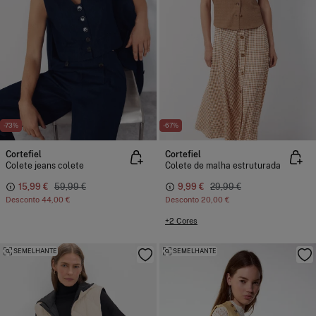
-73%
-67%
Cortefiel
Cortefiel
Colete jeans colete
Colete de malha estruturada
15,99 €
59,99 €
9,99 €
29,99 €
Desconto
44,00 €
Desconto
20,00 €
+2 Cores
SEMELHANTE
SEMELHANTE