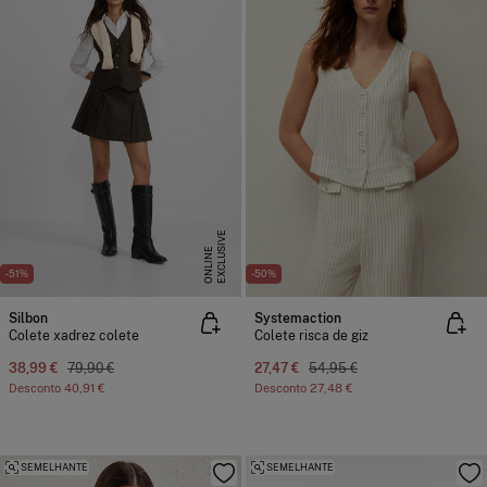
E
X
C
L
U
I
V
E
O
N
L
I
N
S
E
-51%
-50%
Silbon
Systemaction
Colete xadrez colete
Colete risca de giz
38,99 €
79,90 €
27,47 €
54,95 €
Desconto
40,91 €
Desconto
27,48 €
SEMELHANTE
SEMELHANTE