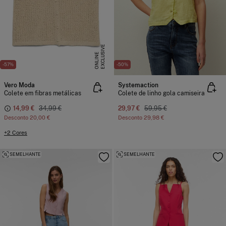
E
X
C
L
U
I
V
E
O
N
L
I
N
S
E
-57%
-50%
Vero Moda
Systemaction
Colete em fibras metálicas
Colete de linho gola camiseira
14,99 €
34,99 €
29,97 €
59,95 €
Desconto
20,00 €
Desconto
29,98 €
+2 Cores
SEMELHANTE
SEMELHANTE