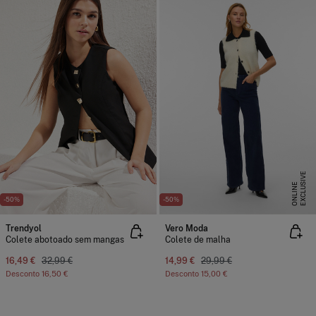
E
X
C
L
U
I
V
E
O
N
L
I
N
S
E
-50%
-50%
Trendyol
Vero Moda
Colete abotoado sem mangas
Colete de malha
16,49 €
32,99 €
14,99 €
29,99 €
Desconto
16,50 €
Desconto
15,00 €