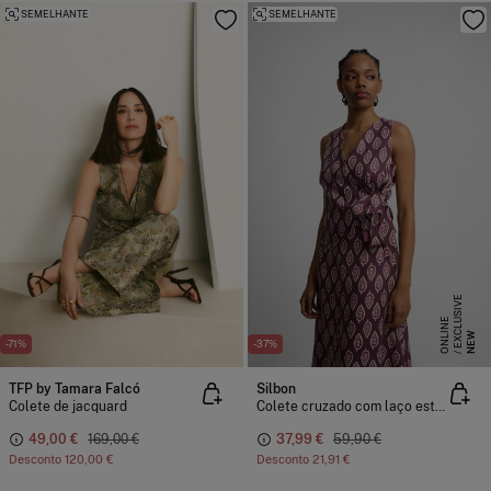
SEMELHANTE
SEMELHANTE
E
X
C
L
S
I
V
E
O
N
L
I
N
U
E
NEW
-71%
-37%
TFP by Tamara Falcó
Silbon
Colete de jacquard
Colete cruzado com laço estampado
49,00 €
169,00 €
37,99 €
59,90 €
Desconto
120,00 €
Desconto
21,91 €