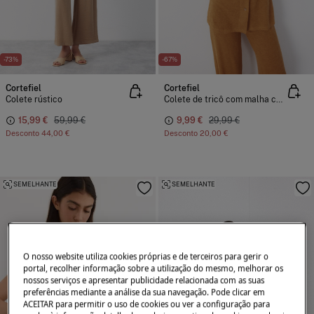
-73%
-67%
Cortefiel
Cortefiel
Colete rústico
Colete de tricô com malha colete
15,99 €
59,99 €
9,99 €
29,99 €
Desconto
44,00 €
Desconto
20,00 €
SEMELHANTE
SEMELHANTE
O nosso website utiliza cookies próprias e de terceiros para gerir o
portal, recolher informação sobre a utilização do mesmo, melhorar os
nossos serviços e apresentar publicidade relacionada com as suas
preferências mediante a análise da sua navegação. Pode clicar em
ACEITAR para permitir o uso de cookies ou ver a configuração para