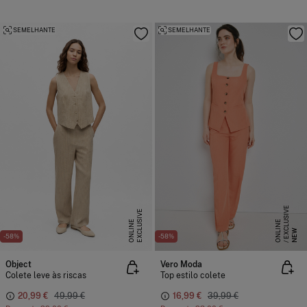
SEMELHANTE
SEMELHANTE
E
X
C
L
S
I
V
E
O
N
L
I
N
E
X
C
L
U
I
V
E
O
N
L
I
N
S
E
U
E
NEW
-58%
-58%
Object
Vero Moda
Colete leve às riscas
Top estilo colete
20,99 €
49,99 €
16,99 €
39,99 €