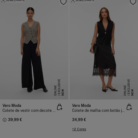
SEMELHANTE
SEMELHANTE
E
X
C
L
S
I
V
E
O
N
L
I
N
E
X
C
L
S
I
V
E
O
N
L
I
N
U
E
U
E
NEW
NEW
Vero Moda
Vero Moda
Colete de vestir com decote em bico
Colete de malha com botão joia
39,99 €
34,99 €
+2 Cores