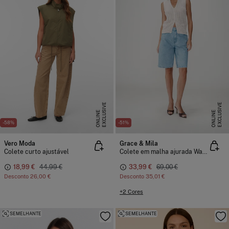
E
X
C
L
U
I
V
E
O
N
L
I
N
E
X
C
L
U
I
V
E
O
N
L
I
N
S
E
S
E
-58%
-51%
Vero Moda
Grace & Mila
Colete curto ajustável
Colete em malha ajurada Wayne
18,99 €
44,99 €
33,99 €
69,00 €
Desconto
26,00 €
Desconto
35,01 €
+2 Cores
SEMELHANTE
SEMELHANTE