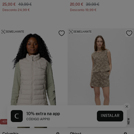
25,00 €
49,99 €
20,00 €
39,99 €
Desconto
24,99 €
Desconto
19,99 €
SEMELHANTE
SEMELHANTE
E
X
C
L
S
I
V
E
O
N
L
I
N
10% extra na app
INSTALAR
U
E
CÓDIGO APP10
NEW
-40%
-55%