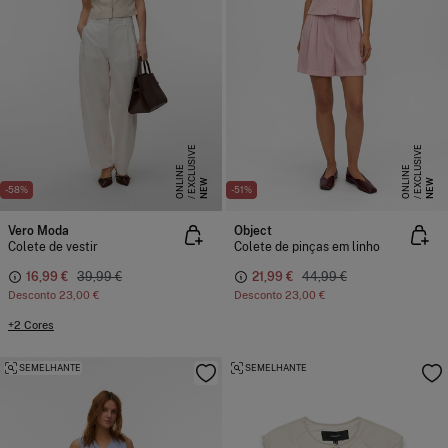
E
X
C
L
S
I
V
E
O
N
L
I
N
E
X
C
L
S
I
V
E
O
N
L
I
N
U
E
U
E
NEW
NEW
-58%
-51%
Vero Moda
Object
Colete de vestir
Colete de pinças em linho
16,99 €
39,99 €
21,99 €
44,99 €
Desconto
23,00 €
Desconto
23,00 €
+2 Cores
SEMELHANTE
SEMELHANTE