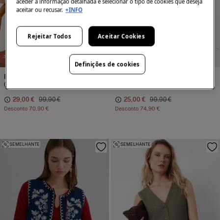
aceder à informação detalhada e selecionar o tipo de cookies que deseja
aceitar ou recusar.
+INFO
Rejeitar Todos
Aceitar Cookies
-71%
100% LINHO
-75%
Definições de cookies
Pedro del Hierro
Pedro del Hierro
Colete de linho com cinto
Colete bordado multicolor
29,00 €
99,90 €
25,00 €
99,90 €
Desconto
70,90 €
Desconto
74,90 €
SEMELHANTE
SEMELHANTE