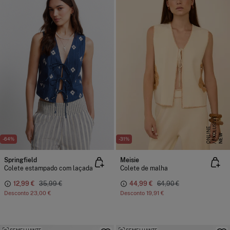
E
X
C
L
S
I
V
E
O
N
L
I
N
U
E
NEW
-64%
-31%
Springfield
Meisie
Colete estampado com laçada
Colete de malha
12,99 €
35,99 €
44,99 €
64,90 €
Desconto
23,00 €
Desconto
19,91 €