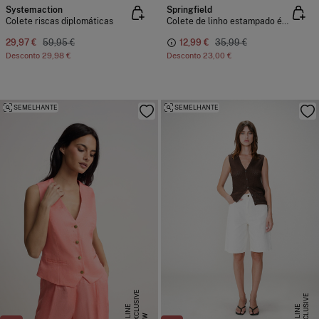
Systemaction
Springfield
Colete riscas diplomáticas
Colete de linho estampado étnico
29,97 €
59,95 €
12,99 €
35,99 €
Desconto
29,98 €
Desconto
23,00 €
SEMELHANTE
SEMELHANTE
E
X
C
L
S
I
V
E
O
N
L
I
N
E
X
C
L
U
I
V
E
O
N
L
I
N
U
E
S
E