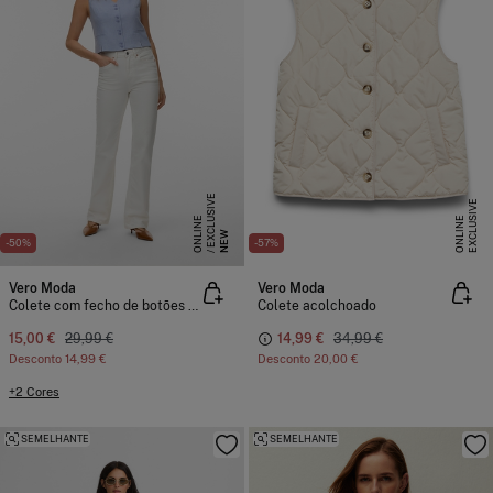
E
X
C
L
S
I
V
E
O
N
L
I
N
E
X
C
L
U
I
V
E
O
N
L
I
N
U
E
S
E
NEW
-50%
-57%
Vero Moda
Vero Moda
Colete com fecho de botões e abertura frontal
Colete acolchoado
15,00 €
29,99 €
14,99 €
34,99 €
Desconto
14,99 €
Desconto
20,00 €
+2 Cores
SEMELHANTE
SEMELHANTE