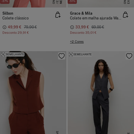
NEW
-37%
-51%
Silbon
Grace & Mila
Colete clássico
Colete em malha ajurada Wayne
49,99 €
79,90 €
33,99 €
69,00 €
Desconto
29,91 €
Desconto
35,01 €
+2 Cores
SEMELHANTE
SEMELHANTE