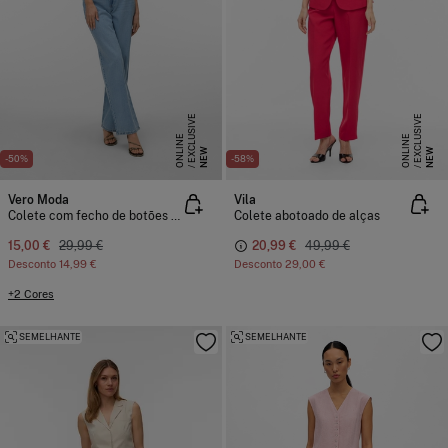
E
X
C
L
S
I
V
E
O
N
L
I
N
E
X
C
L
S
I
V
E
O
N
L
I
N
U
E
U
E
NEW
NEW
-50%
-58%
Vero Moda
Vila
Colete com fecho de botões e abertura frontal
Colete abotoado de alças
15,00 €
29,99 €
20,99 €
49,99 €
Desconto
14,99 €
Desconto
29,00 €
+2 Cores
SEMELHANTE
SEMELHANTE