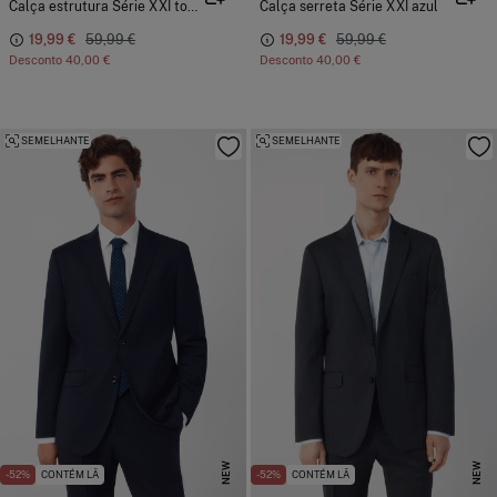
Calça estrutura Série XXI topo
Calça serreta Série XXI azul
19,99 €
59,99 €
19,99 €
59,99 €
Desconto
40,00 €
Desconto
40,00 €
SEMELHANTE
SEMELHANTE
NEW
NEW
-52%
CONTÉM LÃ
-52%
CONTÉM LÃ