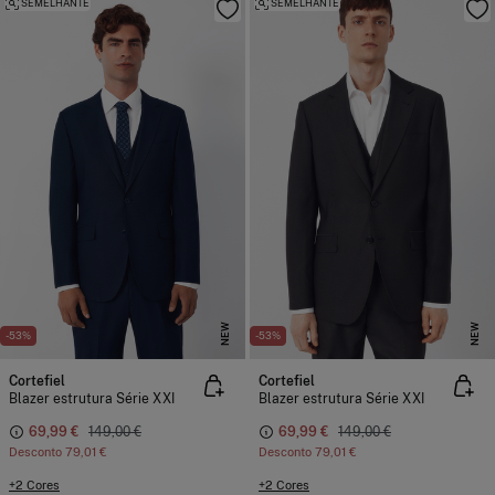
SEMELHANTE
SEMELHANTE
NEW
NEW
-53%
-53%
Cortefiel
Cortefiel
Blazer estrutura Série XXI
Blazer estrutura Série XXI
69,99 €
149,00 €
69,99 €
149,00 €
Desconto
79,01 €
Desconto
79,01 €
+2 Cores
+2 Cores