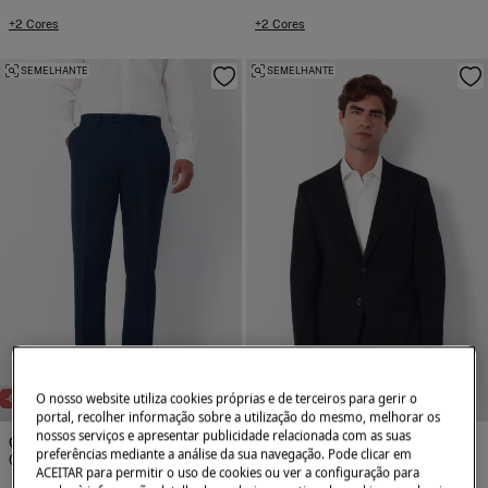
+2 Cores
+2 Cores
SEMELHANTE
SEMELHANTE
NEW
NEW
O nosso website utiliza cookies próprias e de terceiros para gerir o
-67%
-60%
portal, recolher informação sobre a utilização do mesmo, melhorar os
nossos serviços e apresentar publicidade relacionada com as suas
Cortefiel
Cortefiel
preferências mediante a análise da sua navegação. Pode clicar em
Calça com estrutura Série XXI azulão
Blazer com estrutura Série XXI preto
ACEITAR para permitir o uso de cookies ou ver a configuração para