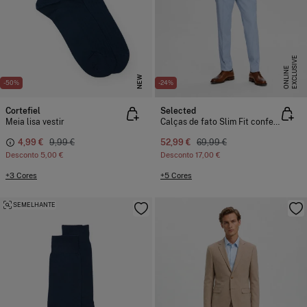
E
X
C
L
U
I
V
E
O
N
L
I
N
S
E
NEW
-50%
-24%
Cortefiel
Selected
Meia lisa vestir
Calças de fato Slim Fit confecionadas com materiais reciclados.
4,99 €
9,99 €
52,99 €
69,99 €
Desconto
5,00 €
Desconto
17,00 €
+3 Cores
+5 Cores
SEMELHANTE