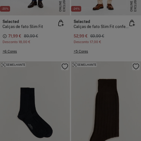
E
X
C
L
U
I
V
E
O
N
L
I
N
E
X
C
L
U
I
V
E
O
N
L
I
N
S
E
S
E
-20%
-24%
Selected
Selected
Calças de fato Slim Fit
Calças de fato Slim Fit confecionadas com materiais reciclados.
71,99 €
89,99 €
52,99 €
69,99 €
Desconto
18,00 €
Desconto
17,00 €
+6 Cores
+5 Cores
SEMELHANTE
SEMELHANTE