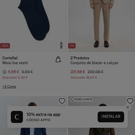
NEW
-50%
-7%
Cortefiel
2 Produtos
Meia lisa vestir
Conjunto de blazer e calças
4,99 €
9,99 €
221,98 €
239,98 €
Desconto
5,00 €
Desconto
18,00 €
+3 Cores
SEMELHANTE
10% extra na app
INSTALAR
CÓDIGO APP10