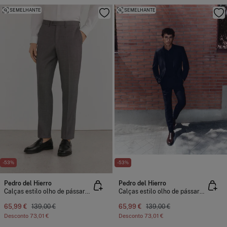
SEMELHANTE
SEMELHANTE
-53%
-53%
Pedro del Hierro
Pedro del Hierro
Calças estilo olho de pássaro, com modelagem slim fit e bielástica
Calças estilo olho de pássaro, com modelagem slim fit e bielástica
65,99 €
139,00 €
65,99 €
139,00 €
Desconto
73,01 €
Desconto
73,01 €