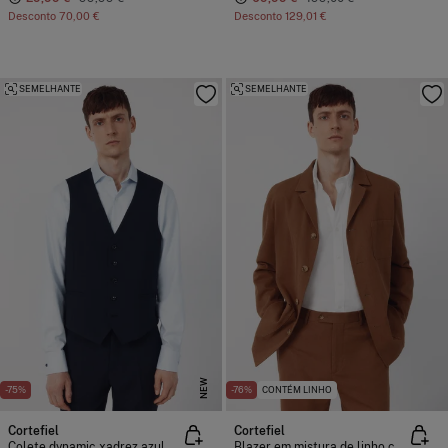
Desconto
70,00 €
Desconto
129,01 €
SEMELHANTE
SEMELHANTE
NEW
-75%
-76%
CONTÉM LINHO
Cortefiel
Cortefiel
Colete dynamic xadrez azul
Blazer em mistura de linho coordenado