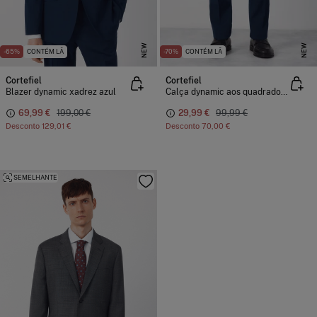
NEW
NEW
-65%
CONTÉM LÃ
-70%
CONTÉM LÃ
Cortefiel
Cortefiel
Blazer dynamic xadrez azul
Calça dynamic aos quadrados azul
69,99 €
199,00 €
29,99 €
99,99 €
Desconto
129,01 €
Desconto
70,00 €
SEMELHANTE