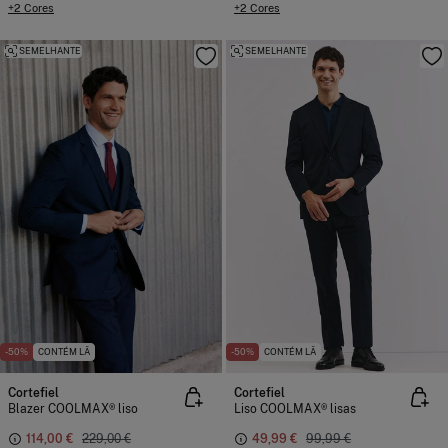
+2 Cores
+2 Cores
SEMELHANTE
SEMELHANTE
-50%
CONTÉM LÃ
-50%
CONTÉM LÃ
Cortefiel
Cortefiel
Blazer COOLMAX® liso
Liso COOLMAX® lisas
114,00 €
229,00 €
49,99 €
99,99 €