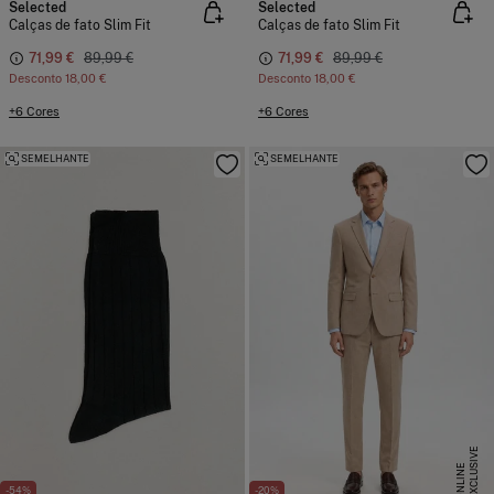
Selected
Selected
Calças de fato Slim Fit
Calças de fato Slim Fit
71,99 €
89,99 €
71,99 €
89,99 €
Desconto
18,00 €
Desconto
18,00 €
+6 Cores
+6 Cores
SEMELHANTE
SEMELHANTE
E
X
C
L
U
I
V
E
O
N
L
I
N
S
E
-54%
-20%