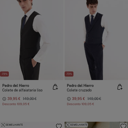
-73%
-73%
Pedro del Hierro
Pedro del Hierro
Colete de alfaiataria liso
Colete cruzado
39,95 €
149,00 €
39,95 €
149,00 €
Desconto
109,05 €
Desconto
109,05 €
SEMELHANTE
SEMELHANTE