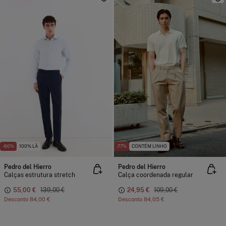
-60%
100% LÃ
-77%
CONTÉM LINHO
Pedro del Hierro
Pedro del Hierro
Calças estrutura stretch
Calça coordenada regular
55,00 €
139,00 €
24,95 €
109,00 €
Desconto
84,00 €
Desconto
84,05 €