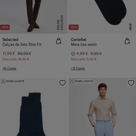
E
X
C
L
U
I
V
E
O
N
L
I
N
S
E
NEW
-20%
-50%
Selected
Cortefiel
Calças de fato Slim Fit
Meia lisa vestir
71,99 €
89,99 €
4,99 €
9,99 €
Desconto
18,00 €
Desconto
5,00 €
+6 Cores
+3 Cores
SEMELHANTE
SEMELHANTE