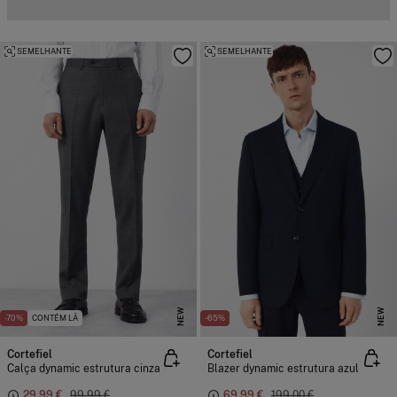
SEMELHANTE
SEMELHANTE
NEW
NEW
-70%
CONTÉM LÃ
-65%
Cortefiel
Cortefiel
Calça dynamic estrutura cinza
Blazer dynamic estrutura azul
29,99 €
99,99 €
69,99 €
199,00 €