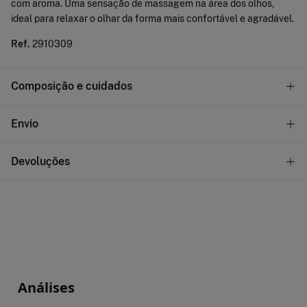
com aroma. Uma sensação de massagem na área dos olhos,
ideal para relaxar o olhar da forma mais confortável e agradável.
Ref.
2910309
Composição e cuidados
Composição
Envío
100%
Marketplace cosmeticos
GRATUITO!
Levantamento na loja em Portugal Continental
Devoluções
STANDARD
Tem
30 dias
para fazer a sua devolução através de qualquer dos
seguintes métodos:
3,95€
Entrega em Portugal Continental
Grátis em encomendas superiores a 50€
Grátis
Devolução na loja física
Grátis
Recolha no seu domicílio