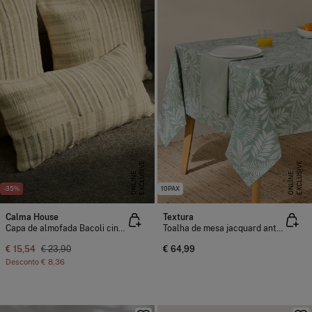
E
X
C
L
U
I
V
E
O
N
L
I
N
E
X
C
L
U
I
V
E
O
N
L
I
N
S
E
S
E
-35%
10PAX
Calma House
Textura
Capa de almofada Bacoli cinzenta 30x60
Toalha de mesa jacquard antimanchas
€ 15,54
€ 23,90
€ 64,99
Desconto
€ 8,36