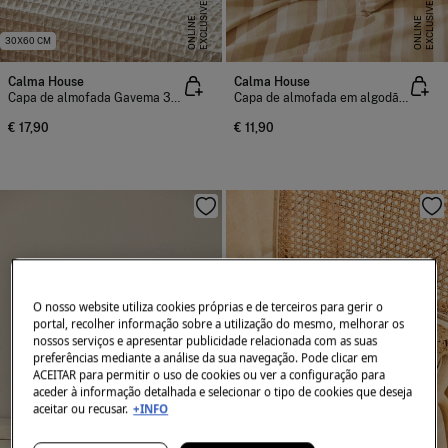
E
X
C
L
U
I
V
E
O
N
L
I
N
E
X
C
L
U
I
V
E
O
N
L
I
N
S
E
S
E
30X60 CM
Calma House
Calma House
Capa de almofada Gavema 30x60 bege
Capa de almofada em algodão às riscas verdes Luxor 45x45
€ 17,90
€ 11,90
O nosso website utiliza cookies próprias e de terceiros para gerir o
portal, recolher informação sobre a utilização do mesmo, melhorar os
nossos serviços e apresentar publicidade relacionada com as suas
preferências mediante a análise da sua navegação. Pode clicar em
ACEITAR para permitir o uso de cookies ou ver a configuração para
aceder à informação detalhada e selecionar o tipo de cookies que deseja
aceitar ou recusar.
+INFO