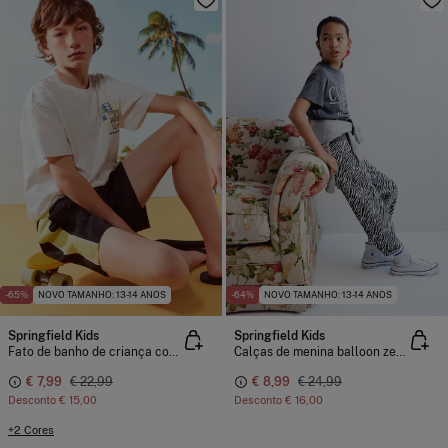
-65%
NOVO TAMANHO: 13-14 ANOS
-64%
NOVO TAMANHO: 13-14 ANOS
Springfield Kids
Springfield Kids
Fato de banho de criança com contraste
Calças de menina balloon zebra
€ 7,99
€ 22,99
€ 8,99
€ 24,99
Desconto
€ 15,00
Desconto
€ 16,00
+2 Cores