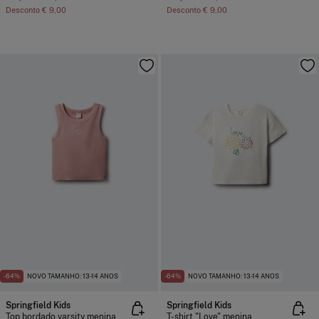
Desconto
€ 9,00
Desconto
€ 9,00
-64%
NOVO TAMANHO: 13-14 ANOS
-64%
NOVO TAMANHO: 13-14 ANOS
Springfield Kids
Springfield Kids
Top bordado varsity menina
T-shirt "Love" menina