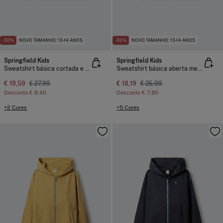
-30%
NOVO TAMANHO: 13-14 ANOS
-30%
NOVO TAMANHO: 13-14 ANOS
Springfield Kids
Springfield Kids
Sweatshirt básica cortada e cosida para criança
Sweatshirt básica aberta menino
€ 19,59
€ 27,99
€ 18,19
€ 25,99
Desconto
€ 8,40
Desconto
€ 7,80
+2 Cores
+5 Cores