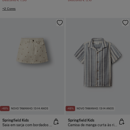
Desconto
€ 7,00
Desconto
€ 5,10
+2 Cores
-48%
NOVO TAMANHO: 13-14 ANOS
-48%
NOVO TAMANHO: 13-14 ANOS
Springfield Kids
Springfield Kids
Saia em sarja com bordados para menina
Camisa de manga curta às riscas para menino