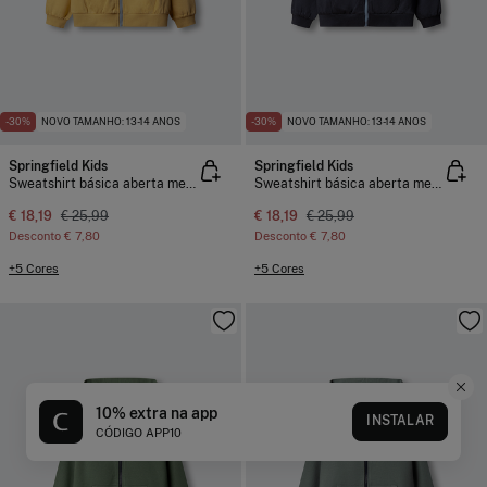
-30%
NOVO TAMANHO: 13-14 ANOS
-30%
NOVO TAMANHO: 13-14 ANOS
Springfield Kids
Springfield Kids
Sweatshirt básica aberta menino
Sweatshirt básica aberta menino
€ 18,19
€ 25,99
€ 18,19
€ 25,99
Desconto
€ 7,80
Desconto
€ 7,80
+5 Cores
+5 Cores
10% extra na app
INSTALAR
CÓDIGO APP10