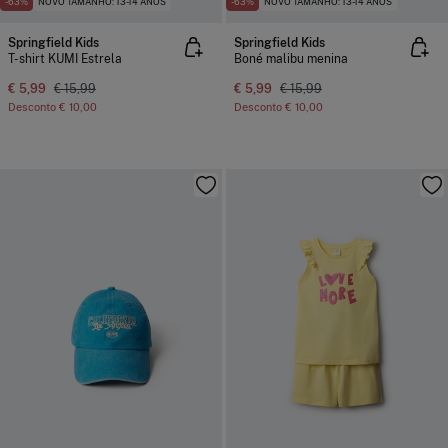
-63%
NOVO TAMANHO: 13-14 ANOS
-63%
NOVO TAMANHO: 13-14 ANOS
Springfield Kids
Springfield Kids
T-shirt KUMI Estrela
Boné malibu menina
€ 5,99
€ 15,99
€ 5,99
€ 15,99
Desconto
€ 10,00
Desconto
€ 10,00