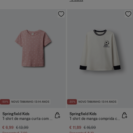
-50%
NOVO TAMANHO: 13-14 ANOS
-30%
NOVO TAMANHO: 13-14 ANOS
Springfield Kids
Springfield Kids
T-shirt de manga curta com debruado de flores para menina
T-shirt de manga comprida com bola de futebol para criança
€ 6,99
€ 13,99
€ 11,89
€ 16,99