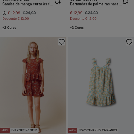
Camisa de manga curta às riscas para menino
Bermudas de palmeiras para menino
€ 12,99
€ 24,99
€ 12,99
€ 24,99
Desconto
€ 12,00
Desconto
€ 12,00
+2 Cores
+2 Cores
-48%
LVR X SPRINGFIELD
-47%
NOVO TAMANHO: 13-14 ANOS