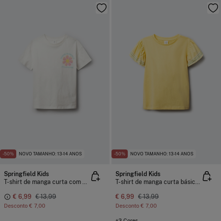
-50%
NOVO TAMANHO: 13-14 ANOS
-50%
NOVO TAMANHO: 13-14 ANOS
Springfield Kids
Springfield Kids
T-shirt de manga curta com flor para menina
T-shirt de manga curta básica com folho estampado para menina
€ 6,99
€ 13,99
€ 6,99
€ 13,99
Desconto
€ 7,00
Desconto
€ 7,00
+3 Cores