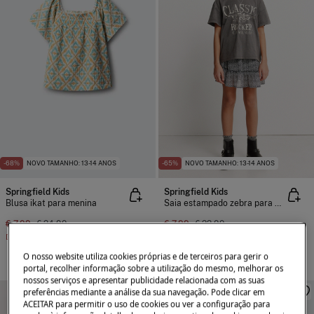
-68%
NOVO TAMANHO: 13-14 ANOS
-65%
NOVO TAMANHO: 13-14 ANOS
Springfield Kids
Springfield Kids
Blusa ikat para menina
Saia estampado zebra para menina
€ 7,99
€ 24,99
€ 7,99
€ 22,99
Desconto
€ 17,00
Desconto
€ 15,00
O nosso website utiliza cookies próprias e de terceiros para gerir o
portal, recolher informação sobre a utilização do mesmo, melhorar os
nossos serviços e apresentar publicidade relacionada com as suas
preferências mediante a análise da sua navegação. Pode clicar em
ACEITAR para permitir o uso de cookies ou ver a configuração para