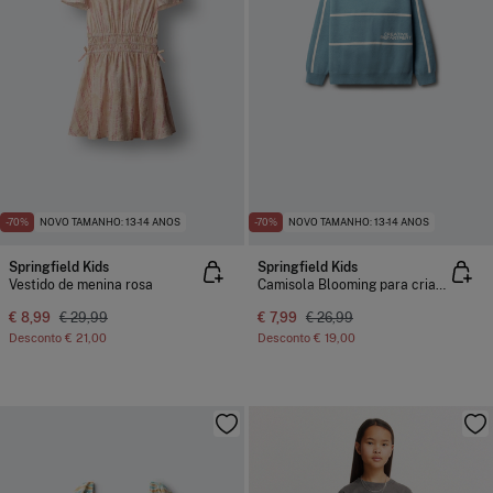
-70%
NOVO TAMANHO: 13-14 ANOS
-70%
NOVO TAMANHO: 13-14 ANOS
Springfield Kids
Springfield Kids
Vestido de menina rosa
Camisola Blooming para criança
€ 8,99
€ 29,99
€ 7,99
€ 26,99
Desconto
€ 21,00
Desconto
€ 19,00