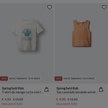
-64%
NOVO TAMANHO: 13-14 ANOS
-64%
NOVO TAMANHO: 13-14 ANOS
Springfield Kids
Springfield Kids
T-shirt de manga curta com lantejoulas concha menina
Top canelado bordado estrela menina
€ 4,99
€ 13,99
€ 4,99
€ 13,99
Desconto
€ 9,00
Desconto
€ 9,00