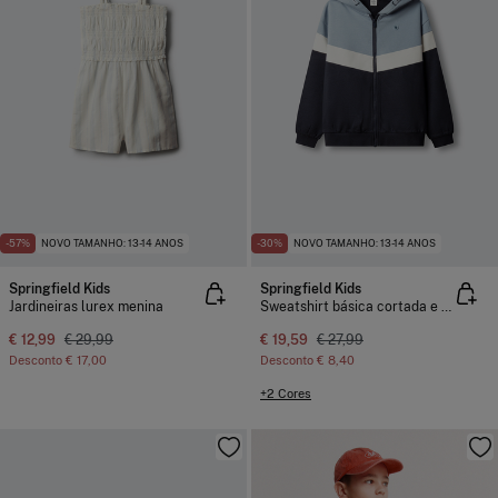
-57%
NOVO TAMANHO: 13-14 ANOS
-30%
NOVO TAMANHO: 13-14 ANOS
Springfield Kids
Springfield Kids
Jardineiras lurex menina
Sweatshirt básica cortada e cosida para criança
€ 12,99
€ 29,99
€ 19,59
€ 27,99
Desconto
€ 17,00
Desconto
€ 8,40
+2 Cores