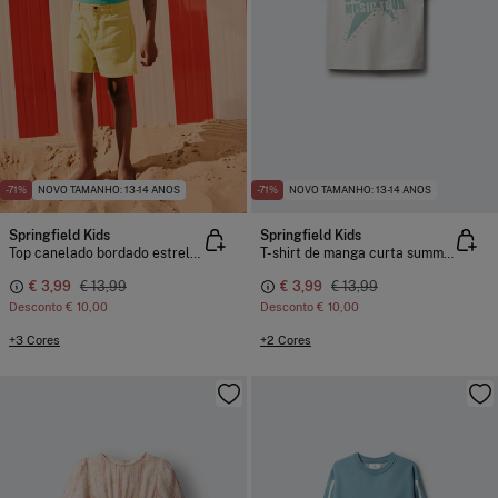
-71%
NOVO TAMANHO: 13-14 ANOS
-71%
NOVO TAMANHO: 13-14 ANOS
Springfield Kids
Springfield Kids
Top canelado bordado estrela menina
T-shirt de manga curta summer tour menina
€ 3,99
€ 13,99
€ 3,99
€ 13,99
Desconto
€ 10,00
Desconto
€ 10,00
+3 Cores
+2 Cores