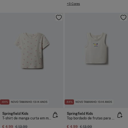
+3 Cores
-64%
NOVO TAMANHO: 13-14 ANOS
-64%
NOVO TAMANHO: 13-14 ANOS
Springfield Kids
Springfield Kids
T-shirt de manga curta em malha canelada com morangos para menina
Top bordado de frutas para menina
€ 4,99
€ 13,99
€ 4,99
€ 13,99