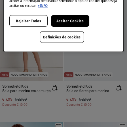
aceder à informação detalhada e selecionar o tipo de cookies que deseja
aceitar ou recusar.
+INFO
Rejeitar Todos
Aceitar Cookies
Definições de cookies
-65%
NOVO TAMANHO: 13-14 ANOS
-65%
NOVO TAMANHO: 13-14 ANOS
Springfield Kids
Springfield Kids
Saia para menina em camurça
Saia de flores para menina
€ 7,99
€ 22,99
€ 7,99
€ 22,99
Desconto
€ 15,00
Desconto
€ 15,00