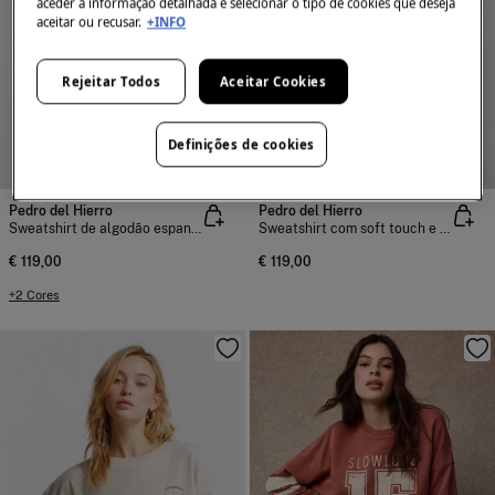
aceder à informação detalhada e selecionar o tipo de cookies que deseja
aceitar ou recusar.
+INFO
Rejeitar Todos
Aceitar Cookies
Definições de cookies
NEW
Pedro del Hierro
Pedro del Hierro
Sweatshirt de algodão espanhol
Sweatshirt com soft touch e gola Perkins
€ 119,00
€ 119,00
+2 Cores