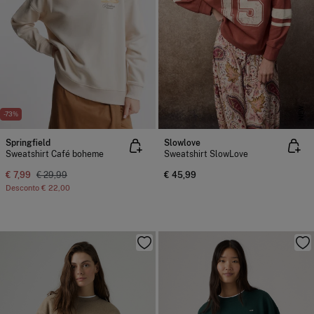
NEW
-73%
Springfield
Slowlove
Sweatshirt Café boheme
Sweatshirt SlowLove
€ 7,99
€ 29,99
€ 45,99
Desconto
€ 22,00