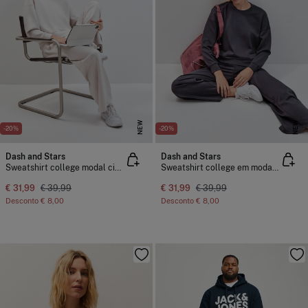
NEW
NEW
-20%
-20%
Dash and Stars
Dash and Stars
Sweatshirt college modal cinzento claro
Sweatshirt college em modal cinza
€ 31,99
€ 39,99
€ 31,99
€ 39,99
Desconto
€ 8,00
Desconto
€ 8,00