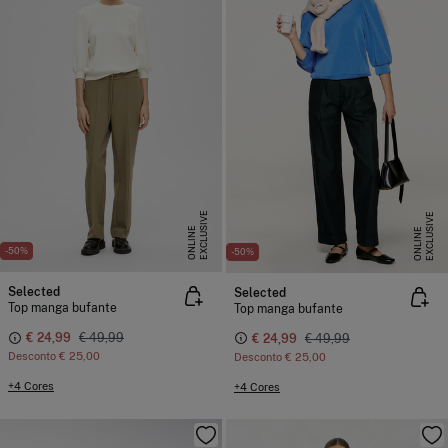
E
X
C
L
U
I
V
E
O
N
L
I
N
E
X
C
L
U
I
V
E
O
N
L
I
N
S
E
S
E
-50%
-50%
Selected
Selected
Top manga bufante
Top manga bufante
€ 24,99
€ 49,99
€ 24,99
€ 49,99
Desconto
€ 25,00
Desconto
€ 25,00
+4 Cores
+4 Cores