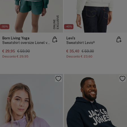
E
X
C
L
U
I
V
E
O
N
L
I
N
S
E
-50%
-40%
Born Living Yoga
Levi's
Sweatshirt oversize Lionel verde
Sweatshirt Levis®
€ 29,95
€ 59,90
€ 35,40
€ 59,00
Desconto
€ 29,95
Desconto
€ 23,60