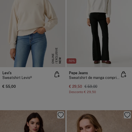
E
X
C
L
S
I
V
E
O
N
L
I
N
U
E
NEW
-50%
Levi's
Pepe Jeans
Sweatshirt Levis®
Sweatshirt de manga comprida
€ 55,00
€ 29,50
€ 59,00
Desconto
€ 29,50