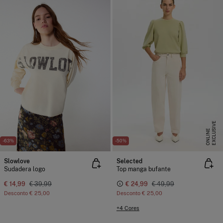
E
X
C
L
U
I
V
E
O
N
L
I
N
S
E
-63%
-50%
Slowlove
Selected
Sudadera logo
Top manga bufante
€ 14,99
€ 39,99
€ 24,99
€ 49,99
Desconto
€ 25,00
Desconto
€ 25,00
+4 Cores