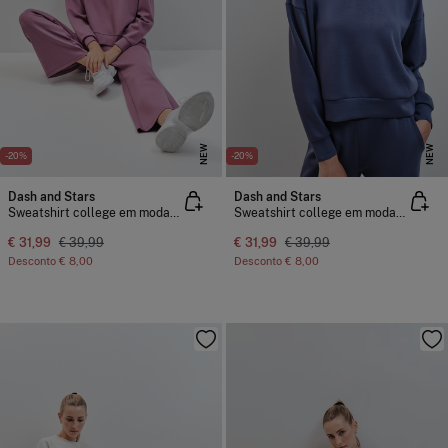
NEW
NEW
-20%
-20%
Dash and Stars
Dash and Stars
Sweatshirt college em modal grená
Sweatshirt college em modal azul
€ 31,99
€ 39,99
€ 31,99
€ 39,99
Desconto
€ 8,00
Desconto
€ 8,00