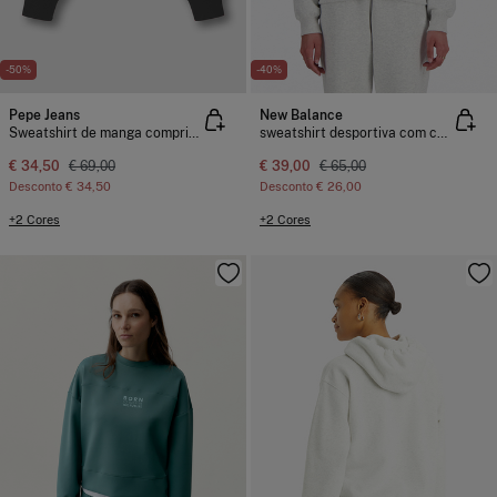
-50%
-40%
Pepe Jeans
New Balance
Sweatshirt de manga comprida
sweatshirt desportiva com capuz
€ 34,50
€ 69,00
€ 39,00
€ 65,00
Desconto
€ 34,50
Desconto
€ 26,00
+2 Cores
+2 Cores