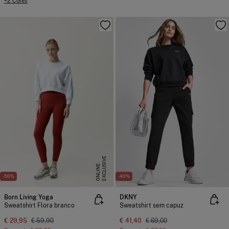
+2 Cores
E
X
C
L
U
I
V
E
O
N
L
I
N
S
E
-50%
-40%
Born Living Yoga
DKNY
Sweatshirt Flora branco
Sweatshirt sem capuz
€ 29,95
€ 59,90
€ 41,40
€ 69,00