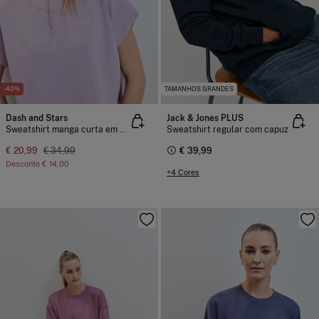
-40%
TAMANHOS GRANDES
Dash and Stars
Jack & Jones PLUS
Sweatshirt manga curta em viscose suave lilás
Sweatshirt regular com capuz
€ 20,99
€ 34,99
€ 39,99
Desconto
€ 14,00
+4 Cores