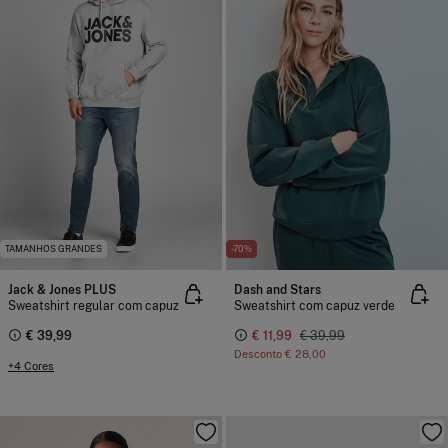
TAMANHOS GRANDES
-70%
Jack & Jones PLUS
Dash and Stars
Sweatshirt regular com capuz
Sweatshirt com capuz verde
€ 39,99
€ 11,99
€ 39,99
Desconto
€ 28,00
+4 Cores