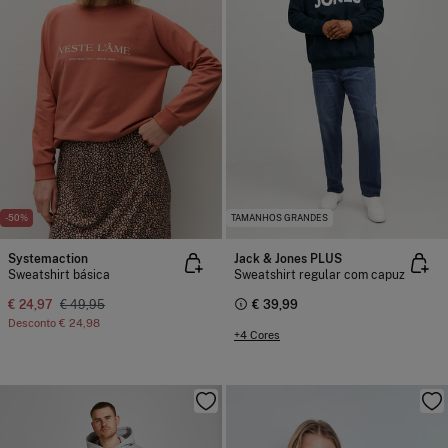
-50%
TAMANHOS GRANDES
Systemaction
Jack & Jones PLUS
Sweatshirt básica
Sweatshirt regular com capuz
€ 24,97
€ 49,95
€ 39,99
Desconto
€ 24,98
+4 Cores