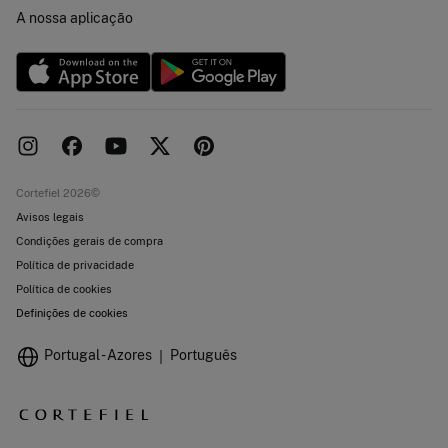
Concursos e sorteios
Trabalha connosco
A nossa aplicação
Livro de Reclamações online
Lojas
Cortefiel 2026©
Avisos legais
Condições gerais de compra
Política de privacidade
Política de cookies
Definições de cookies
Portugal - Azores
Português