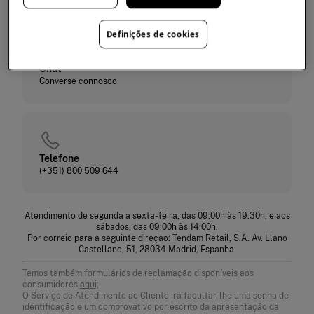
Definições de cookies
Chat
Converse connosco
Telefone
(+351) 800 509 644
Atendimento de segunda a sexta-feira, das 09:00h às 19:30h, e aos
sábados, das 09:00h às 14:00h.
Por correio para a seguinte direção: Tendam Retail, S.A. Av. Llano
Castellano, 51, 28034 Madrid, Espanha.
Temos também formulários de reclamação disponíveis aos
consumidores
aqui;
O Serviço de Atendimento ao Cliente irá facultar-lhe uma senha de
identificação e um comprovativo por escrito da apresentação da