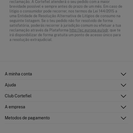
reclamação. A Cortefiel atenderá o seu pedido com a maior
brevidade possível e sempre antes do prazo de um mês. Em caso de
litígio o consumidor pode recorrer, nos termos da Lei 144/2015 a
uma Entidade de Resolução Alternativa de Litígios de consumo na
seguinte listagem. Se o teu pedido não for resolvido de forma
satisfatória, poderás recorrer à jurisdição comum ou efetuar a tua
reclamação através da Plataforma
http://ec.europa.eu/odr,
que te
irá disponibilizar de forma gratuita um ponto de acesso único para
a resolução extrajudicial.
A minha conta
Iniciar sessão
Ajuda
Registar-me
Atenção ao cliente
Club Cortefiel
Direções de envio
Envie-nos um e-mail
Historial de pedidos
Descubra
A empresa
Perguntas frequentes
Cartão Presente Online
Junte-se
Envíos
Quem somos?
Cartão de pagamento
Metodos de pagamento
Trocas, devoluções e desistência
Franchising
Promoções atuais em vigor
Imprensa