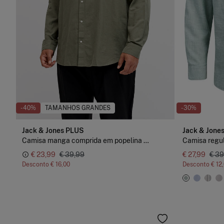
-40%
TAMANHOS GRANDES
-30%
Jack & Jones PLUS
Jack & Jone
Camisa manga comprida em popelina fina
Camisa regul
€ 23,99
€ 39,99
€ 27,99
€ 39
Desconto
€ 16,00
Desconto
€ 12