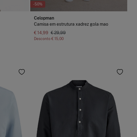
-50%
Celopman
Camisa em estrutura xadrez gola mao
€ 14,99
€ 29,99
Desconto
€ 15,00