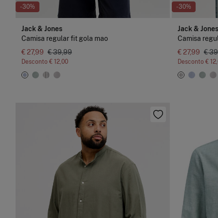
-30%
-30%
Jack & Jones
Jack & Jone
Camisa regular fit gola mao
Camisa regul
€ 27,99
€ 39,99
€ 27,99
€ 39
Desconto
€ 12,00
Desconto
€ 12