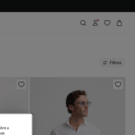
Filtros
obre a
uas