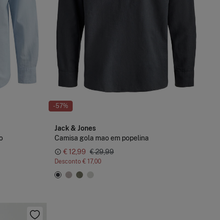
-57%
Jack & Jones
o
Camisa gola mao em popelina
€ 12,99
€ 29,99
Desconto
€ 17,00