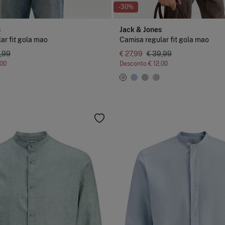
-30%
s
Jack & Jones
ar fit gola mao
Camisa regular fit gola mao
,99
€ 27,99
€ 39,99
,00
Desconto
€ 12,00