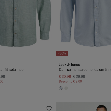
-30%
s
Jack & Jones
ar fit gola mao
Camisa manga comprida em linh
,99
€ 20,99
€ 29,99
,00
Desconto
€ 9,00