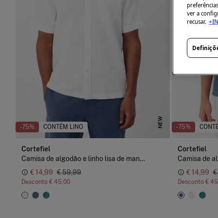
preferência
ver a config
recusar.
+I
Definiçõ
NEW
-75%
CONTÉM LINO
-75%
CONTÉ
Cortefiel
Cortefiel
Camisa de algodão e linho lisa de manga curta
€ 14,99
€ 59,99
€ 14,99
€
Desconto
€ 45,00
Desconto
€ 45