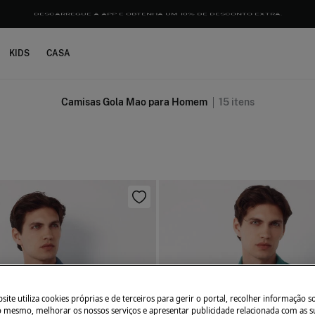
DESCARREGUE A APP
E OBTENHA UM 10% DE DESCONTO EXTRA.
KIDS
CASA
Camisas Gola Mao para Homem
15
itens
ite utiliza cookies próprias e de terceiros para gerir o portal, recolher informação s
do mesmo, melhorar os nossos serviços e apresentar publicidade relacionada com as s