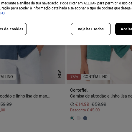
s mediante a análise da sua navegação. Pode clicar em ACEITAR para permitir o uso d
uração para aceder à informação detalhada e selecionar o tipo de cookies que deseja 
NFO
es de cookies
Rejeitar Todos
Aceit
NEW
M LINO
-75%
CONTÉM LINO
Cortefiel
Camisa de algodão e linho lisa de manga curta
 59,99
€ 14,99
€ 59,99
,00
Desconto
€ 45,00