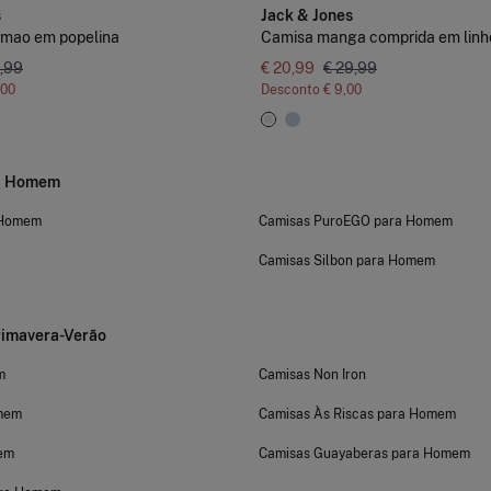
s
Jack & Jones
 mao em popelina
Camisa manga comprida em linh
,99
€ 20,99
€ 29,99
,00
Desconto
€ 9,00
ra Homem
 Homem
Camisas PuroEGO para Homem
Camisas Silbon para Homem
imavera-Verão
m
Camisas Non Iron
mem
Camisas Às Riscas para Homem
mem
Camisas Guayaberas para Homem