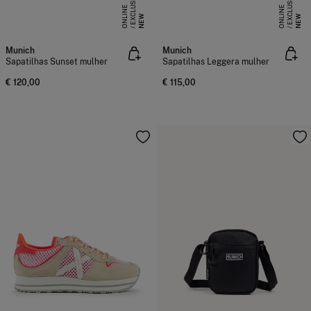
E
X
C
L
S
I
V
E
O
N
L
I
N
E
X
C
L
S
I
V
E
O
N
L
I
N
U
E
U
E
NEW
NEW
Munich
Munich
Sapatilhas Sunset mulher
Sapatilhas Leggera mulher
€ 120,00
€ 115,00