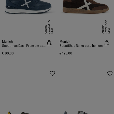
E
X
C
L
S
I
V
E
O
N
L
I
N
E
X
C
L
S
I
V
E
O
N
L
I
N
U
E
U
E
NEW
NEW
Munich
Munich
Sapatilhas Dash Premium para homem
Sapatilhas Barru para homem
€ 90,00
€ 125,00