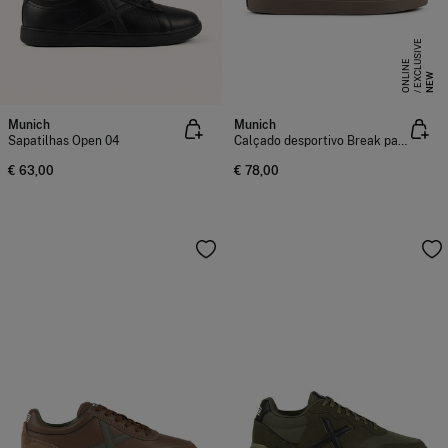
E
X
C
L
S
I
V
E
O
N
L
I
N
U
E
NEW
Munich
Munich
Sapatilhas Open 04
Calçado desportivo Break para homem
€ 63,00
€ 78,00