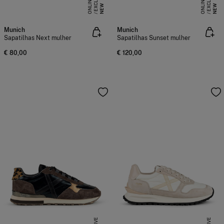
U
E
U
E
NEW
NEW
Munich
Munich
Sapatilhas Next mulher
Sapatilhas Sunset mulher
€ 80,00
€ 120,00