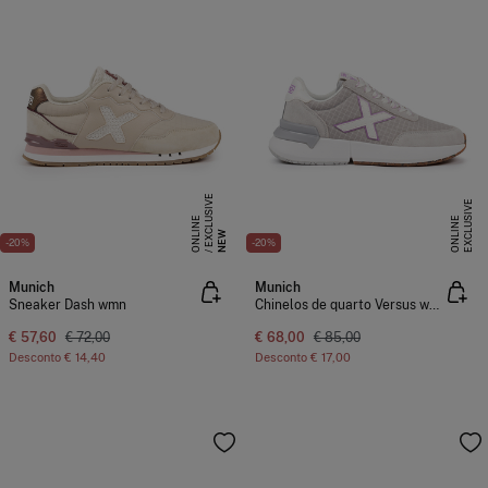
E
X
C
L
S
I
V
E
O
N
L
I
N
E
X
C
L
U
I
V
E
O
N
L
I
N
U
E
S
E
NEW
-20%
-20%
Munich
Munich
Sneaker Dash wmn
Chinelos de quarto Versus wmn
€ 57,60
€ 72,00
€ 68,00
€ 85,00
Desconto
€ 14,40
Desconto
€ 17,00