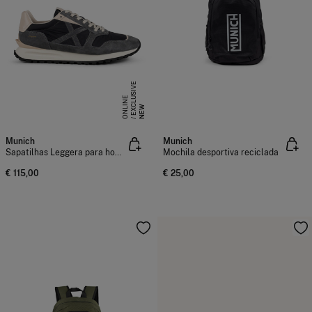
E
X
C
L
S
I
V
E
O
N
L
I
N
U
E
NEW
Munich
Munich
Sapatilhas Leggera para homem
Mochila desportiva reciclada
€ 115,00
€ 25,00