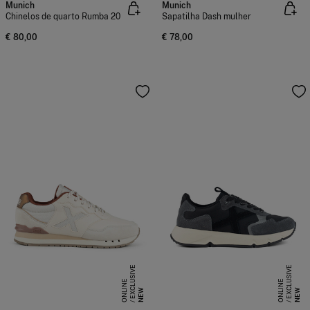
Munich
Munich
Chinelos de quarto Rumba 20
Sapatilha Dash mulher
€ 80,00
€ 78,00
E
X
C
L
S
I
V
E
O
N
L
I
N
E
X
C
L
S
I
V
E
O
N
L
I
N
U
E
U
E
NEW
NEW