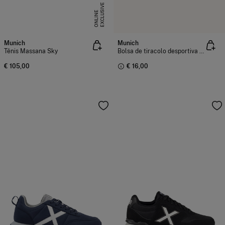
E
X
C
L
U
I
V
E
O
N
L
I
N
S
E
Munich
Munich
Tênis Massana Sky
Bolsa de tiracolo desportiva reciclada
€ 105,00
€ 16,00