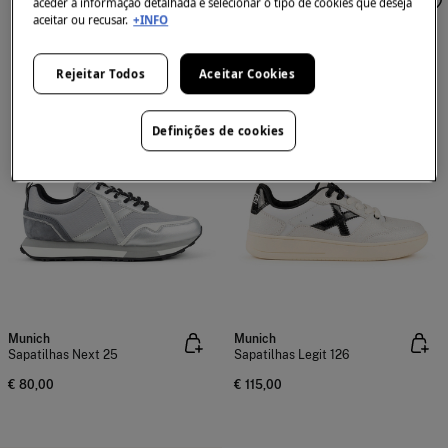
aceder à informação detalhada e selecionar o tipo de cookies que deseja
aceitar ou recusar.
+INFO
Rejeitar Todos
Aceitar Cookies
Definições de cookies
Munich
Munich
Sapatilhas Next 25
Sapatilhas Legit 126
€ 80,00
€ 115,00