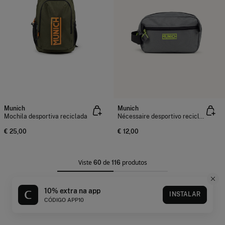
Munich
Munich
Mochila desportiva reciclada
Nécessaire desportivo reciclado
€ 25,00
€ 12,00
Viste
de
produtos
60
116
10% extra na app
CARREGAR MAIS
INSTALAR
CÓDIGO APP10