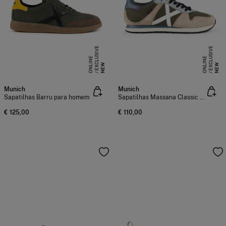
E
X
C
L
S
I
V
E
O
N
L
I
N
E
X
C
L
S
I
V
E
O
N
L
I
N
U
E
U
E
NEW
NEW
Munich
Munich
Sapatilhas Barru para homem
Sapatilhas Massana Classic para homem
€ 125,00
€ 110,00