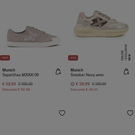
E
X
C
L
S
I
V
E
O
N
L
I
N
U
E
NEW
-50%
-40%
Munich
Munich
Sapatilhas M2000 09
Sneaker Nexa wmn
€ 52,50
€ 105,00
€ 59,99
€ 100,00
Desconto
€ 52,50
Desconto
€ 40,01