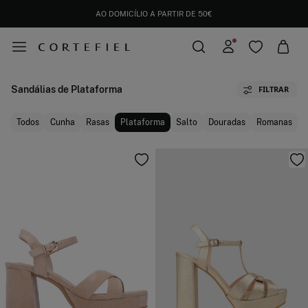
DESCARREGUE A APP
E OBTENHA UM 10% DE DESCONTO EXTRA.
AO DOMICÍLIO A PARTIR DE 50€
Sandálias de Plataforma
FILTRAR
Todos
Cunha
Rasas
Plataforma
Salto
Douradas
Romanas