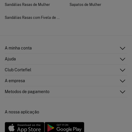
Sandálias Rasas de Mulher
Sapatos de Mulher
Sandálias Rasas com Fivela de Mulher
A minha conta
Iniciar sessão
Ajuda
Registar-me
Atenção ao cliente
Club Cortefiel
Direções de envio
Envie-nos um e-mail
Historial de pedidos
Descubra
A empresa
Perguntas frequentes
Cartão Presente Online
Junte-se
Envíos
Quem somos?
Cartão de pagamento
Metodos de pagamento
Trocas, devoluções e desistência
Franchising
Promoções atuais em vigor
Imprensa
Concursos e sorteios
Trabalha connosco
A nossa aplicação
Livro de Reclamações online
Lojas