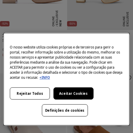
E
X
C
L
S
I
V
E
O
N
L
I
N
E
X
C
L
U
I
V
E
O
N
L
I
N
U
E
S
E
NEW
-52%
-50%
XTI
Lodi
Sandália salto grosso e plataforma
Sandálias com plataforma em camurça preta
O nosso website utiliza cookies próprias e de terceiros para gerir o
€ 23,99
€ 49,95
€ 82,50
€ 165,00
portal, recolher informação sobre a utilização do mesmo, melhorar os
Desconto
€ 25,96
Desconto
€ 82,50
nossos serviços e apresentar publicidade relacionada com as suas
preferências mediante a análise da sua navegação. Pode clicar em
ACEITAR para permitir o uso de cookies ou ver a configuração para
aceder à informação detalhada e selecionar o tipo de cookies que deseja
aceitar ou recusar.
+INFO
Rejeitar Todos
Aceitar Cookies
Definições de cookies