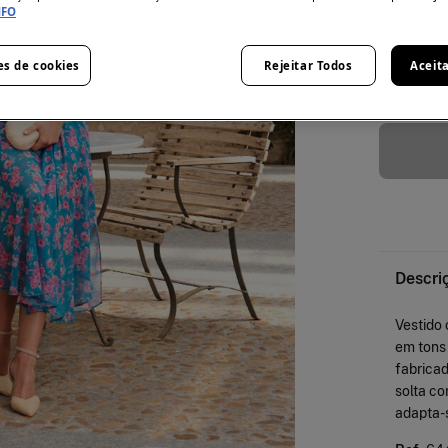
NFO
XXXL
es de cookies
Rejeitar Todos
Aceit
Guía de ta
Descri
Vestido
em tons
fabricad
solta co
adapta-