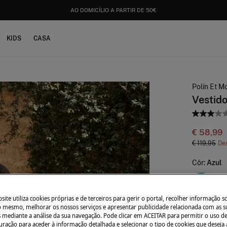
DESCARREGUE A APP
E OBTENHA UM 10% DE DESCONTO EXTRA.
KIDS
CASA
Polín Et Mo
Vestido
€ 58,99
€ 119,95
De
Côr:
Azul
ite utiliza cookies próprias e de terceiros para gerir o portal, recolher informação s
do mesmo, melhorar os nossos serviços e apresentar publicidade relacionada com as s
Tamanho:
s mediante a análise da sua navegação. Pode clicar em ACEITAR para permitir o uso d
uração para aceder à informação detalhada e selecionar o tipo de cookies que deseja 
S