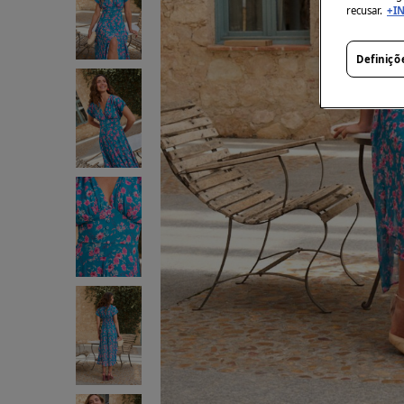
recusar.
+I
Definiçõ