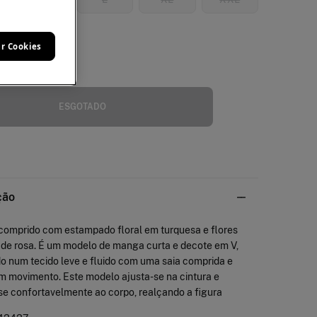
XXXXL
ar Cookies
manho
ESGOTADO
ção
 comprido com estampado floral em turquesa e flores
 de rosa. É um modelo de manga curta e decote em V,
o num tecido leve e fluido com uma saia comprida e
m movimento. Este modelo ajusta-se na cintura e
se confortavelmente ao corpo, realçando a figura