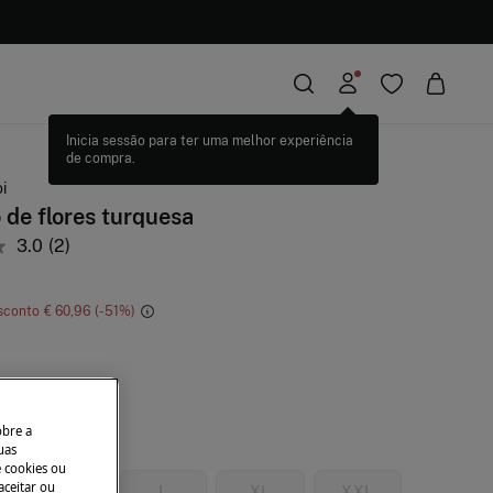
i
 de flores turquesa
3.0
(2)
sconto
€ 60,96
51
obre a
uas
e cookies ou
aceitar ou
M
L
XL
XXL