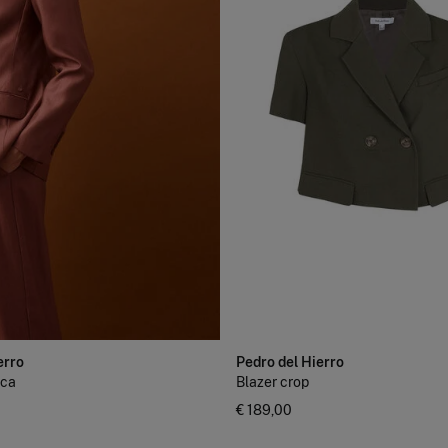
erro
Pedro del Hierro
ica
Blazer crop
€ 189,00