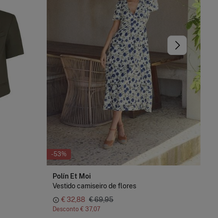
-53%
-5
Polín Et Moi
XT
Vestido camiseiro de flores
€ 32,88
€ 69,95
€ 
Desconto
€ 37,07
De