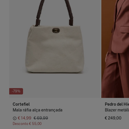
-79%
Cortefiel
Pedro del Hi
Mala ráfia alça entrançada
Blazer metál
€ 14,99
€ 69,99
€ 249,00
Desconto
€ 55,00