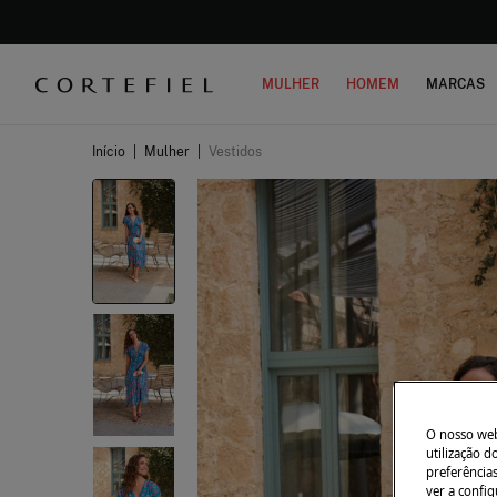
MULHER
HOMEM
MARCAS
Início
|
Mulher
|
Vestidos
O nosso webs
utilização 
preferência
ver a config