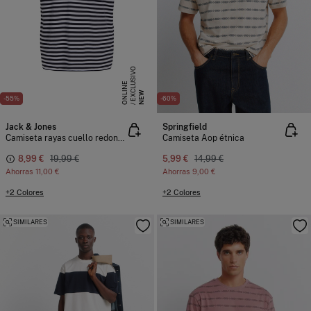
E
X
C
L
S
I
V
O
O
N
L
I
N
U
E
NEW
-55%
-60%
Jack & Jones
Springfield
Camiseta rayas cuello redondo
Camiseta Aop étnica
8,99 €
19,99 €
5,99 €
14,99 €
Ahorras
11,00 €
Ahorras
9,00 €
+2 Colores
+2 Colores
SIMILARES
SIMILARES