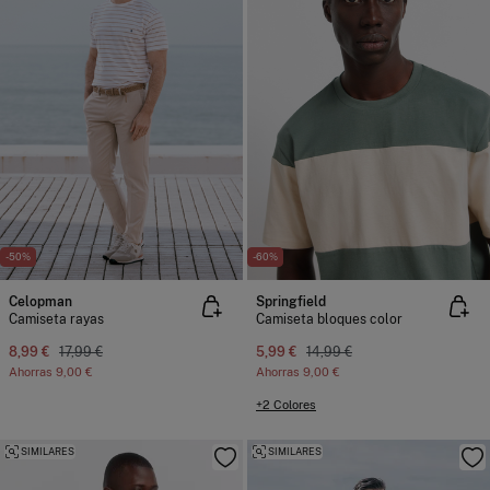
-50%
-60%
Celopman
Springfield
Camiseta rayas
Camiseta bloques color
8,99 €
17,99 €
5,99 €
14,99 €
Ahorras
9,00 €
Ahorras
9,00 €
+2 Colores
SIMILARES
SIMILARES