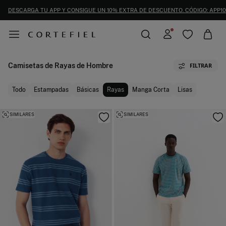
DESCARGA TU APP Y CONSIGUE UN 10% EXTRA DE DESCUENTO. CÓDIGO: APP10
Camisetas de Rayas de Hombre
FILTRAR
Todo
Estampadas
Básicas
Rayas
Manga Corta
Lisas
SIMILARES
SIMILARES