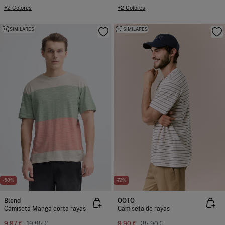
+2 Colores
+2 Colores
SIMILARES
SIMILARES
-50%
-72%
Blend
OOTO
Camiseta Manga corta rayas
Camiseta de rayas
9,97 €
19,95 €
9,90 €
35,90 €