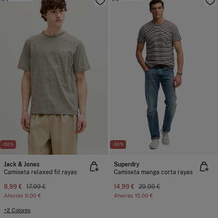
-50%
-50%
Jack & Jones
Superdry
Camiseta relaxed fit rayas
Camiseta manga corta rayas
8,99 €
17,99 €
14,99 €
29,99 €
Ahorras
9,00 €
Ahorras
15,00 €
+2 Colores