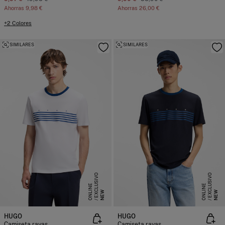
Ahorras
9,98 €
Ahorras
26,00 €
+2 Colores
SIMILARES
SIMILARES
E
X
C
L
S
I
V
O
O
N
L
I
N
E
X
C
L
S
I
V
O
O
N
L
I
N
U
E
U
E
NEW
NEW
HUGO
HUGO
Camiseta rayas
Camiseta rayas