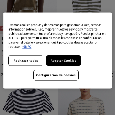
E
X
C
L
S
I
V
O
O
N
L
I
N
U
E
Usamos cookies propias y de terceros para gestionar la web, recabar
NEW
-83%
-55%
información sobre su uso, mejorar nuestros servicios y mostrarte
publicidad acorde con tus preferencias y navegación. Puedes pinchar en
ACEPTAR para permitir el uso de todas las cookies o en configuración
Pedro del Hierro
Jack & Jones
para ver el detalle y seleccionar qué tipo cookies deseas aceptar o
Camiseta rayas
Camiseta rayas cuello redondo
rechazar.
+INFO
9,99 €
59,90 €
8,99 €
19,99 €
Ahorras
49,91 €
Ahorras
11,00 €
Rechazar todas
Aceptar Cookies
+2 Colores
+2 Colores
SIMILARES
SIMILARES
Configuración de cookies