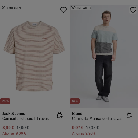
SIMILARES
SIMILARES
-50%
-50%
Jack & Jones
Blend
Camiseta relaxed fit rayas
Camiseta Manga corta rayas
8,99 €
17,99 €
9,97 €
19,95 €
Ahorras
9,00 €
Ahorras
9,98 €