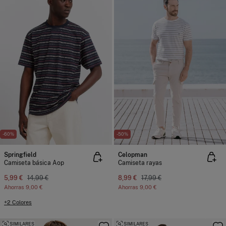
-60%
-50%
Springfield
Celopman
Camiseta básica Aop
Camiseta rayas
5,99 €
14,99 €
8,99 €
17,99 €
Ahorras
9,00 €
Ahorras
9,00 €
+2 Colores
SIMILARES
SIMILARES