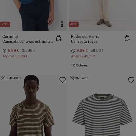
NEW
-83%
-83%
Cortefiel
Pedro del Hierro
Camiseta de rayas estructura
Camiseta rayas
5,99 €
35,99 €
9,99 €
59,90 €
Ahorras
30,00 €
Ahorras
49,91 €
+2 Colores
SIMILARES
SIMILARES