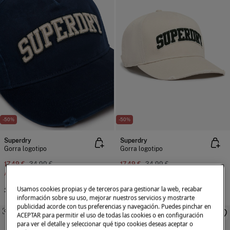
-50%
-50%
Superdry
Superdry
Gorra logotipo
Gorra logotipo
17,49 €
34,99 €
17,49 €
34,99 €
Ahorras
17,50 €
Ahorras
17,50 €
Usamos cookies propias y de terceros para gestionar la web, recabar
+2 Colores
+2 Colores
información sobre su uso, mejorar nuestros servicios y mostrarte
publicidad acorde con tus preferencias y navegación. Puedes pinchar en
SIMILARES
SIMILARES
ACEPTAR para permitir el uso de todas las cookies o en configuración
para ver el detalle y seleccionar qué tipo cookies deseas aceptar o