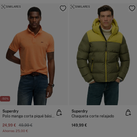
SIMILARES
SIMILARES
-50%
Superdry
Superdry
Polo manga corta piqué básico
Chaqueta corte relajado
24,99 €
49,99 €
149,99 €
Ahorras
25,00 €