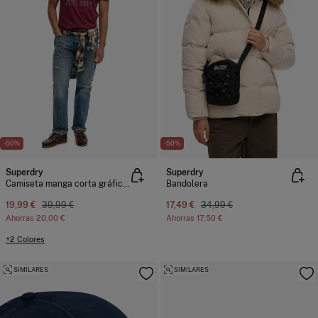
-50%
-50%
Superdry
Superdry
Camiseta manga corta gráfico universitario
Bandolera
19,99 €
39,99 €
17,49 €
34,99 €
Ahorras
20,00 €
Ahorras
17,50 €
+2 Colores
SIMILARES
SIMILARES