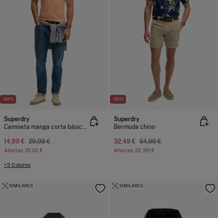
-50%
-50%
Superdry
Superdry
Camiseta manga corta básica con logotipo pequeño
Bermuda chino
14,99 €
29,99 €
32,49 €
64,99 €
Ahorras
15,00 €
Ahorras
32,50 €
+3 Colores
SIMILARES
SIMILARES