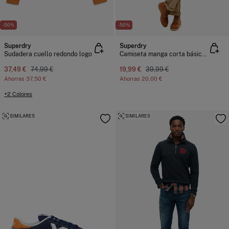
-50%
-50%
Superdry
Superdry
Sudadera cuello redondo logo
Camiseta manga corta básica con logotipo grande
37,49 €
74,99 €
19,99 €
39,99 €
Ahorras
37,50 €
Ahorras
20,00 €
+2 Colores
SIMILARES
SIMILARES