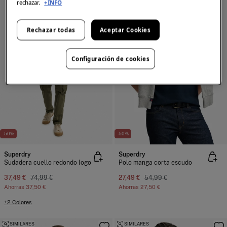
rechazar.
+INFO
Rechazar todas
Aceptar Cookies
Configuración de cookies
-50%
-50%
Superdry
Superdry
Sudadera cuello redondo logo
Polo manga corta escudo
37,49 €
74,99 €
27,49 €
54,99 €
Ahorras
37,50 €
Ahorras
27,50 €
+2 Colores
SIMILARES
SIMILARES