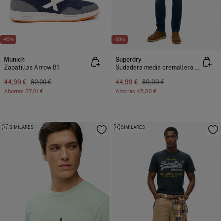
-45%
-50%
Munich
Superdry
Zapatillas Arrow 81
Sudadera media cremallera neon
44,99 €
82,00 €
44,99 €
89,99 €
Ahorras
37,01 €
Ahorras
45,00 €
SIMILARES
SIMILARES